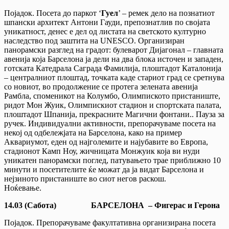
Појадок. Посета до паркот ‘
Гуел
’ – ремек дело на познатиот
шпански архитект Антони Гауди, препознатлив по својата
уникатност, денес е дел од листата на светското културно
наследство под заштита на UNESCO. Организиран
панорамски разглед на градот: булеварот Дијагонал – главната
авенија која Барселона ја дели на два блока источен и западен,
готската Катедрала Саграда Фамилија, плоштадот Каталонија
– централниот плоштад, точката каде стариот град се сретнува
со новиот, во продолжение се протега зелената авенија
Рамбла, споменикот на Колумбо, Олимпиското пристаниште,
ридот Мон Жуик, Олимпискиот стадион и спортската палата,
плоштадот Шпанија, прекрасните Магични фонтани.. Пауза за
ручек. Индивидуални активности, препорачуваме посета на
некој од одбележјата на Барселона, како на пример
Аквариумот, еден од најголемите и најубавите во Европа,
стадионот Камп Ноу, жичницата Монжуик која ви нуди
уникатен панорамски поглед, патувањето трае приближно 10
минути и посетителите ќе можат да ја видат Барселона и
нејзиното пристаниште во сиот негов раскош.
Ноќевање.
14.03
(Сабота) БАРСЕЛОНА – Фигерас и Герона
Појадок. Препорачуваме факултативна организирана посета