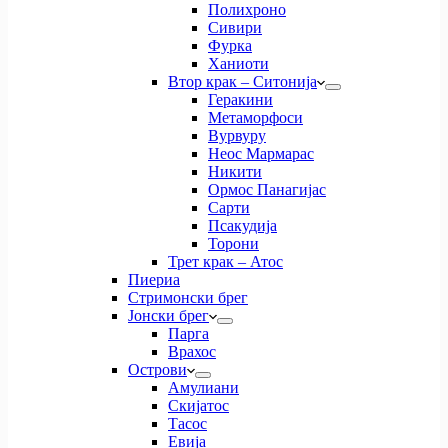
Полихроно
Сивири
Фурка
Ханиоти
Втор крак – Ситонија
Геракини
Метаморфоси
Вурвуру
Неос Мармарас
Никити
Ормос Панагијас
Сарти
Псакудија
Торони
Трет крак – Атос
Пиериа
Стримонски брег
Јонски брег
Парга
Врахос
Острови
Амулиани
Скијатос
Тасос
Евија