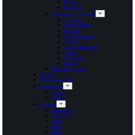
Фурка
Ханиоти
Втор крак – Ситонија
Геракини
Метаморфоси
Вурвуру
Неос Мармарас
Никити
Ормос Панагијас
Сарти
Псакудија
Торони
Трет крак – Атос
Пиериа
Стримонски брег
Јонски брег
Парга
Врахос
Острови
Амулиани
Скијатос
Тасос
Евија
Крф