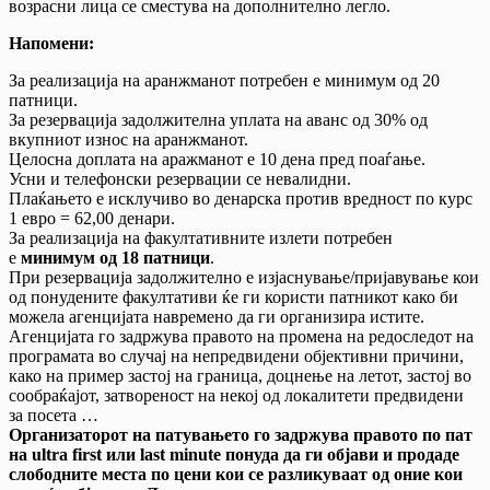
возрасни лица се сместува на дополнително легло.
Напомени:
За реализација на аранжманот потребен е минимум од 20
патници.
За резервација задолжителна уплата на аванс од 30% од
вкупниот износ на аранжманот.
Целосна доплата на аражманот е 10 дена пред поаѓање.
Усни и телефонски резервации се невалидни.
Плаќањето е исклучиво во денарска против вредност по курс
1 евро = 62,00 денари.
За реализација на факултативните излети потребен
е
минимум од 18 патници
.
При резервација задолжително е изјаснување/пријавување кои
од понудените факултативи ќе ги користи патникот како би
можела агенцијата навремено да ги организира истите.
Агенцијата го задржува правото на промена на редоследот на
програмата во случај на непредвидени објективни причини,
како на пример застој на граница, доцнење на летот, застој во
сообраќајот, затвореност на некој од локалитети предвидени
за посета …
Организаторот на патувањето го задржува правото по пат
на ultra first или last minute понуда да ги објави и продаде
слободните места по цени кои се разликуваат од оние кои