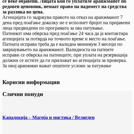
се веќе објавени. Лицата кои го уплатиле аранжманот по
редовен ценовник, немаат право на надомест на средства
за разлика во цена.
Агенцијата го задржува правото на отказ на аранжманот 7
дена пред поаѓање доколку не е исполнет бројот на пријавени
лица предвидени по програмата за ова патување.
Патникот има обврска пред поаѓање 24 часа да ја контактира
агенцијата за потврда на точното време и место на поаѓање.
Патната исправа треба да е валидна минимум 3 месеци по
завршувањето на аранжманот. Валидноста на патните
исправи се обврска на патниците, при уплата на резервација
должни се истите да ги приложат во агенцијата за проверка.
За овој аранжман важат општите услови за патување
Корисни информации
Слични понуди
Кападокија – Магија и мистика / Велигден