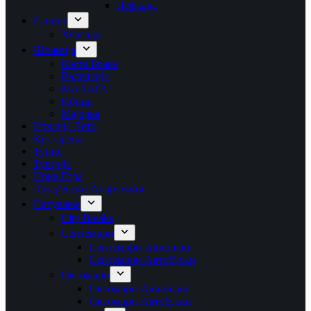
Лефкада
Египет
Хургада
Шпанија
Коста Брава
Валенсија
МАЛАГА
Ибица
Мајорка
Италија Лето
Крстарења
Тунис
Турција
Црна Гора
Лазаревски Апартмани
Патувања
City Breaks
Септември
Септември Авионски
Септември Автобуски
Октомври
Октомври Авионски
Октомври Автобуски