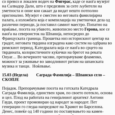
со превоз и локален водич на
Фигерас,
каде се наоѓа музејот
на Салвадор Дали, што е предизвик за сите љубители на
уметноста и оние кои сакаат да видат нешто потполно
оригинално. Музејот е сместен во неговата фамилијарна
палата, а изложбата која е компилација на уметнички дела од
различни периоди, ја поставил самиот маестро. Попатно на
враќање, посета на убавото, живописно место
Герона,
кое се
наоѓа на североисток на Шпанија, непосредно до
Француската граница. Прошетка низ историскиот центар на
градот, неговата тврдина изградена како систем на одбрана во
римскиот период, Kатедралата која се наоѓа во срцето на
тврдината, колористичните куќички на брегот на реката
Onyar… Во вечерните часови, препорачуваме фламенко,
можност за уживање во заводливиот ритам на шпанската
музика и танци. Ноќевање.
15.03
(Недела)
Саграда Фамилија – Шпанско село –
СКОПЈЕ
Појадок. Препорачуваме посета на готската Катедрала
Саграда Фамилија, единствен храм, по своето потекло, основа
и цел. Плод на работата на генијалниот архитект Антони
Гауди, проект промовиран од народот за народот. Пет
генерации го гледаа напредокот на Храмот во Барселона.
Денес, повеќе од 140 години по поставувањето на камен-