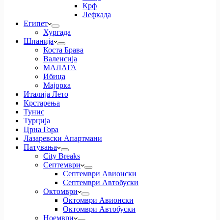
Крф
Лефкада
Египет
Хургада
Шпанија
Коста Брава
Валенсија
МАЛАГА
Ибица
Мајорка
Италија Лето
Крстарења
Тунис
Турција
Црна Гора
Лазаревски Апартмани
Патувања
City Breaks
Септември
Септември Авионски
Септември Автобуски
Октомври
Октомври Авионски
Октомври Автобуски
Ноември