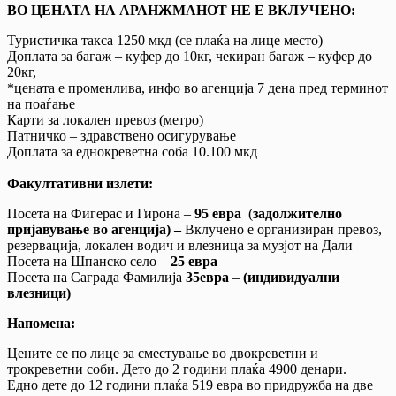
ВО ЦЕНАТА НА АРАНЖМАНОТ НЕ Е ВКЛУЧЕНО:
Туристичка такса 1250 мкд (се плаќа на лице место)
Доплата за багаж – куфер до 10кг, чекиран багаж – куфер до
20кг,
*цената е променлива, инфо во агенција 7 дена пред терминот
на поаѓање
Карти за локален превоз (метро)
Патничко – здравствено осигурување
Доплата за еднокреветна соба 10.100 мкд
Факултативни излети:
Посета на Фигерас и Гирона –
95 евра
(
задолжително
пријавување во агенција) –
Вклучено е организиран превоз,
резервација, локален водич и влезница за музјот на Дали
Посета на Шпанско село –
25 евра
Посета на Саграда Фамилија
35
евра
–
(индивидуални
влезници)
Напомена:
Цените се по лице за сместување во двокреветни и
трокреветни соби. Дето до 2 години плаќа 4900 денари.
Едно дете до 12 години плаќа 519 евра во придружба на две