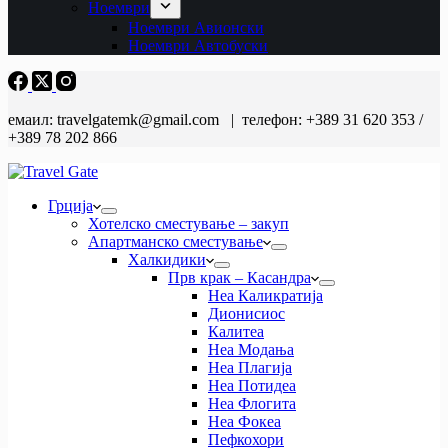
Ноември
Ноември Авионски
Ноември Автобуски
емаил: travelgatemk@gmail.com | телефон: +389 31 620 353 /
+389 78 202 866
Грција
Хотелско сместување – закуп
Апартманско сместување
Халкидики
Прв крак – Касандра
Неа Каликратија
Дионисиос
Калитеа
Неа Модања
Неа Плагија
Неа Потидеа
Неа Флогита
Неа Фокеа
Пефкохори