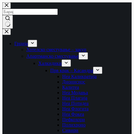
Skip
to
content
No
results
Грција
Хотелско сместување – закуп
Апартманско сместување
Халкидики
Прв крак – Касандра
Неа Каликратија
Дионисиос
Калитеа
Неа Модања
Неа Плагија
Неа Потидеа
Неа Флогита
Неа Фокеа
Пефкохори
Полихроно
Сивири