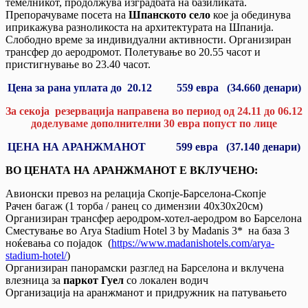
темелникот, продолжува изградбата на базиликата.
Препорачуваме посета на
Шпанското село
кое ја обединува
иприкажува разноликоста на архитектурата на Шпанија.
Слободно време за индивидуални активности. Организиран
трансфер до аеродромот. Полетување во 20.55 часот и
пристигнување во 23.40 часот.
Цена за рана уплата до 20.12 5
59
евра (3
4
.
660
денари)
За секоја резервација направена во период од 24.11 до 06.12
доделуваме дополнителни 30 евра попуст по лице
ЦЕНА НА АРАНЖМАНОТ 5
99
евра (3
7
.
1
40 денари)
ВО ЦЕНАТА НА АРАНЖМАНОТ Е ВКЛУЧЕНО:
Авионски превоз на релација Скопје-Барселона-Скопје
Рачен багаж (1 торба / ранец со димензии 40х30х20см)
Организиран трансфер аеродром-хотел-аеродром во Барселона
Сместување во Arya Stadium Hotel 3 by Madanis 3* на база 3
ноќевања со појадок (
https://www.madanishotels.com/arya-
stadium-hotel/
)
Организиран панорамски разглед на Барселона и вклучена
влезница за
паркот Гуел
со локален водич
Организација на аранжманот и придружник на патувањето