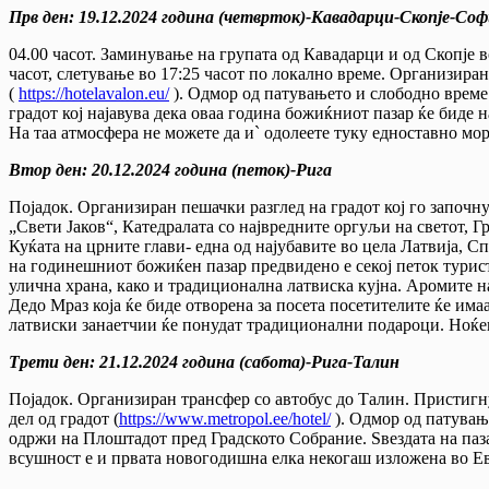
Прв ден:
19
.
1
2
.
20
24
година (
четврток
)
-Кавадарци-Скопје-Соф
04.00 часот. Заминување на групата од Кавадарци и од Скопје 
часот, слетување во 17:25 часот по локално време. Организиран
(
https://hotelavalon.eu/
). Одмор од патувањето и слободно време
градот кој најавува дека оваа година божиќниот пазар ќе биде н
На таа атмосфера не можете да и` одолеете туку едноставно мо
Втор ден:
20
.
12
.20
24
година (
петок
)
-Рига
Појадок. Организиран пешачки разглед на градот кој го започн
„Свети Јаков“, Катедралата со највредните оргуљи на светот, Гр
Куќата на црните глави- една од најубавите во цела Латвија,
на годинешниот божиќен пазар предвидено е секој петок туристи
улична храна, како и традиционална латвиска кујна. Аромите на
Дедо Мраз која ќе биде отворена за посета посетителите ќе им
латвиски занаетчии ќе понудат традиционални подароци. Ноќе
Трети ден:
21.12
.20
24
година (
сабота)-Рига-Талин
Појадок. Организиран трансфер со автобус до Талин. Пристигн
дел од градот (
https://www.metropol.ee/hotel/
). Одмор од патувањ
одржи на Плоштадот пред Градското Собрание. Ѕвездата на пазар
всушност е и првата новогодишна елка некогаш изложена во Е