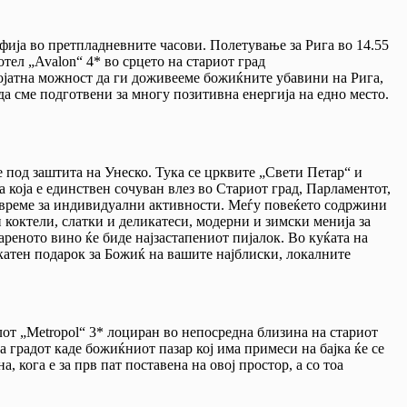
фија во претпладневните часови. Полетување за Рига во 14.55
тел „Avalon“ 4* во срцето на стариот град
ојатна можност да ги доживееме божиќните убавини на Рига,
 да сме подготвени за многу позитивна енергија на едно место.
е под заштита на Унеско. Тука се црквите „Свети Петар“ и
а која е единствен сочуван влез во Стариот град, Парламентот,
о време за индивидуални активности. Меѓу повеќето содржини
 коктели, слатки и деликатеси, модерни и зимски менија за
ареното вино ќе биде најзастапениот пијалок. Во куќата на
икатен подарок за Божиќ на вашите најблиски, локалните
от „Metropol“ 3* лоциран во непосредна близина на стариот
градот каде божиќниот пазар кој има примеси на бајка ќе се
 кога е за прв пат поставена на овој простор, а со тоа