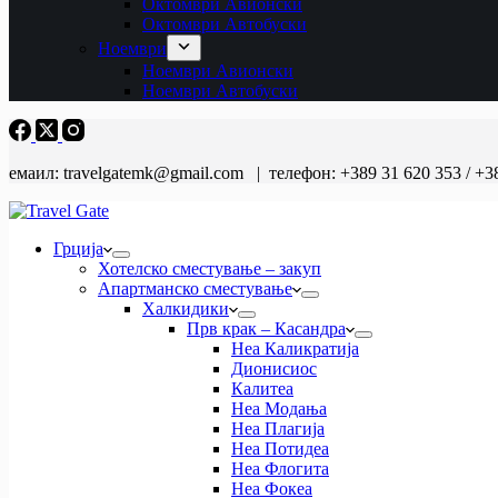
Октомври Авионски
Октомври Автобуски
Ноември
Ноември Авионски
Ноември Автобуски
емаил: travelgatemk@gmail.com | телефон: +389 31 620 353 / +3
Грција
Хотелско сместување – закуп
Апартманско сместување
Халкидики
Прв крак – Касандра
Неа Каликратија
Дионисиос
Калитеа
Неа Модања
Неа Плагија
Неа Потидеа
Неа Флогита
Неа Фокеа