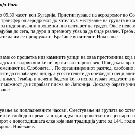
ија-Рига
во 05.30 часот кон Бугарија. Пристигнување на аеродромот во Со
 трансфер од аеродромот до хотелот. Сместување на групата во хо
 за индивидуални прошетки низ центарот на градот. Ова е невер
ајубав до сега, па дури и премногу убав за да биде реален. Треба
рате да им се придружите. Враќање во хотелот. Ноќевање.
уваме со прошетка низ камените улици на оваа престолнина која 
адските ѕидови кои ќе не` вратат во стариот век, Шведската врат
 Споменикот на Слободата… По организираниот разглед, слободн
те да ги забавува диџеј, а угостителите да обезбедат специјални
 цимет, ѓумбир и печени бадеми ќе го исполнуваат воздухот, а в
аат можност да испраќаат писма до Лапонија! Доколку барате ун
вање.
ување во попладневните часови. Сместување на групата во хотел
ето и слободно време за индивидуални прошетки низ центарот на 
от е новогодишната елка која има традиција уште од 1441 година,
вропа. Ноќевање.