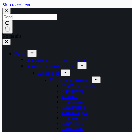
Skip to content
No results
Грција
Хотелско сместување – закуп
Апартманско сместување
Халкидики
Прв крак – Касандра
Неа Каликратија
Дионисиос
Калитеа
Неа Модања
Неа Плагија
Неа Потидеа
Неа Флогита
Неа Фокеа
Пефкохори