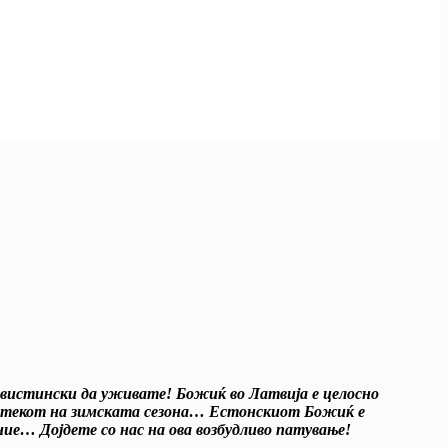
 вистински да уживате! Божиќ во Латвија е целосно
 во текот на зимската сезона… Естонскиот Божиќ е
ие… Дојдете со нас на ова возбудливо патување!