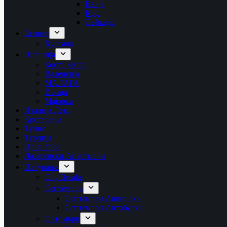
Евија
Крф
Лефкада
Египет
Хургада
Шпанија
Коста Брава
Валенсија
МАЛАГА
Ибица
Мајорка
Италија Лето
Крстарења
Тунис
Турција
Црна Гора
Лазаревски Апартмани
Патувања
City Breaks
Септември
Септември Авионски
Септември Автобуски
Октомври