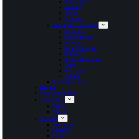
Полихроно
Сивири
Фурка
Ханиоти
Втор крак – Ситонија
Геракини
Метаморфоси
Вурвуру
Неос Мармарас
Никити
Ормос Панагијас
Сарти
Псакудија
Торони
Трет крак – Атос
Пиериа
Стримонски брег
Јонски брег
Парга
Врахос
Острови
Амулиани
Скијатос
Тасос