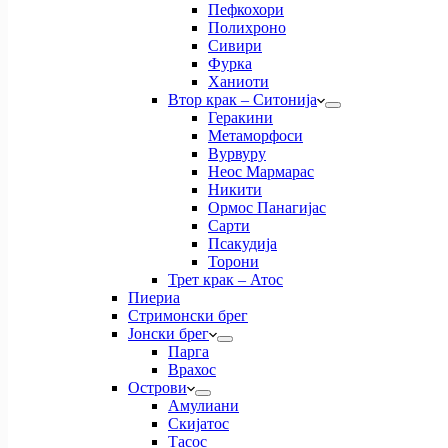
Пефкохори
Полихроно
Сивири
Фурка
Ханиоти
Втор крак – Ситонија
Геракини
Метаморфоси
Вурвуру
Неос Мармарас
Никити
Ормос Панагијас
Сарти
Псакудија
Торони
Трет крак – Атос
Пиериа
Стримонски брег
Јонски брег
Парга
Врахос
Острови
Амулиани
Скијатос
Тасос