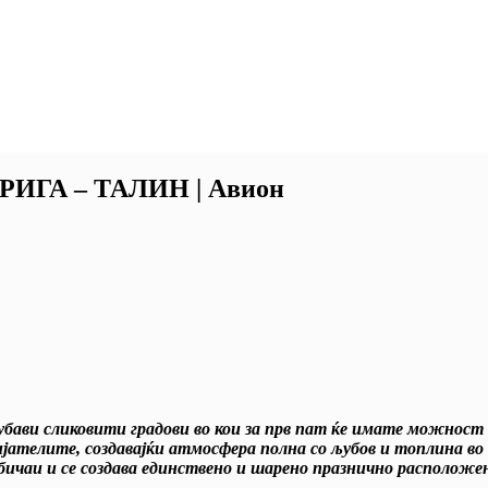
ГА – ТАЛИН | Авион
убави сликовити градови во кои за прв пат ќе имате можност
пријателите, создавајќи атмосфера полна со љубов и топлина
бичаи и се создава единствено и шарено празнично расположен