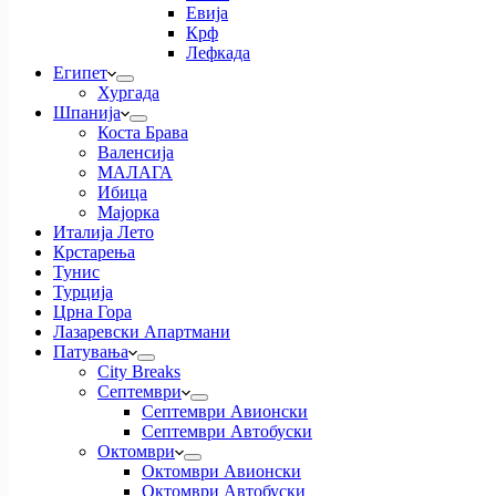
Евија
Крф
Лефкада
Египет
Хургада
Шпанија
Коста Брава
Валенсија
МАЛАГА
Ибица
Мајорка
Италија Лето
Крстарења
Тунис
Турција
Црна Гора
Лазаревски Апартмани
Патувања
City Breaks
Септември
Септември Авионски
Септември Автобуски
Октомври
Октомври Авионски
Октомври Автобуски