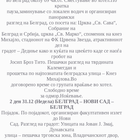
во Белград околу 09 часот. Сместување во хотел.По
кратка
пауза,заминување со локален водич и организиран
панорамски
разглед на Белград, со посета на: Црква „Св. Сава“,
Собрание на
Белград и Србија, црква „Св. Марко“, споменик на кнез
Михајло, стадионот на ФК Црвена Звезда, атрактивниот
дел на
градот – Дедиње како и куќата на цвеќето каде се наоѓа
гробот на
Јосип Броз Тито. Пешачки разглед на тврдината
Калемегдан и
прошетка по најпознатата белградска улица – Кнез
Михајлова.Во
договорено време со групата враќање во хотел.
Слободно време
за одмор.Ноќевање.
2 ден 31.12 (Недела) БЕЛГРАД – НОВИ САД –
БЕЛГРАД
Појадок. По појадокот, организиран факултативен излет
до Нови
Сад. Разглед на градот: Улицата на Јован Ј. Змај,
Дунавската
улица – пешачка трговска зона, Владичанскиот двор,