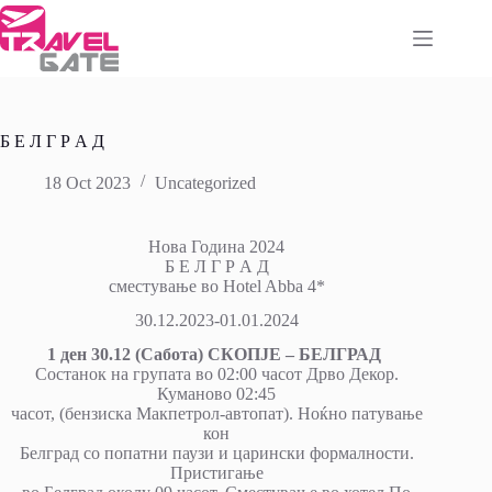
Skip
to
content
Б Е Л Г Р А Д
18 Oct 2023
Uncategorized
Нова Година 2024
Б Е Л Г Р А Д
сместување во Hotel Abba 4*
30.12.2023-01.01.2024
1 ден 30.12 (Сабота) СКОПЈЕ – БЕЛГРАД
Состанок на групата во 02:00 часот Дрво Декор.
Куманово 02:45
часот, (бензиска Макпетрол-автопат). Ноќно патување
кон
Белград со попатни паузи и царински формалности.
Пристигање