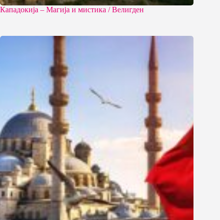
Кападокија – Магија и мистика / Велигден