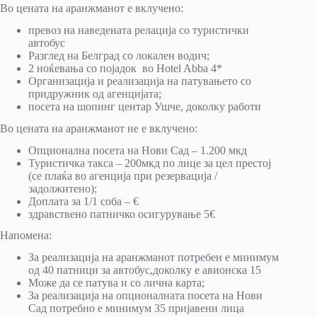
Во цената на аранжманот е вклучено:
превоз на наведената релација со туристички
автобус
Разглед на Белград со локален водич;
2 ноќевања со појадок во Hotel Abba 4*
Организација и реализација на патувањето со
придружник од агенцијата;
посета на шопинг центар Ушче, доколку работи
Во цената на аранжманот не е вклучено:
Опционална посета на Нови Сад – 1.200 мкд
Туристичка такса – 200мкд по лице за цел престој
(се плаќа во агенција при резервација /
задолжитено);
Доплата за 1/1 соба – €
здравствено патничко осигурување 5€
Напомена:
За реализација на аранжманот потребен е минимум
од 40 патници за автобус,доколку е авионска 15
Може да се патува и со лична карта;
За реализација на опционалната посета на Нови
Сад потребно е минимум 35 пријавени лица