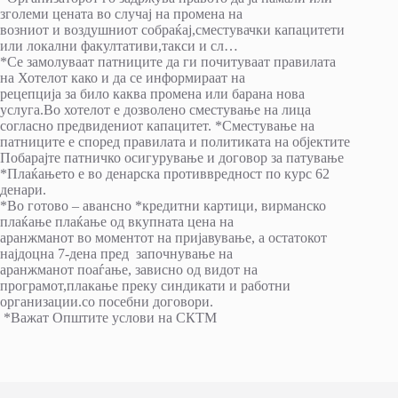
зголеми цената во случај на промена на
возниот и воздушниот собраќај,сместувачки капацитети
или локални факултативи,такси и сл…
*Се замолуваат патниците да ги почитуваат правилата
на Хотелот како и да се информираат на
рецепција за било каква промена или барана нова
услуга.Во хотелот е дозволено сместување на лица
согласно предвидениот капацитет. *Сместување на
патниците е според правилата и политиката на објектите
Побарајте патничко осигурување и договор за патување
*Плаќањето е во денарска противвредност по курс 62
денари.
*Во готово – авансно *кредитни картици, вирманско
плаќање плаќање од вкупната цена на
аранжманот во моментот на пријавување, а остатокот
најдоцна 7-дена пред започнување на
аранжманот поаѓање, зависно од видот на
програмот,плакање преку синдикати и работни
организации.со посебни договори.
*Важат Општите услови на СКТМ