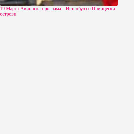
19 Март / Aвионска програма – Истанбул со Принцески
острови