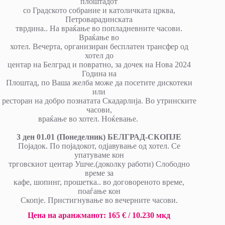
плоштадот
со Градското собрание и католичката црква,
Петроварадинската
тврдина.. На враќање во попладневните часови.
Враќање во
хотел. Вечерта, организиран бесплатен трансфер од
хотел до
центар на Белград и повратно, за дочек на Нова 2024
Година на
Плоштад, по Ваша желба може да посетите дискотеки
или
ресторан на добро познатата Скадарлија. Во утринските
часови,
враќање во хотел. Ноќевање.
3 ден 01.01 (Понеделник) БЕЛГРАД-СКОПЈЕ
Појадок. По појадокот, одјавување од хотел. Се
упатуваме кон
трговскиот центар Ушче.(доколку работи) Слободно
време за
кафе, шопинг, прошетка.. во договореното време,
поаѓање кон
Скопје. Пристигнување во вечерните часови.
Цена на аранжманот: 165 € / 10.230 мкд