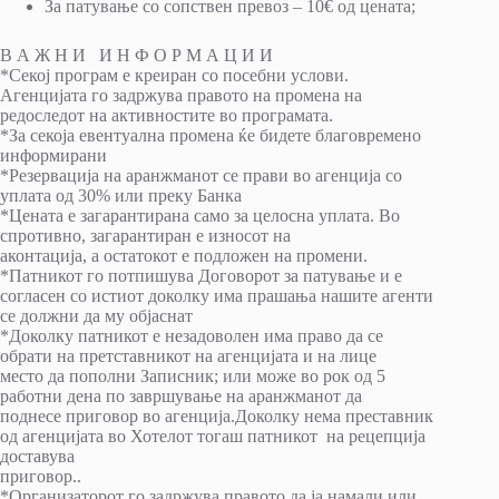
За патување со сопствен превоз – 10€ од цената;
В А Ж Н И И Н Ф О Р М А Ц И И
*Секој програм е креиран со посебни услови.
Агенцијата го задржува правото на промена на
редоследот на активностите во програмата.
*За секоја евентуална промена ќе бидете благовремено
информирани
*Резервација на аранжманот се прави во агенција со
уплата од 30% или преку Банка
*Цената е загарантирана само за целосна уплата. Во
спротивно, загарантиран е износот на
аконтација, а остатокот е подложен на промени.
*Патникот го потпишува Договорот за патување и е
согласен со истиот доколку има прашања нашите агенти
се должни да му објаснат
*Доколку патникот е незадоволен има право да се
обрати на претставникот на агенцијата и на лице
место да пополни Записник; или може во рок од 5
работни дена по завршување на аранжманот да
поднесе приговор во агенција.Доколку нема преставник
од агенцијата во Хотелот тогаш патникот на рецепција
доставува
приговор..
*Организаторот го задржува правото да ја намали или