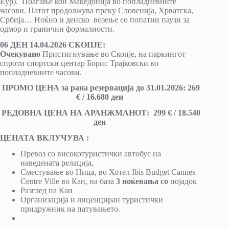
Еур). Поаѓање кон Македонија во попладневните
часови. Патот продолжува преку Словенија, Хрватска,
Србија… Ноќно и денско возење со попатни паузи за
одмор и гранични формалности.
06 ДЕН 1
4
.04.2026 СКОПЈЕ:
Очекувано
Пристигнување во Скопје, на паркингот
спроти спортски центар Борис Трајковски во
попладневните часови.
ПРОМО ЦЕНА за рана резервација до 31
.
01
.202
6
: 269
€ / 16.680 ден
РЕДОВНА ЦЕНА НА АРАНЖМАНОТ: 299 € / 18.540
д
ен
ЦЕНАТА ВКЛУЧУВА :
Превоз со високотуристички автобус на
наведената релација,
Сместување во Ница, во Хотел Ibis Budget Cannes
Centre Ville во Кан, на база
3 ноќевања со
појадок
Разглед на Кан
Организација и лиценциран туристички
придружник на патувањето.