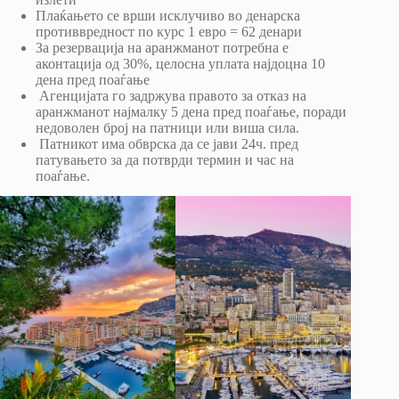
Плаќањето се врши исклучиво во денарска
противвредност по курс 1 евро = 62 денари
За резервација на аранжманот потребна е
аконтација од 30%, целосна уплата најдоцна 10
дена пред поаѓање
Агенцијата го задржува правото за отказ на
аранжманот најмалку 5 дена пред поаѓање, поради
недоволен број на патници или виша сила.
Патникот има обврска да се јави 24ч. пред
патувањето за да потврди термин и час на
поаѓање.