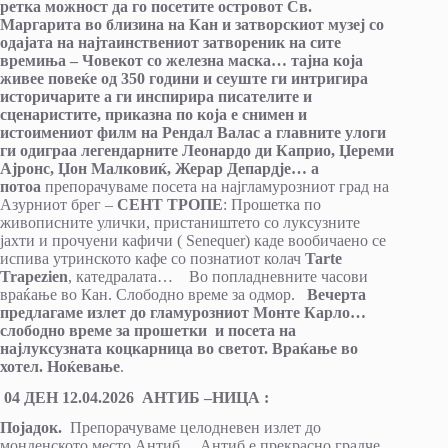
ретка можност да го посетите островот Св.
Маргарита во близина на Кан и затворскиот музеј со
одајата на најтаинствениот затвореник на сите
времиња – Човекот со железна маска… тајна која
живее повеќе од 350 години и сеуште ги интригира
историчарите а ги инспирира писателите и
сценаристите, приказна по која е снимен и
истоимениот филм на Рендал Валас а главните улоги
ги одиграа легендарните Леонардо ди Каприо, Џереми
Ајронс, Џон Малковиќ, Жерар Депардје…
а
потоа
препорачуваме посета на најгламурозниот град на
Азурниот брег –
СЕНТ ТРОПЕ
: Прошетка по
живописните улички, пристаништето со луксузните
јахти и прочуени кафичи ( Senequer) каде вообичаено се
испива утринското кафе со познатиот колач
Tarte
Trapezien
, катедралата… Во попладневните часови
враќање во Кан. Слободно време за одмор.
Вечерта
предлагаме излет до гламурозниот Монте Карло…
слободно време за прошетки и посета на
најлуксузната коцкарница во светот. Враќање во
хотел. Ноќевање
.
04 ДЕН
12
.0
4
.2026 АНТИБ –
НИЦА
:
Појадок.
Препорачуваме целодневен излет до
монденското место Антиб… Антиб е прекрасно градче