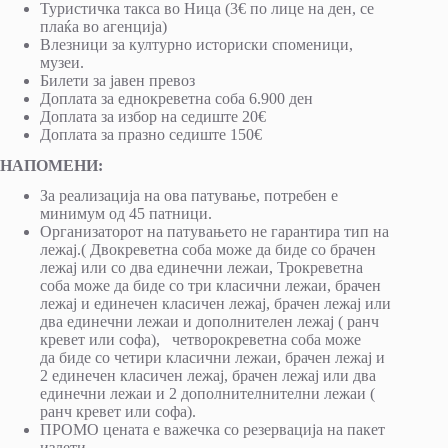
Туристичка такса во Ница (3€ по лице на ден, се
плаќа во агенција)
Влезници за културно историски споменици,
музеи.
Билети за јавен превоз
Доплата за еднокреветна соба 6.900 ден
Доплата за избор на седиште 20€
Доплата за празно седиште 150€
НАПОМЕНИ:
За реализација на ова патување, потребен е
минимум од 45 патници.
Организаторот на патувањето не гарантира тип на
лежај.( Двокреветна соба може да биде со брачен
лежај или со два единечни лежаи, Трокреветна
соба може да биде со три класични лежаи, брачен
лежај и единечен класичен лежај, брачен лежај или
два единечни лежаи и дополнителен лежај ( ранч
кревет или софа), четворокреветна соба може
да биде со четири класични лежаи, брачен лежај и
2 единечен класичен лежај, брачен лежај или два
единечни лежаи и 2 дополнителнителни лежаи (
ранч кревет или софа).
ПРОМО цената е важечка со резервација на пакет
излети