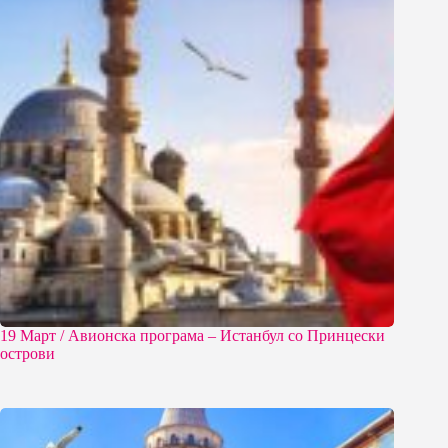
19 Март / Aвионска програма – Истанбул со Принцески
острови