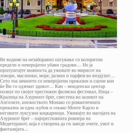
Ве водиме на незаборавно патување со колоритни
предели и неверојатно убави градови… Не ја
пропуштајте можноста да уживате во мирисот на
ловори, маслинки, море, јасмин и парфем во воздухот…
Сето тоа зачинето со неверојатни приказни и сцени кои
ќе Ви го одземат здивот… Кан – монденски центар
познат по својот престижен филмски фестивал, Ница –
Кралица на Азурниот брег, сместена во заливот на
Ангелите, кнежеството Монако со романтичната
приказна за една љубов и секако Монте Карло и
неговите луксузни коцкарници. Уживајте во магијата на
Азурниот брег – најпрестижната ривиера на
Медитеранот, која е створена да ги заведе очите, умот и
фантазијата…