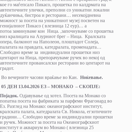
кое го маѓепсало Пикасо, прошетка по калдрмата на
автентичните улички, преполни со уникатни локални
дуќанчиња, бистроа и ресторани… несекојдневна
можност за посета на уникатниот музеј посветен на
генијалниот Пикасо ( влезница 12 еур)… а
потоа заминуваме кон Ница. ,започнуваме со прошетка
низ кралицата на Азурниот брег – Ница. Кралската
опера, балконот на Наполеон, плоштадот Солеја,
палатата на правдата, катедралата, променадата…
Слободно време за индивидуални прошетки низ
центарот на Ница, препорачуваме ручек во некој од
автентичните провансалски ресторани во центарот на
градот.
Во вечерните часови враќање во Кан.
Ноќевање.
05 ДЕН
13
.0
4
.2026
ЕЗ – МОНАКО – СКОПЈЕ:
Појадок.
Одјавување од хотел. Посета на Монако со
попатна посета на фабриката за парфеми Фрагонард во
Ез. Разглед на Монако: океанографскиот институт,
кралската палата, катедралата Св. Никола, егзотичните
градини… Слободно време за индивидуални прошетки
и ручек. Можност за посета на Океанографскиот
институт и аквариум во Монако ( влезница 25