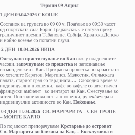
Термин
09
Април
1 ДЕН 0
9
.0
4
.2026 СКОПЈЕ
Состанок на групата во 09 00 ч. Поаѓање во 09:30 часот
од спортската сала Борис Трајковски. Се патува преку
граничниот премин Табановце, Србија, Хрватска.Денско
и ноќно возење со попатни паузи.
2 ДЕН
10
.0
4
.2026 НИЦА
Oчекувано пристигнување во
Кан
околу пладневните
часови
, започнуваме со
прошетка и
запознавање
на монденскиот Кан. Прекрасна прошетка по кроасетата
со хотелите Карлтон, Мартинез, Мажестик, Филмската
палата, стариот град со тврдината…. Слободно време за
индивидуални прошетки, кафе во кафуле со автентичен
француски амбиент во центарот на Кан. Сместување во
хотел. Попладне можност за прошетки, ручек/вечера и
индивидуални активности во Кан.
Ноќевање
.
03 ДЕН
11
.0
4
.2026 СВ. МАРГАРИТА
–
СЕН ТРОПЕ
– МОНТЕ КАРЛО
По појадокот препорачуваме
Крстарење до островот
Св. Mаргарита во близина на Кан, –
Ексклузивна и