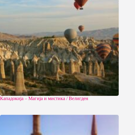
Кападокија – Магија и мистика / Велигден