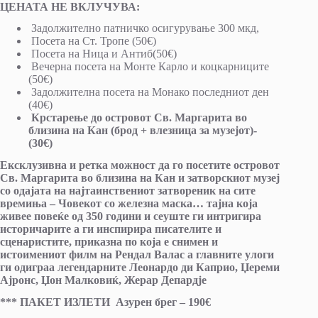
ЦЕНАТА НЕ ВКЛУЧУВА:
Задолжително патничко осигурување 300 мкд,
Посета на Ст. Тропе (50€)
Посета на Ница и Антиб(50€)
Вечерна посета на Монте Карло и коцкарниците
(50€)
Задолжителна посета на Монако последниот ден
(40€)
Крстарење до островот Св. Mаргарита во
близина на Кан (брод + влезница за музејот)-
(30€)
Ексклузивна и ретка можност да го посетите островот
Св. Маргарита во близина на Кан и затворскиот музеј
со одајата на најтаинствениот затвореник на сите
времиња – Човекот со железна маска… тајна која
живее повеќе од 350 години и сеуште ги интригира
историчарите а ги инспирира писателите и
сценаристите, приказна по која е снимен и
истоимениот филм на Рендал Валас а главните улоги
ги одиграа легендарните Леонардо ди Каприо, Џереми
Ајронс, Џон Малковиќ, Жерар Депардје
*** ПАКЕТ ИЗЛЕТИ Азурен брег – 190€