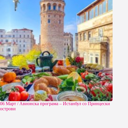
06 Март / Aвионска програма – Истанбул со Принцески
острови