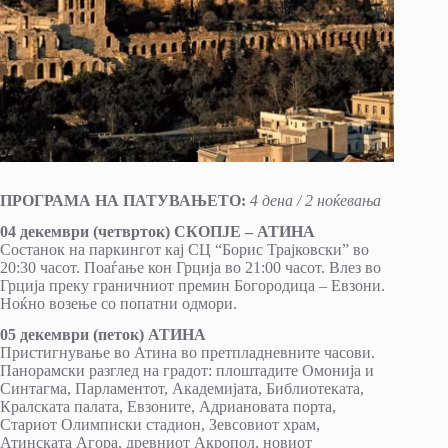
ПРОГРАМА НА ПАТУВАЊЕТО:
4 дена / 2 ноќевањa
04 декември (четврток) СКОПЈЕ
–
АТИНА
Состанок на паркингот кај СЦ “Борис Трајковски” во
20:30 часот. Поаѓање кон Грција во 21:00 часот. Влез во
Грција преку граничниот премин Богородица – Евзони.
Ноќно возење со попатни одмори.
05 декември (петок) АТИНА
Пристигнување во Атина во претпладневните часови.
Панорамски разглед на градот: плоштадите Омонија и
Синтагма, Парламентот, Академијата, Библиотеката,
Кралската палата, Евзоните, Адриановата порта,
Стариот Олимписки стадион, Зевсовиот храм,
Атинската Агора, древниот Акропол, новиот