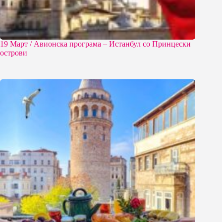
19 Март / Aвионска програма – Истанбул со Принцески
острови