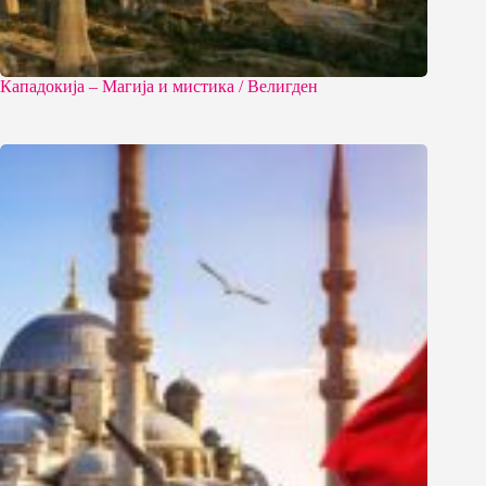
Кападокија – Магија и мистика / Велигден