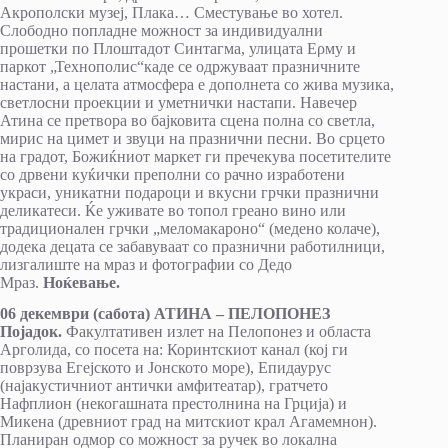
Акрополски музеј, Плака… Сместување во хотел.
Слободно попладне можност за индивидуални
прошетки по Плоштадот Синтагма, улицата Еρму и
паркот „Технополис“каде се одржуваат празничните
настани, а целата атмосфера е дополнета со жива музика,
светлосни проекции и уметнички настапи. Навечер
Атина се претвора во бајковита сцена полна со светла,
мирис на цимет и звуци на празнични песни. Во срцето
на градот, Божиќниот маркет ги пречекува посетителите
со дрвени куќички преполни со рачно изработени
украси, уникатни подароци и вкусни грчки празнични
деликатеси. Ќе уживате во топол греанo вино или
традиционален грчки „меломакароно“ (медено колаче),
додека децата се забавуваат со празнични работилници,
лизгалиште на мраз и фотографии со Дедо
Мраз.
Ноќевање.
06 декември (сабота) АТИНА
–
ПЕЛОПОНЕЗ
Појадок.
Факултативен излет на Пелопонез и областа
Арголида, со посета на: Коринтскиот канал (кој ги
поврзува Егејското и Јонското море), Епидаурус
(најакустичниот антички амфитеатар), гратчето
Нафплион (некогашната престолнина на Грција) и
Микена (древниот град на митскиот крал Агамемнон).
Планиран одмор со можност за ручек во локална