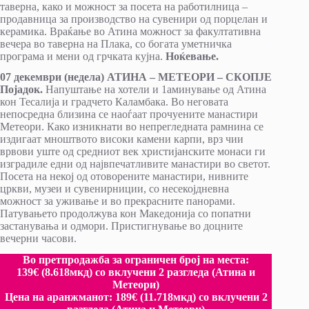
таверна, како и можност за посета на работилница –
продавница за производство на сувенири од порцелан и
керамика. Враќање во Атина можност за факултативна
вечера во таверна на Плака, со богата уметничка
програма и мени од грчката кујна.
Ноќевање.
07 декември (недела) АТИНА
–
МЕТЕОРИ
–
СКОПЈЕ
Појадок.
Напуштање на хотели и 1аминување од Атина
кон Тесалија и градчето Каламбака. Во неговата
непосредна близина се наоѓаат прочуените манастири
Метеори. Како изникнати во непрегледната рамнина се
издигаат мноштвото високи камени карпи, врз чии
врвови уште од средниот век христијанските монаси ги
изградиле едни од највпечатливите манастири во светот.
Посета на некој од отоворените манастири, нивните
цркви, музеи и сувенирниции, со несекојдневна
можност за уживање и во прекрасните панорами.
Патувањето продолжува кон Македонија со попатни
застанувања и одмори. Пристигнување во доцните
вечерни часови.
Во претпродажба за ограничен број на места:
139
€
(8.618мкд) со вклучени 2 разгледа (Атина и
Метеори)
Цена на аранжманот: 189
€
(11.718мкд) со вклучени 2