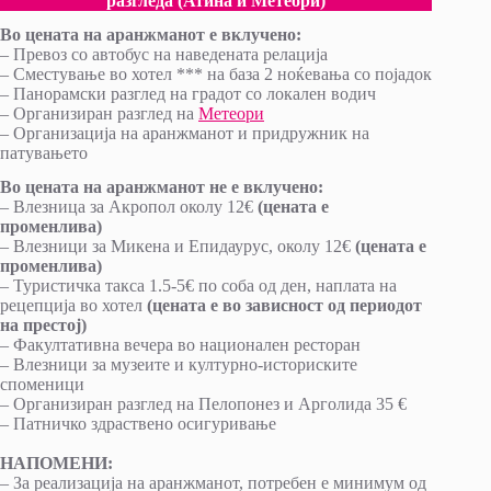
разгледа (Атина и Метеори)
Во цената на аранжманот е вклучено:
– Превоз со автобус на наведената релација
– Сместување во хотел *** на база 2 ноќевања со појадок
– Панорамски разглед на градот со локален водич
– Организиран разглед на
Метеори
– Организација на аранжманот и придружник на
патувањето
Во цената на аранжманот не е вклучено
:
– Влезница за Акропол околу 12€
(цената е
променлива)
– Влезници за Микена и Епидаурус, околу 12€
(цената е
променлива)
– Туристичка такса 1.5-5€ по соба од ден, наплата на
рецепција во хотел
(цената е во зависност од периодот
на престој)
– Факултативна вечера во национален ресторан
– Влезници за музеите и културно-историските
споменици
– Организиран разглед на Пелопонез и Арголида 35 €
– Патничко здраствено осигуривање
НАПОМЕНИ
:
– За реализација на аранжманот, потребен е минимум од