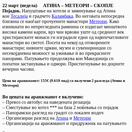
22 март
(недела)
АТИНА
–
МЕТЕОРИ
–
СКОПЈЕ
Појадок.
Напуштање на хотели и заминување од Атина
кон
Тесалија
и градчето
Каламбака
. Во неговата непосредна
близина се наоѓаат прочуените манастири
Метеори
. Како
изникнати во непрегледната рамнина се издигаат мноштвото
високи камени карпи, врз чии врвови уште од средниот век
христијанските монаси ги изградиле едни од највпечатливите
манастири во светот. Посета на некој од отоворените
манастири; нивните цркви, музеи и сувенирниции со
несекојдневна можност за уживање ѝ во прекрасните
панорами. Патувањето продолжува кон Македонија со
попатни застанувања и одмори. Пристигнување во доцните
вечерни часови.
Цена на аранжманот: 155
€
(9.610 мкд) со вклучени 2 разгледа (Атина и
Метеори)
Во цената на аранжманот е вклучено:
– Превоз со автобус на наведената релација
– Сместување во хотел *** на база 2 ноќевања со појадок
– Панорамски разглед на градот со локален водич
– Организиран разглед на
Атина
и
Метеори
– Организација на аранжманот и придружник на патувањето