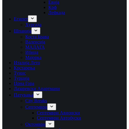
Евија
Крф
Лефкада
Египет
Хургада
Шпанија
Коста Брава
Валенсија
МАЛАГА
Ибица
Мајорка
Италија Лето
Крстарења
Тунис
Турција
Црна Гора
Лазаревски Апартмани
Патувања
City Breaks
Септември
Септември Авионски
Септември Автобуски
Октомври