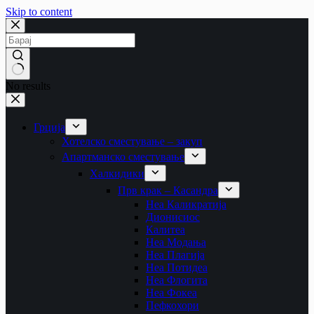
Skip to content
No results
Грција
Хотелско сместување – закуп
Апартманско сместување
Халкидики
Прв крак – Касандра
Неа Каликратија
Дионисиос
Калитеа
Неа Модања
Неа Плагија
Неа Потидеа
Неа Флогита
Неа Фокеа
Пефкохори