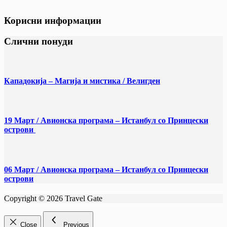
Корисни информации
Слични понуди
Кападокија – Магија и мистика / Велигден
19 Март / Aвионска програма – Истанбул со Принцески
острови
06 Март / Aвионска програма – Истанбул со Принцески
острови
Copyright © 2026 Travel Gate
Close
Previous