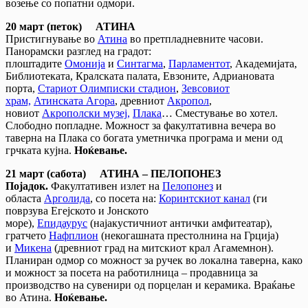
возење со попатни одмори.
20 март (петок)
АТИНА
Пристигнување во
Атина
во претпладневните часови.
Панорамски разглед на градот:
плоштадите
Омонија
и
Синтагма
,
Парламентот
, Академијата,
Библиотеката, Кралската палата, Евзоните, Адриановата
порта,
Стариот Олимписки стадион
,
Зевсовиот
храм,
Атинската Агора
, древниот
Акропол
,
новиот
Акрополски музеј,
Плака
… Сместување во хотел.
Слободно попладне. Можност за факултативна вечера во
таверна на Плака со богата уметничка програма и мени од
грчката кујна.
Ноќевање.
21 март
(сабота)
АТИНА
–
ПЕЛОПОНЕЗ
Појадок.
Факултативен излет на
Пелопонез
и
областа
Арголида
, со посета на:
Коринтскиот канал
(ги
поврзува Егејското и Јонското
море),
Епидаурус
(најакустичниот антички амфитеатар),
гратчето
Нафплион
(некогашната престолнина на Грција)
и
Микена
(древниот град на митскиот крал Агамемнон).
Планиран одмор со можност за ручек во локална таверна, како
и можност за посета на работилница – продавница за
производство на сувенири од порцелан и керамика. Враќање
во Атина.
Ноќевање.