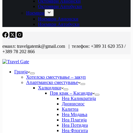
Октомври Авионски
Октомври Автобуски
Ноември
Ноември Авионски
Ноември Автобуски
емаил: travelgatemk@gmail.com | телефон: +389 31 620 353 /
+389 78 202 866
Грција
Хотелско сместување – закуп
Апартманско сместување
Халкидики
Прв крак – Касандра
Неа Каликратија
Дионисиос
Калитеа
Неа Модања
Неа Плагија
Неа Потидеа
Неа Флогита