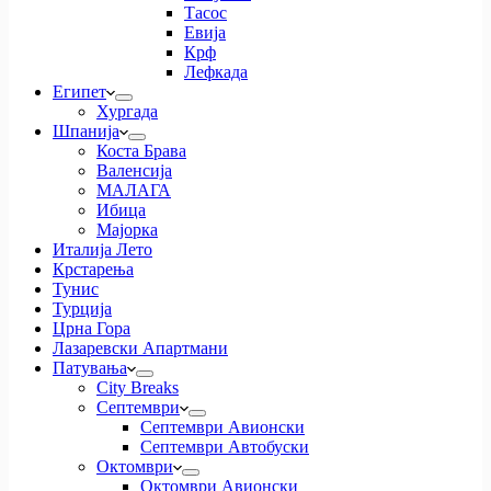
Тасос
Евија
Крф
Лефкада
Египет
Хургада
Шпанија
Коста Брава
Валенсија
МАЛАГА
Ибица
Мајорка
Италија Лето
Крстарења
Тунис
Турција
Црна Гора
Лазаревски Апартмани
Патувања
City Breaks
Септември
Септември Авионски
Септември Автобуски
Октомври
Октомври Авионски