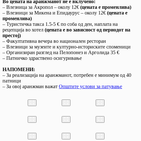
Во цената на аранжманот не е вклучено
:
– Влезница за Акропол – околу 12€
(цената е променлива)
– Влезници за Микена и Епидаурус – околу 12€
(цената е
променлива)
– Туристичка такса 1.5-5 € по соба од ден, наплата на
рецепција во хотел
(цената е во зависност од периодот на
престој)
– Факултативна вечера во национален ресторан
– Влезници за музеите и културно-историските споменици
– Организиран разглед на Пелопонез и Арголида 35 €
– Патничко здраствено осигуривање
НАПОМЕНИ
:
– За реализација на аранжманот, потребен е минимум од 40
патници
– За овој аранжман важат
Општите услови за патување