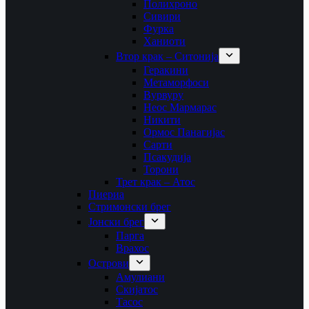
Полихроно
Сивири
Фурка
Ханиоти
Втор крак – Ситонија
Геракини
Метаморфоси
Вурвуру
Неос Мармарас
Никити
Ормос Панагијас
Сарти
Псакудија
Торони
Трет крак – Атос
Пиериа
Стримонски брег
Јонски брег
Парга
Врахос
Острови
Амулиани
Скијатос
Тасос