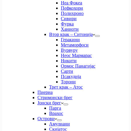
Неа Фокеа
Пефкохори
Полихроно
Сивири
Фурка
Ханиоти
Втор крак – Ситонија
Геракини
Метаморфоси
Вурвуру
Неос Мармарас
Никити
Ормос Панагијас
Сарти
Псакудија
Торони
Трет крак – Атос
Пиериа
Стримонски брег
Јонски брег
Парга
Врахос
Острови
Амулиани
Скијатос