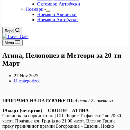
Октомври Автобуски
Ноември
Ноември Авионски
Ноември Автобуски
Барај
Menu
Атина, Пелопонез и Метеори за 20-ти
Март
27 Nov 2025
Uncategorized
ПРОГРАМА НА ПАТУВАЊЕТО:
4 дена / 2 ноќевањa
19 март (четврток) СКОПЈЕ
–
АТИНА
Состанок на паркингот кај СЦ “Борис Трајковски” во 20:30
часот. Поаѓање кон Грција во 21:00 часот. Влез во Грција
преку граничниот премин Богородица – Евзони. Ноќно