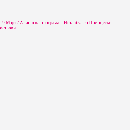
19 Март / Aвионска програма – Истанбул со Принцески
острови