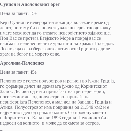
Сунион и Аполоновиот брег
Цена за пакет: 15е
Кејп Суниоп е неверојатна локација во секое време од
денот, но таму би се почуствувале неверојатно доколку
имате можност да го гледате неверојатното зајдисонце.
Под Вас се протега Егејското Море а покрај вас се
наоѓаат и величествените урнатини на храмот Посејдон.
Лесно е да се разбере зошто античките Грци изградиле
храм на богот на морето овде.
Арголида-Пелопонез
Цена за пакет: 45e
Пелопонез е голем полуостров и регион во јужна Грција,
го формира делот на државата јужно од Коринтскиот
Залив. Делови од него припаѓаат на три периферии;
поголемиот дел од полуостровот припаѓа на
периферијата Пелопонез, а мал дел на Западна Грција и
Атика. Полуостровот има површина од 21.549 км2 и е
најјужниот дел од грчкото копно. Со прокопувањето
наКоринтскиот Канал во 1893 година Пелопонез бил
издвоен од копното, и може да се смета за остров.