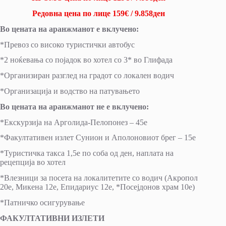
Редовна цена по лице 159€ / 9.858ден
Во цената на аранжманот е вклучено:
*Превоз со високо туристички автобус
*2 ноќевања со појадок во хотел со 3* во Глифада
*Организиран разглед на градот со локален водич
*Организација и водство на патувањето
Во цената на аранжманот не е вклучено:
*Екскурзија на Арголида-Пелопонез – 45е
*Факултативен излет Сунион и Аполоновиот брег – 15е
*Туристичка такса 1,5е по соба од ден, наплата на
рецепција во хотел
*Влезници за посета на локалитетите со водич (Акропол
20е, Микена 12е, Епидариус 12е, *Посејдонов храм 10е)
*Патничко осигурување
ФАКУЛТАТИВНИ ИЗЛЕТИ