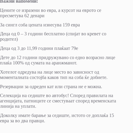
Важни напомени:
Цените се изразени во евра, а курсот на еврото се
пресметува 62 денари
За сингл соба цената изнесува 159 евра
Деца од 0 – 3 години бесплатно (спијат во кревет со
родител)
Деца од 3 до 11,99 години плаќаат 79e
Дете до 12 години придружувано со едно возрасно лице
плаќа 100% од сумата на аранжманот.
Хотелот одредува на лице место во зависност од
моменталната состојба каков тип на соба ќе добиете.
Резервации за одреден кат или страна не е можна.
Селекција на седиште во автобус! Според правилата на
агенцијата, патниците се сместуваат според временската
линија на уплати.
Доколку имате барање за седиште, истото се доплаќа 15
евра за во два правци.