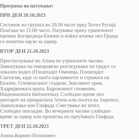
Програма на патување:
ПРВ ДЕН 20.10.2023
Состанок на групата во 20:30 часот пред Хотел Русија.
Поаѓање во 21:00 часот. Патување преку граничниот
премин Богородица-Евзони и ноќно возење низ Грција
со попатни паузи за одмор.
ВТОР ДЕН 21.10.2023
Пристигнување во Атина во утринските часови.
Заминување на панорамско разгледување на градот со
локален водич (Плоштадот Омонија, Плоштадот
Сантагма, каде се наоѓа парламентот и стражата на
Евзони, Олимпискиот стадион, Зевсовиот храм,
Хадријановата врата, Бајроновиот споменик,
Националната библиотека). Слободно време низ
центарот на прекрасната Атина или посета на Акропол.
Заминување кон Глифада. Смествање во хотел.
Слободно попладне. Во вечерните часови слободно
време за одмор или прошетка по преубавата Глифада.
ТРЕТ ДЕН 22.10.2023
Атина-Корнит-Пелопонез