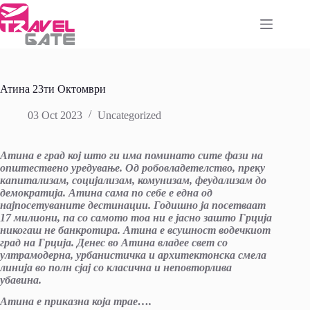
Skip
to
content
Атина 23ти Октомври
03 Oct 2023
Uncategorized
Атина е град кој што ги има поминато сите фази на
општествено уредување. Од робовладетелство, преку
капитализам, социјализам, комунизам, феудализам до
демократија. Атина сама по себе е една од
најпосетуваните дестинации. Годишно ја посетваат
17 милиони, па со самото тоа ни е јасно зашто Грција
никогаш не банкротира. Атина е всушност водечкиот
град на Грција. Денес во Атина владее свет со
ултрамодерна, урбанистичка и архитектонска смела
линија во полн сјај со класична и неповторлива
убавина.
Атина е приказна која трае….