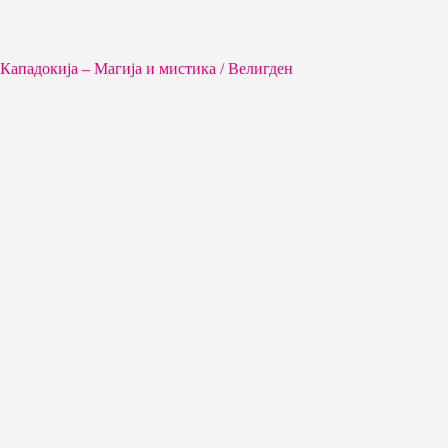
Кападокија – Магија и мистика / Велигден