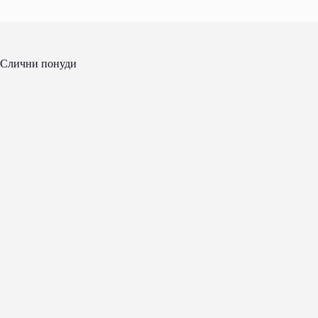
Слични понуди