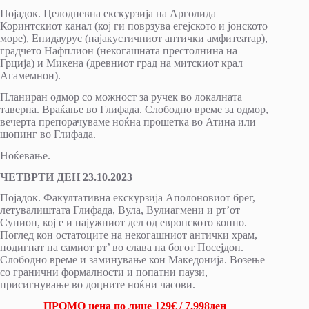
Појадок. Целодневна екскурзија на Арголида
Коринтскиот канал (кој ги поврзува егејското и јонското
море), Епидаурус (најакустичниот антички амфитеатар),
градчето Нафплион (некогашната престолнина на
Грција) и Микена (древниот град на митскиот крал
Агамемнон).
Планиран одмор со можност за ручек во локалната
таверна. Враќање во Глифада. Слободно време за одмор,
вечерта препорачуваме ноќна прошетка во Атина или
шопинг во Глифада.
Ноќевање.
ЧЕТВРТИ ДЕН 23.10.2023
Појадок. Факултативна екскурзија Аполоновиот брег,
летувалиштата Глифада, Вула, Вулиагмени и рт’от
Сунион, кој е и најужниот дел од европското копно.
Поглед кон остатоците на некогашниот антички храм,
подигнат на самиот рт’ во слава на богот Посејдон.
Слободно време и заминување кон Македонија. Возење
со гранични формалности и попатни паузи,
присигнување во доцните ноќни часови.
ПРОМО цена по лице 129€ / 7.998ден