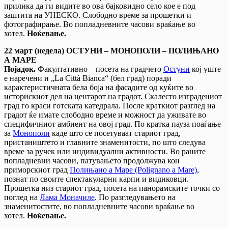
прилика да ги видите во ова бајковидно село кое е под
заштита на УНЕСКО. Слободно време за прошетки и
фотографирање. Во попладневните часови враќање во
хотел.
Ноќевање.
22 март (недела) ОСТУНИ – МОНОПОЛИ – ПОЛИЊАНО
А МАРЕ
Појадок.
Факултативно – посета на градчето
Остуни
кој уште
е наречени и „La Città Bianca“ (бел град) поради
карактеристичната бела боја на фасадите од куќите во
историскиот дел на центарот на градот. Скалесто изградениот
град го краси готската катедрала. После краткиот разглед на
градот ќе имате слободно време и можност да уживате во
специфичниот амбиент на овој град. По кратка пауза поаѓање
за
Монополи
каде што се посетуваат стариот град,
пристаништето и главните знаменитости, по што следува
време за ручек или индивидуални активности. Во раните
попладневни часови, патувањето продолжува кон
приморскиот град
Полињано а Маре (Polignano a Mare)
,
познат по своите спектакуларни карпи и видиковци.
Прошетка низ стариот град, посета на панорамските точки со
поглед на
Лама Моначиле
. По разгледувањето на
знаменитостите, во попладневните часови враќање во
хотел.
Ноќевање.