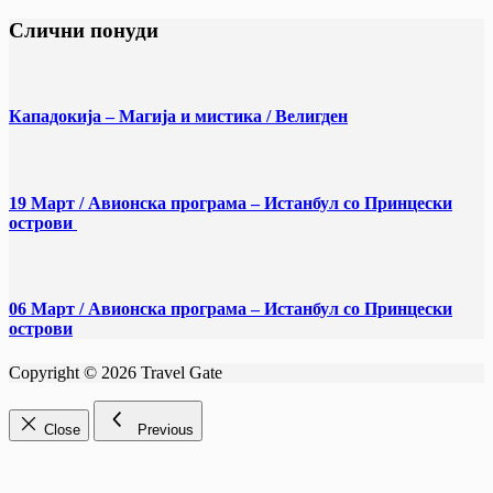
Слични понуди
Кападокија – Магија и мистика / Велигден
19 Март / Aвионска програма – Истанбул со Принцески
острови
06 Март / Aвионска програма – Истанбул со Принцески
острови
Copyright © 2026 Travel Gate
Close
Previous