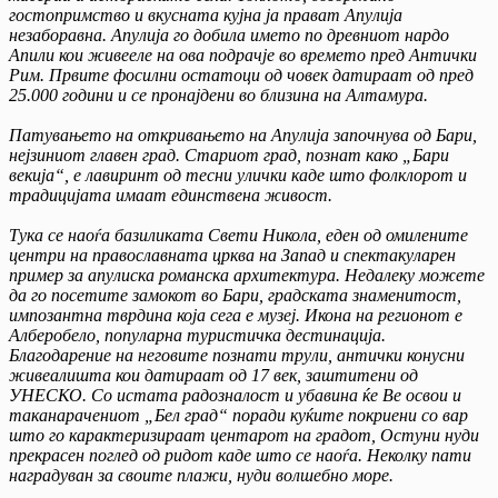
гостопримство и вкусната кујна ja прават Апулија
незаборавна. Апулија го добила името по древниот нардо
Апили кои живееле на ова подрачје во времето пред Антички
Рим. Првите фосилни остатоци од човек датираат од пред
25.000 години и се пронајдени во близина на Алтамура.
Патувањето на откривањето на Апулија започнува од Бари,
нејзиниот главен град. Стариот град, познат како „Бари
векија“, е лавиринт од тесни улички каде што фолклорот и
традицијата имаат единствена живост.
Тука се наоѓа базиликата Свети Никола, еден од омилените
центри на православната црква на Запад и спектакуларен
пример за апулиска романска архитектура. Недалеку можете
да го посетите замокот во Бари, градската знаменитост,
импозантна тврдина која сега е музеј. Икона на регионот е
Алберобело, популарна туристичка дестинација.
Благодарение на неговите познати трули, антички конусни
живеалишта кои датираат од 17 век, заштитени од
УНЕСКО. Со истата радозналост и убавина ќе Ве освои и
таканарачениот „Бел град“ поради куќите покриени со вар
што го карактеризираат центарот на градот, Остуни нуди
прекрасен поглед од ридот каде што се наоѓа. Неколку пати
наградуван за своите плажи, нуди волшебно море.