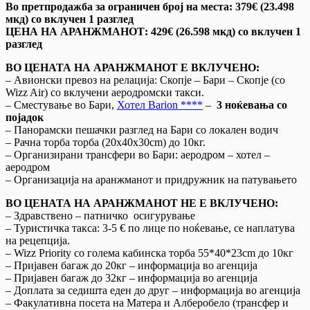
Во претпродажба за ограничен број на места: 379€ (23.498
мкд) со вклучен 1 разглед
ЦЕНА НА АРАНЖМАНОТ: 429€ (26.598 мкд) со вклучен 1
разглед
ВО ЦЕНАТА НА АРАНЖМАНОТ Е ВКЛУЧЕНО:
– Авионски превоз на релација: Скопје – Бари – Скопје (со
Wizz Air) со вклучени аеродромски такси.
– Сместување во Бари,
Хотел Barion ****
–
3 ноќевања со
појадок
– Панорамски пешачки разглед на Бари со локален водич
– Рачна торба торба (20x40x30cm) до 10кг.
– Oрганизирани трансфери во Бари: аеродром – хотел –
аеродром
– Организација на аранжманот и придружник на патувањето
ВО ЦЕНАТА НА АРАНЖМАНОТ НЕ Е ВКЛУЧЕНО:
– Здравствено – патничко осигурување
– Туристичка такса: 3-5 € по лице по ноќевање, се наплатува
на рецепција.
– Wizz Priority со голема кабинска торба 55*40*23cm до 10кг
– Пријавен багаж до 20кг – информација во агенција
– Пријавен багаж до 32кг – информација во агенција
– Доплата за седишта еден до друг – информација во агенција
– Факулативна посета на Матера и Алберобело (трансфер и