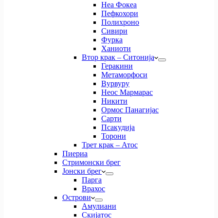
Неа Фокеа
Пефкохори
Полихроно
Сивири
Фурка
Ханиоти
Втор крак – Ситонија
Геракини
Метаморфоси
Вурвуру
Неос Мармарас
Никити
Ормос Панагијас
Сарти
Псакудија
Торони
Трет крак – Атос
Пиериа
Стримонски брег
Јонски брег
Парга
Врахос
Острови
Амулиани
Скијатос