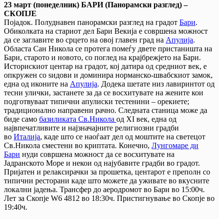
23 март (понеделник) БАРИ (Панорамски разглед) –
СКОПЈЕ
Појадок. Полуднавен панорамски разглед на градот
Бари
.
Обиколката на стариот дел Бари Векија е совршена можност
да се заглавите во срцето на овој главен град на
Апулија
.
Областа Сан Никола се протега помеѓу двете пристаништа на
Бари, старото и новото, со поглед на крајбрежјето на Бари.
Историскиот центар на градот, кој датира од средниот век, е
опкружен со ѕидови и доминира норманско-швабскиот замок,
една од иконите на
Апулија
. Додека шетате низ лавиринтот од
тесни улички, застанете за да се восхитувате на жените кои
подготвуваат типични апулиски тестенини – орекиете;
традиционално направени рачно. Следната станица може да
биде само
базиликата Св.Никола
од XI век, една од
највпечатливите и најзначајните религиозни градби
во
Италија
, каде што се наоѓаат дел од моштите на светецот
Св.Никола сместени во криптата. Конечно,
Лунгомаре ди
Бари
нуди совршена можност да се восхитувате на
Јадранското Море и некои од најубавите градби во градот.
Пријатен и релаксирачки за прошетка, центарот е преполн со
типични ресторани каде што можете да уживате во вкусните
локални јадења. Трансфер до аеродромот во Бари во 15:00ч.
Лет за Скопје W6 4812 во 18:30ч. Пристигнување во Скопје во
19:40ч.