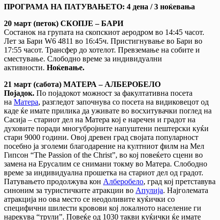
ПРОГРАМА НА ПАТУВАЊЕТО: 4 дена / 3 ноќевања
20 март (петок) СКОПЈЕ – БАРИ
Состанок на групата на скопскиот аеродром во 14:45 часот.
Лет за Бари W6 4811 во 16:45ч. Пристигнување во Бари во
17:55 часот. Трансфер до хотелот. Превземање на собите и
сместување. Слободно време за индивидуални
активности.
Ноќевање.
21 март (сабота) МАТЕРА – АЛБЕРОБЕЛО
Појадок.
По појадокот можност за факултативна посета
на
Матера
, разгледот започнува со посета на видиковецот од
каде ќе имате прилика да уживате во восхитувачки поглед на
Сасија – стариот дел на Матера кој е наречен и градот на
духовите поради многубројните напуштени пештерски куќи
стари 9000 години. Овој древен град својата популарност
посебно ја зголеми благодарение на култниот филм на Мел
Гипсон “The Passion of the Christ”, во кој повеќето сцени во
замена на Ерусалим се снимани токму во Матера. Слободно
време за индивидуална прошетка на стариот дел од градот.
Патувањето продолжува кон
Алберобело
, град кој претставува
синоним за туристичките атракции во
Апулија
. Најголемата
атракција но ова место се неодоливите куќички со
специфични шилести кровови кој локалното население ги
нарекува “трули”. Повеќе од 1030 такви куќички ќе имате