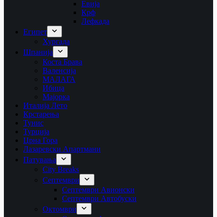
Евија
Крф
Лефкада
Египет
Хургада
Шпанија
Коста Брава
Валенсија
МАЛАГА
Ибица
Мајорка
Италија Лето
Крстарења
Тунис
Турција
Црна Гора
Лазаревски Апартмани
Патувања
City Breaks
Септември
Септември Авионски
Септември Автобуски
Октомври