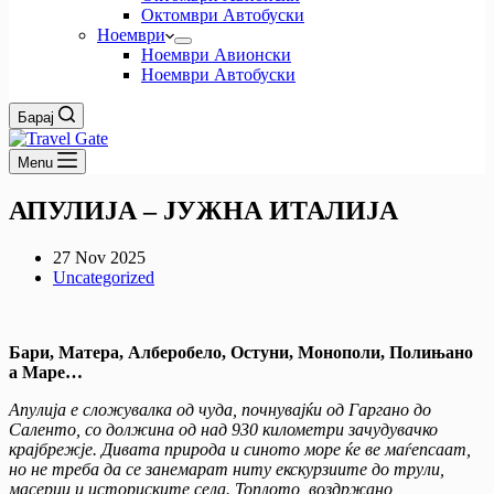
Октомври Автобуски
Ноември
Ноември Авионски
Ноември Автобуски
Барај
Menu
АПУЛИЈА – ЈУЖНА ИТАЛИЈА
27 Nov 2025
Uncategorized
Бари, Матера, Алберобело, Остуни, Монополи, Полињано
а Маре…
Апулија е сложувалка од чуда, почнувајќи од Гаргано до
Саленто, со должина од над 930 километри зачудувачко
крајбрежје. Дивата природа и синото море ќе ве маѓепсаат,
но не треба да се занемарат ниту екскурзиите до трули,
масерии и историските села. Топлото, воздржано