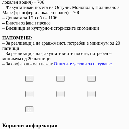
локален водич) – 70€
– Факултативан посета на Остуни, Монополи, Полињано а
Маре (трансфер и локален водич) – 70€
– Доплата за 1/1 соба – 110€
– Билети за јавен превоз
– Влезници за културно-историските споменици
НАПОМЕНИ:
– За реализација на аранжманот, потребен е минимум од 20
патници
– За реализација на факултативните посети, потребен е
минимум од 20 патници
– За овој аранжман важат
Општите услови за патување
Корисни информации