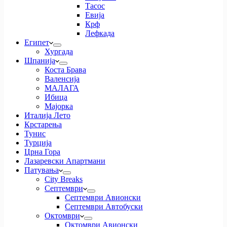
Тасос
Евија
Крф
Лефкада
Египет
Хургада
Шпанија
Коста Брава
Валенсија
МАЛАГА
Ибица
Мајорка
Италија Лето
Крстарења
Тунис
Турција
Црна Гора
Лазаревски Апартмани
Патувања
City Breaks
Септември
Септември Авионски
Септември Автобуски
Октомври
Октомври Авионски