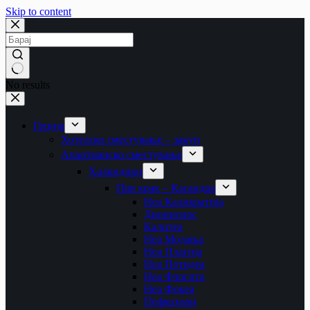
Skip to content
No results
Грција
Хотелско сместување – закуп
Апартманско сместување
Халкидики
Прв крак – Касандра
Неа Каликратија
Дионисиос
Калитеа
Неа Модања
Неа Плагија
Неа Потидеа
Неа Флогита
Неа Фокеа
Пефкохори