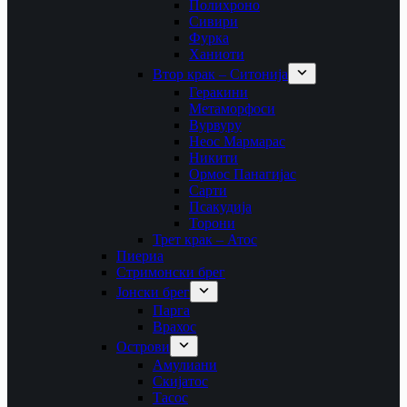
Полихроно
Сивири
Фурка
Ханиоти
Втор крак – Ситонија
Геракини
Метаморфоси
Вурвуру
Неос Мармарас
Никити
Ормос Панагијас
Сарти
Псакудија
Торони
Трет крак – Атос
Пиериа
Стримонски брег
Јонски брег
Парга
Врахос
Острови
Амулиани
Скијатос
Тасос