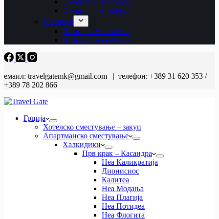
Октомври Авионски
Октомври Автобуски
Ноември
Ноември Авионски
Ноември Автобуски
емаил: travelgatemk@gmail.com | телефон: +389 31 620 353 /
+389 78 202 866
Грција
Хотелско сместување – закуп
Апартманско сместување
Халкидики
Прв крак – Касандра
Неа Каликратија
Дионисиос
Калитеа
Неа Модања
Неа Плагија
Неа Потидеа
Неа Флогита