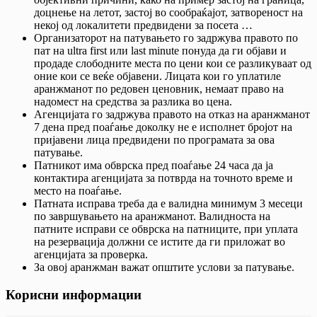
доцнење на летот, застој во сообраќајот, затвореност на
некој од локалитети предвидени за посета …
Организаторот на патувањето го задржува правото по
пат на ultra first или last minute понуда да ги објави и
продаде слободните места по цени кои се разликуваат од
оние кои се веќе објавени. Лицата кои го уплатиле
аранжманот по редовен ценовник, немаат право на
надомест на средства за разлика во цена.
Агенцијата го задржува правото на отказ на аранжманот
7 дена пред поаѓање доколку не е исполнет бројот на
пријавени лица предвидени по програмата за ова
патување.
Патникот има обврска пред поаѓање 24 часа да ја
контактира агенцијата за потврда на точното време и
место на поаѓање.
Патната исправа треба да е валидна минимум 3 месеци
по завршувањето на аранжманот. Валидноста на
патните исправи се обврска на патниците, при уплата
на резервација должни се истите да ги приложат во
агенцијата за проверка.
За овој аранжман важат општите услови за патување.
Корисни информации