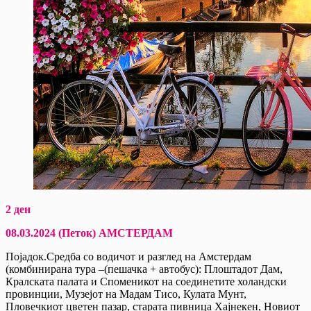
2 ден
08.03.2024 (Петок) АМСТЕРДАМ
Појадок.Средба со водичот и разглед на Амстердам
(комбинирана тура –(пешачка + автобус): Плоштадот Дам,
Кралската палата и Споменикот на соединетите холандски
провинции, Музејот на Мадам Тисо, Кулата Мунт,
Пловечкиот цветен пазар, старата пивница Хајнекен, Новиот