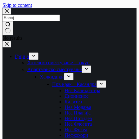
Skip to content
No results
Грција
Хотелско сместување – закуп
Апартманско сместување
Халкидики
Прв крак – Касандра
Неа Каликратија
Дионисиос
Калитеа
Неа Модања
Неа Плагија
Неа Потидеа
Неа Флогита
Неа Фокеа
Пефкохори