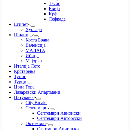
Тасос
Евија
Крф
Лефкада
Египет
Хургада
Шпанија
Коста Брава
Валенсија
МАЛАГА
Ибица
Мајорка
Италија Лето
Крстарења
Тунис
Турција
Црна Гора
Лазаревски Апартмани
Патувања
City Breaks
Септември
Септември Авионски
Септември Автобуски
Октомври
Октомври Авионски