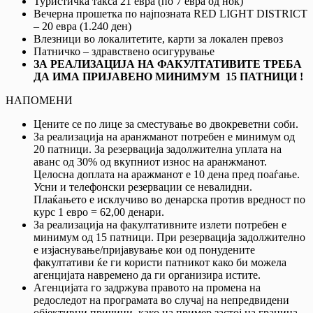
Туристичка такса 21 евра (по 7 евра од ноќ)
Вечерна прошетка по најпозната RED LIGHT DISTRICT
– 20 евра (1.240 ден)
Влезници во локалитетите, карти за локален превоз
Патничко – здравствено осигурување
ЗА РЕАЛИЗАЦИЈА НА ФАКУЛТАТИВИТЕ ТРЕБА
ДА ИМА ПРИЈАВЕНО МИНИМУМ
15
ПАТНИЦИ !
НАПОМЕНИ
Цените се по лице за сместување во двокреветни соби.
За реализација на аранжманот потребен е минимум од
20 патници. За резервација задолжителна уплата на
аванс од 30% од вкупниот износ на аранжманот.
Целосна доплата на аражманот е 10 дена пред поаѓање.
Усни и телефонски резервации се невалидни.
Плаќањето е исклучиво во денарска против вредност по
курс 1 евро = 62,00 денари.
За реализација на факултативните излети потребен е
минимум од 15 патници. При резервација задолжително
е изјаснување/пријавување кои од понудените
факултативи ќе ги користи патникот како би можела
агенцијата навремено да ги организира истите.
Агенцијата го задржува правото на промена на
редоследот на програмата во случај на непредвидени
објективни причини, како на пример застој на граница,