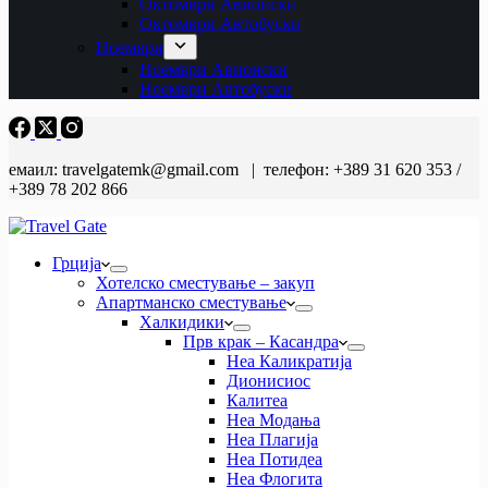
Октомври Авионски
Октомври Автобуски
Ноември
Ноември Авионски
Ноември Автобуски
емаил: travelgatemk@gmail.com | телефон: +389 31 620 353 /
+389 78 202 866
Грција
Хотелско сместување – закуп
Апартманско сместување
Халкидики
Прв крак – Касандра
Неа Каликратија
Дионисиос
Калитеа
Неа Модања
Неа Плагија
Неа Потидеа
Неа Флогита