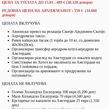
ЦЕНА ЗА УПЛАТА ДО 15.01
:
489
€
(30.320
денари)
РЕДОВНА ЦЕНА НА АРАНЖМАНОТ : 559
€ (34.660
денари)
ЦЕНАТА ВКЛУЧУВА
Авионски превоз на релација Скопје-Ајндховен-Скопје;
Аеродромски такси;
Рачен кабински багаж (1 торба до 10 кг. со димензии
40х30х20см);
Организиран трансфер аеродром-хотел-аеродром во
Амстердам;
Организиран разглед на Амстердам со локален водич;
Сместување во Хотел во околината на Амстердам на
база 3 ноќевања со појадок;
Организација на аранжманот и придружник на
патувањето.
ЦЕНАТА НЕ ВКЛУЧУВА
Голема Холандска Екскурзија 100 евра (6.200 ден)
Мала Холандска Екскурзија 70 евра (4.340 ден)
Крстарење по каналите на Амстердам 25 евра (1.550
ден)