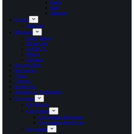
Евија
Крф
Лефкада
Египет
Хургада
Шпанија
Коста Брава
Валенсија
МАЛАГА
Ибица
Мајорка
Италија Лето
Крстарења
Тунис
Турција
Црна Гора
Лазаревски Апартмани
Патувања
City Breaks
Септември
Септември Авионски
Септември Автобуски
Октомври