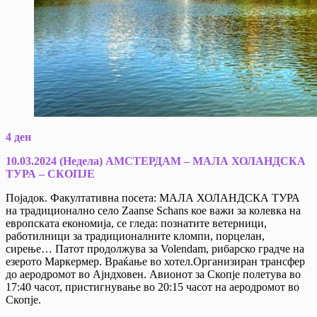
4 ден
10.03.2024 (Недела) АМСТЕРДАМ – МАЛА ХОЛАНДСКА
ТУРА – СКОПЈЕ
Појадок. Факултативна посета: МАЛА ХОЛАНДСКА ТУРА
на традиционално село Zaanse Schans кое важи за колевка на
европската економија, се гледа: познатите ветерници,
работилници за традиционалните кломпи, порцелан,
сирење… Патот продолжува за Volendam, рибарско градче на
езерото Маркермер. Враќање во хотел.Организиран трансфер
до аеродромот во Ајндховен. Авионот за Скопје полетува во
17:40 часот, пристигнување во 20:15 часот на аеродромот во
Скопје.