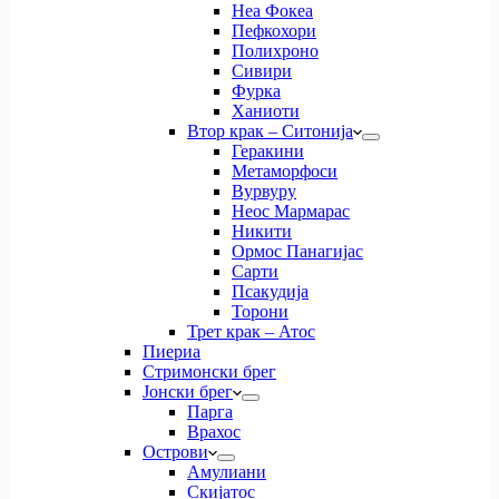
Неа Фокеа
Пефкохори
Полихроно
Сивири
Фурка
Ханиоти
Втор крак – Ситонија
Геракини
Метаморфоси
Вурвуру
Неос Мармарас
Никити
Ормос Панагијас
Сарти
Псакудија
Торони
Трет крак – Атос
Пиериа
Стримонски брег
Јонски брег
Парга
Врахос
Острови
Амулиани
Скијатос