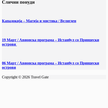
Слични понуди
Кападокија – Магија и мистика / Велигден
19 Март / Aвионска програма – Истанбул со Принцески
острови
06 Март / Aвионска програма – Истанбул со Принцески
острови
Copyright © 2026 Travel Gate