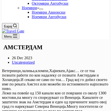
Октомври Автобуски
Ноември
Ноември Авионски
Ноември Автобуски
Барај
Menu
АМСТЕРДАМ
26 Dec 2023
Uncategorized
Ветерници,лалиња,кломпи,Хајнекен,Ајакс… се се тоа
познати работи по кои надалеку се познати Амстердам и
Холандија.И секако не само по тоа… Град кој го добил своето
име по реката Амстел или можеби по истоименото најпознато
пиво.
Лежи на повеќе од 150 канали кои се поврзани со околу 1300
мостови,па многу го споредуваат со Венеција. Каналите се
заштитен знак на Амстердам и еден од причините зошто овој
град го нарекуваат Северна Венеција.Многу посетители се
зачудени од количината на вода во самиот град.