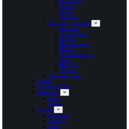
Полихроно
Сивири
Фурка
Ханиоти
Втор крак – Ситонија
Геракини
Метаморфоси
Вурвуру
Неос Мармарас
Никити
Ормос Панагијас
Сарти
Псакудија
Торони
Трет крак – Атос
Пиериа
Стримонски брег
Јонски брег
Парга
Врахос
Острови
Амулиани
Скијатос
Тасос