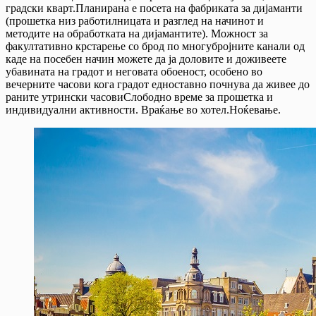
градски кварт.Планирана е посета на фабриката за дијаманти
(прошетка низ работилницата и разглед на начинот и
методите на обработката на дијамантите). Можност за
факултативно крстарење со брод по многубројните канали од
каде на посебен начин можете да ја доловите и доживеете
убавината на градот и неговата обоеност, особено во
вечерните часови кога градот едноставно почнува да живее до
раните утрински часовиСлободно време за прошетка и
индивидуални активности. Враќање во хотел.Ноќевање.