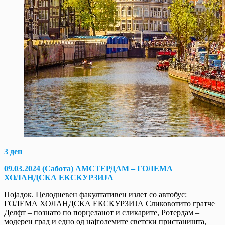
3 ден
09.03.2024 (Сабота) АМСТЕРДАМ – ГОЛЕМА
ХОЛАНДСКА ЕКСКУРЗИЈА
Појадок. Целодневен факултативен излет со автобус:
ГОЛЕМА ХОЛАНДСКА ЕКСКУРЗИЈА Сликовотито гратче
Делфт – познато по порцеланот и сликарите, Ротердам –
модерен град и едно од најголемите светски пристаништа,