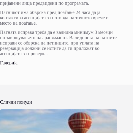
пријавени лица предвидени по програмата.
Патникот има обврска пред поаѓање 24 часа да ја
контактира агенцијата за потврда на точното време и
место на поаѓање.
Патната исправа треба да е валидна минимум 3 месеци
по завршувањето на аранжманот. Валидноста на патните
исправи се обврска на патниците, при уплата на
резервација должни се истите да ги приложат во
агенцијата за проверка.
Галерија
Слични понуди