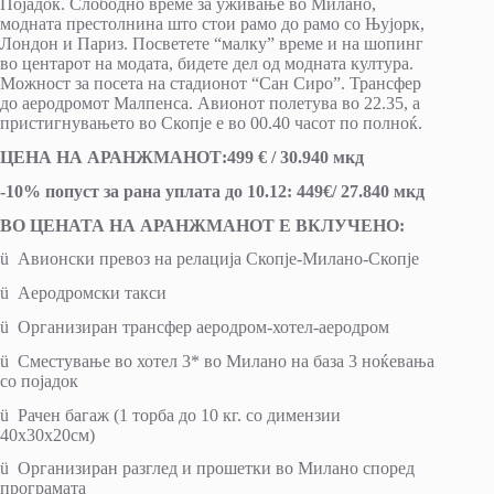
Појадок. Слободно време за уживање во Милано,
модната престолнина што стои рамо до рамо со Њујорк,
Лондон и Париз. Посветете “малку” време и на шопинг
во центарот на модата, бидете дел од модната култура.
Можност за посета на стадионот “Сан Сиро”. Трансфер
до аеродромот Малпенса. Авионот полетува во 22.35, а
пристигнувањето во Скопје е во 00.40 часот по полноќ.
ЦЕНА НА АРАНЖМАНОТ
:
4
9
9
€
/
30.940
мкд
-1
0
% попуст за ран
a
уплат
a
до 10.12:
449
€
/ 27.840 мкд
ВО ЦЕНАТА НА АРАНЖМАНОТ Е ВКЛУЧЕНО:
ü Авионски превоз на релација Скопје-Милано-Скопје
ü Аеродромски такси
ü Организиран трансфер аеродром-хотел-аеродром
ü Сместување во хотел 3* во Милано на база 3 ноќевања
со појадок
ü Рачен багаж (1 торба до 10 кг. со димензии
40х30х20см)
ü Организиран разглед и прошетки во Милано според
програмата