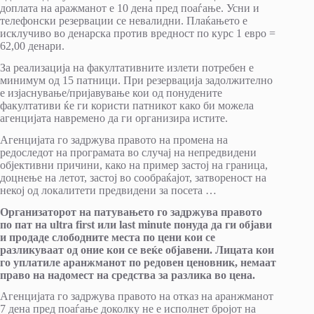
доплата на аражманот е 10 дена пред поаѓање. Усни и
телефонски резервации се невалидни. Плаќањето е
исклучиво во денарска против вредност по курс 1 евро =
62,00 денари.
За реализација на факултативните излети потребен е
минимум од 15 патници. При резервација задолжително
е изјаснување/пријавување кои од понудените
факултативи ќе ги користи патникот како би можела
агенцијата навремено да ги организира истите.
Агенцијата го задржува правото на промена на
редоследот на програмата во случај на непредвидени
објективни причини, како на пример застој на граница,
доцнење на летот, застој во сообраќајот, затвореност на
некој од локалитети предвидени за посета …
Организаторот на патувањето го задржува правото
по пат на ultra first или last minute понуда да ги објави
и продаде слободните места по цени кои се
разликуваат од оние кои се веќе објавени. Лицата кои
го уплатиле аранжманот по редовен ценовник, немаат
право на надомест на средства за разлика во цена.
Агенцијата го задржува правото на отказ на аранжманот
7 дена пред поаѓање доколку не е исполнет бројот на