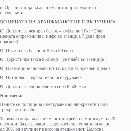
ü Организација на аранжманот и придружник на
патувањето
ВО ЦЕНАТА НА АРАНЖМАНОТ НЕ Е ВКЛУЧЕНО:
Ø Доплата за чекиран багаж – куфер до 10кг / 20кг
(цената е променлива, инфо во агенција 7 дена пред
поаѓање)
Ø Посета на Лугано и Комо 80 евра
Ø Туристичка такса 950 мкд (се плаќа во агенција )
Ø Влезници во локалитетите, карти за локален превоз
Ø Патничко – здравствено осигурување
Ø Доплата за еднокреветна соба 8.500 мкд
Напомена:
Цените се по лице за сместување во двокреветни или
трокреветни соби.
За реализација на аранжманот потребен е минимум од 20
патници. За резервација задолжителна уплата на аванс
од 30% од вкупниот износ на аранжманот. Целосна