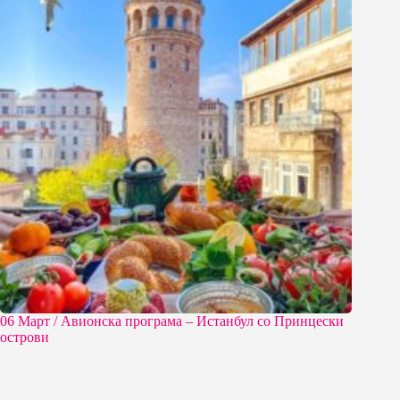
06 Март / Aвионска програма – Истанбул со Принцески
острови