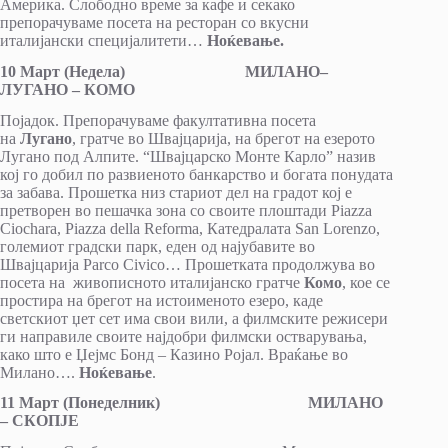
Америка. Слободно време за кафе и секако
препорачуваме посета на ресторан со вкусни
италијански специјалитети…
Ноќевање.
10 Март (Недела) МИЛАНО–
ЛУГАНО – КОМО
Појадок. Препорачуваме факултативна посета
на
Лугано
, гратче во Швајцарија, на брегот на езерото
Лугано под Алпите. “Швајцарско Монте Карло” назив
кој го добил по развиеното банкарство и богата понудата
за забава. Прошетка низ стариот дел на градот кој е
претворен во пешачка зона со своите плоштади Piazza
Ciochara, Piazza della Reforma, Катедралата San Lorenzo,
големиот градски парк, еден од најубавите во
Швајцарија Parco Civico… Прошетката продолжува во
посета на живописното италијанско гратче
Комо
, кое се
простира на брегот на истоименото езеро, каде
светскиот џет сет има свои вили, а филмските режисери
ги направиле своите најдобри филмски остварувања,
како што е Џејмс Бонд – Казино Ројал. Враќање во
Милано….
Ноќевање
.
11 Март (Понеделник) МИЛАНО
– СКОПЈЕ