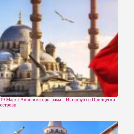
19 Март / Aвионска програма – Истанбул со Принцески
острови