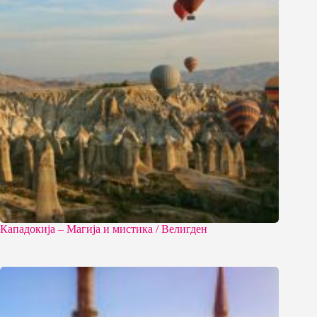
Кападокија – Магија и мистика / Велигден