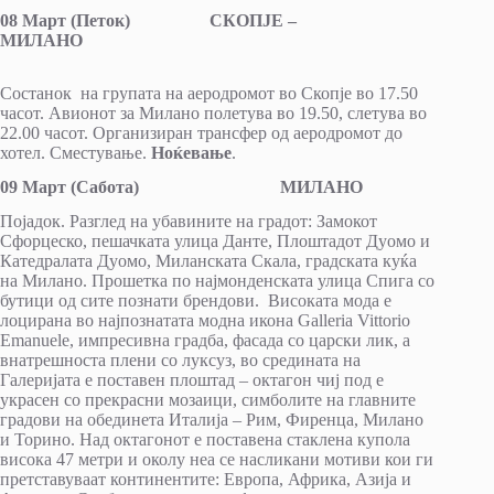
0
8
Март (Петок) СКОПЈЕ –
МИЛАНО
Состанок на групата на аеродромот во Скопје во 17.50
часот. Авионот за Милано полетува во 19.50, слетува во
22.00 часот. Организиран трансфер од аеродромот до
хотел. Сместување.
Ноќевање
.
09 Март (Сабота) МИЛАНО
Појадок. Разглед на убавините на градот: Замокот
Сфорцеско, пешачката улица Данте, Плоштадот Дуомо и
Катедралата Дуомо, Миланската Скала, градската куќа
на Милано. Прошетка по најмонденската улица Спига со
бутици од сите познати брендови. Високата мода е
лоцирана во најпознатата модна икона Galleria Vittorio
Emanuele, импресивна градба, фасада со царски лик, а
внатрешноста плени со луксуз, во средината на
Галеријата е поставен плоштад – октагон чиј под е
украсен со прекрасни мозаици, симболите на главните
градови на обединета Италија – Рим, Фиренца, Милано
и Торино. Над октагонот е поставена стаклена купола
висока 47 метри и околу неа се насликани мотиви кои ги
претставуваат континентите: Европа, Африка, Азија и