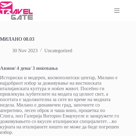
Skip
to
content
МИЛАНО 08.03
30 Nov 2023
Uncategorized
Авион/
4
дена/
3
ноќевања
Историски и модерен, космополитски центар, Милано е
најдобриот избор за доживување на вистинската
италијанската култура и ноќен живот. Посебно ги
привлекува љубителите на модата од целиот свет, а
посетата е задолжителна за сите во време на модната
недела. Милано е динамичен град, започнете со
аперитиво, лесен оброк и чаша вино, прошетка по
Спига, низ Галерија Виторио Емаунуеле и заокружете го
доживувањето со вкусен италијански специјалитет…во
кујната на италијаните ништо не може да биде погрешен
избор.