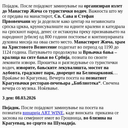
Појадок. После појадокот заминување на
организиран излет
до Манастир Жича со туристички водич
. Важноста што му
се предава на манастирот,
Св. Сава и Стефан
Првовенчани
му ја доделиле како центар на независната
српска црква, крунисувалиште на идните кралеви и катедрала
на српскиот народ, денес се истакнува преку признавањето на
народниот јубилеј од 800 години постоење и континуираната
духовна мисија на оваа свето место.
Манастирот Жича, храм
на Христовото Вознесение
подигнат во период од 1190 до
1124 година. Патувањето продолжува за
Врњачка бања –
кралица на сите бањи во Србија
, позната по своите
лековити извори. Прошетка и разгледување со туристички
водич,
изворите, бањските лекувалишта, мостот на
љубовта, градскиот парк, дворецот на Белимарковиќ
…
Враќање во Крагуевац. Вечерта посета на
познатиот
Крагуевачки ресторан-печењара „Библиотека“
. Свечена
вечера со музика. Ноќевање.
3 ден: 08.03.2026
Појадок.
После појадокот заминување на посета на
познатата
винарија ART WINE
, каде винската приказна се
заснова на семејниот имот во Грошница,
во близина на
Крагуевац, во срцето на Шумадија.