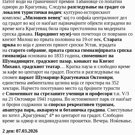
Патот води на граничниот премин Табановце со попатни
одмори до Крагуевац. Следува
разгледување на градот со
локален туристички водич
: културно-историскиот
комплекс
„Милошев венец
“ кој го опфаќа централниот дел
од градот во кој се наоѓаат најзначајните објекти изградени во
време кога Крагуевац била прва престолнина на модерната
српска држава.
Народниот музеј
-чии почетоци се поврзани со
кнезот Милош во првата половина на 19-от век,
Старата
црква
во која е донесен првиот српски Устав, зградата
на
старото собрание
,
првата српска гимназијпрвата српска
гимназијаа
основана во 1833 година,
споменикот на
Шумадинците
,
градскиот пазар
,
конакот на Кнезот
Михаил
,
градскиот театар
… Кратка пауза и слободно време
за кафе во центарот на градот. Посета и разгледување на
спомен
паркот
Шумарице-Крагуевачки Октомври
,
единствена амбиентална целина која се простира на 352
хектари. Најчесто посетувано место од бројните туристи
е
Споменикот на стреланите ученици и професори
т.н. V/3
на 21 Октомври 1941 година. Во истоимениот парк се наоѓаат
и бројни содржини за
спорско рекреативен туризам,
авантура парк, аквариум и ботаничка градина
. Сместување
во хотел „Крагујевац“ 4* во центарот на градот. Слободно
време за одмор и индивидуални прошетки. Вечера. Ноќевање.
2 ден: 07.03.2026