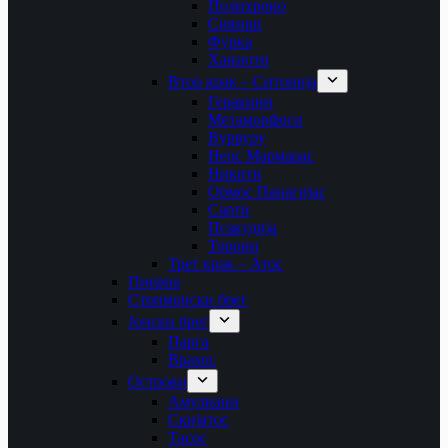
Полихроно
Сивири
Фурка
Ханиоти
Втор крак – Ситонија
Геракини
Метаморфоси
Вурвуру
Неос Мармарас
Никити
Ормос Панагијас
Сарти
Псакудија
Торони
Трет крак – Атос
Пиериа
Стримонски брег
Јонски брег
Парга
Врахос
Острови
Амулиани
Скијатос
Тасос