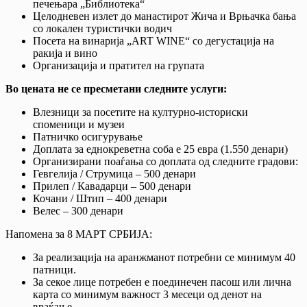
печењара „Библиотека“
Целодневен излет до манастирот Жича и Врњачка бања
со локален туристички водич
Посета на винарија „ART WINE“ со дегустација на
ракија и вино
Организација и пратител на групата
Во цената не се пресметани следните услуги:
Влезници за посетите на културно-историски
споменици и музеи
Патничко осигурување
Доплата за еднокреветна соба е 25 евра (1.550 денари)
Организирани поаѓања со доплата од следните градови:
Гевгелија / Струмица – 500 денари
Прилеп / Кавадарци – 500 денари
Кочани / Штип – 400 денари
Велес – 300 денари
Напомена за 8 МАРТ СРБИЈА:
За реализација на аранжманот потребни се минимум 40
патници.
За секое лице потребен е поединечен пасош или лична
карта со минимум важност 3 месеци од денот на
враќање.