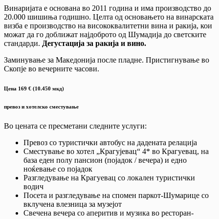
Винаријата е основана во 2011 година и има производство до
20.000 шишиња годишно. Целта од основањето на винарската
визба е производство на висококвалитетни вина и ракија, кои
можат да го доближат најдоброто од Шумадија до светските
стандарди.
Дегустација за ракија и вино.
Заминување за Македонија после пладне. Пристигнување во
Скопје во вечерните часови.
Цена 169 € (10.450 мкд)
превоз и хотелско сместување
Во цената се пресметани следните услуги:
Превоз со туристички автобус на дадената релација
Сместување во хотел „Крагујевац“ 4* во Крагуевац, на
база еден полу пансион (појадок / вечера) и едно
ноќевање со појадок
Разгледување на Крагуевац со локален туристички
водич
Посета и разгледување на спомен паркот-Шумарице со
вклучена влезница за музејот
Свечена вечера со аперитив и музика во ресторан-