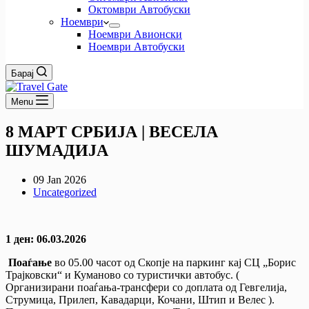
Октомври Автобуски
Ноември
Ноември Авионски
Ноември Автобуски
Барај
Menu
8 МАРТ СРБИЈА | ВЕСЕЛА
ШУМАДИЈА
09 Jan 2026
Uncategorized
1 ден: 06.03.2026
Поаѓање
во 05.00 часот од Скопје на паркинг кај СЦ „Борис
Трајковски“ и Куманово со туристички автобус. (
Организирани поаѓања-трансфери со доплата од Гевгелија,
Струмица, Прилеп, Кавадарци, Кочани, Штип и Велес ).