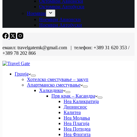
Октомври Авионски
Октомври Автобуски
Ноември
Ноември Авионски
Ноември Автобуски
емаил: travelgatemk@gmail.com | телефон: +389 31 620 353 /
+389 78 202 866
Грција
Хотелско сместување – закуп
Апартманско сместување
Халкидики
Прв крак – Касандра
Неа Каликратија
Дионисиос
Калитеа
Неа Модања
Неа Плагија
Неа Потидеа
Неа Флогита