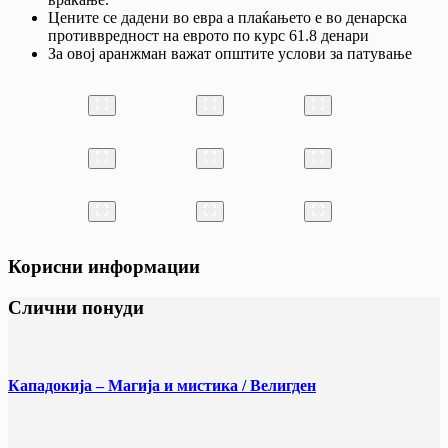
Цените се дадени во евра а плаќањето е во денарска
противвредност на еврото по курс 61.8 денари
За овој аранжман важат општите услови за патување
Корисни информации
Слични понуди
Кападокија – Магија и мистика / Велигден