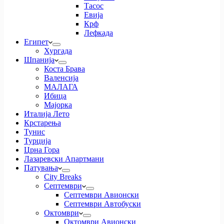
Тасос
Евија
Крф
Лефкада
Египет
Хургада
Шпанија
Коста Брава
Валенсија
МАЛАГА
Ибица
Мајорка
Италија Лето
Крстарења
Тунис
Турција
Црна Гора
Лазаревски Апартмани
Патувања
City Breaks
Септември
Септември Авионски
Септември Автобуски
Октомври
Октомври Авионски