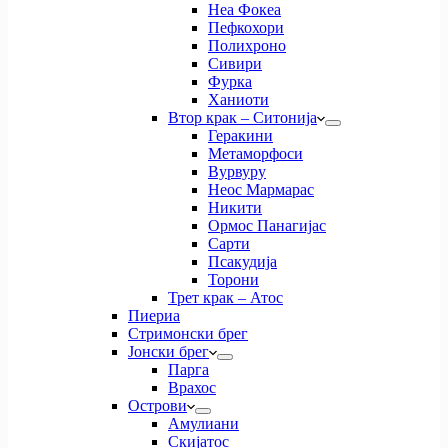
Неа Фокеа
Пефкохори
Полихроно
Сивири
Фурка
Ханиоти
Втор крак – Ситонија
Геракини
Метаморфоси
Вурвуру
Неос Мармарас
Никити
Ормос Панагијас
Сарти
Псакудија
Торони
Трет крак – Атос
Пиериа
Стримонски брег
Јонски брег
Парга
Врахос
Острови
Амулиани
Скијатос