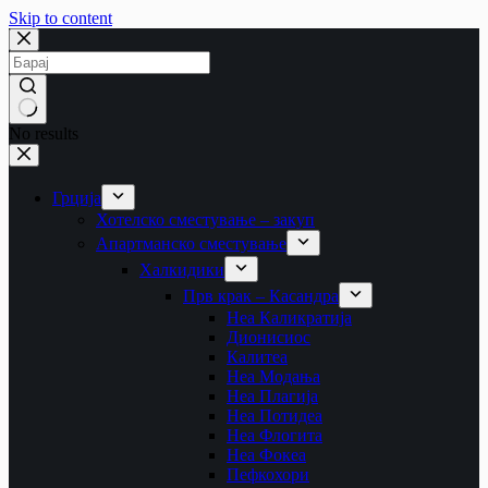
Skip to content
No results
Грција
Хотелско сместување – закуп
Апартманско сместување
Халкидики
Прв крак – Касандра
Неа Каликратија
Дионисиос
Калитеа
Неа Модања
Неа Плагија
Неа Потидеа
Неа Флогита
Неа Фокеа
Пефкохори