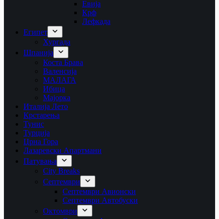
Евија
Крф
Лефкада
Египет
Хургада
Шпанија
Коста Брава
Валенсија
МАЛАГА
Ибица
Мајорка
Италија Лето
Крстарења
Тунис
Турција
Црна Гора
Лазаревски Апартмани
Патувања
City Breaks
Септември
Септември Авионски
Септември Автобуски
Октомври