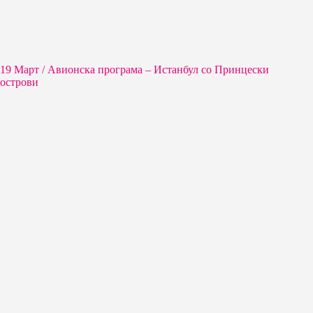
19 Март / Aвионска програма – Истанбул со Принцески
острови