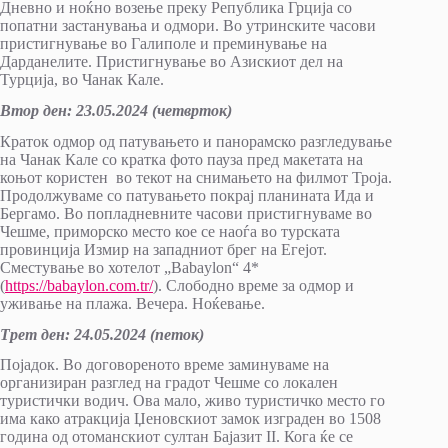
Дневно и ноќно возење преку Република Грција со
попатни застанувања и одмори. Во утринските часови
пристигнување во Галиполе и преминување на
Дарданелите. Пристигнување во Азискиот дел на
Турција, во Чанак Кале.
Втор ден
:
23.
0
5.2024 (четврток)
Краток одмор од патувањето и панорамско разгледување
на Чанак Кале со кратка фото пауза пред макетата на
коњот користен во текот на снимањето на филмот Троја.
Продолжуваме со патувањето покрај планината Ида и
Бергамо. Во попладневните часови пристигнуваме во
Чешме, приморско место кое се наоѓа во турската
провинција Измир на западниот брег на Егејот.
Сместување во хотелот „Babaylon“ 4*
(
https://babaylon.com.tr
/
). Слободно време за одмор и
уживање на плажа. Вечера. Ноќевање.
Трет ден
:
2
4
.
0
5.2024 (петок)
Појадок. Во договореното време заминуваме на
организиран разглед на градот Чешме со локален
туристички водич. Ова мало, живо туристичко место го
има како атракција Џеновскиот замок изграден во 1508
година од отоманскиот султан Бајазит II. Кога ќе се