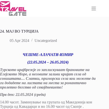
Skip
to
content
24. МАЈ ВО ТУРЦИЈА
05 Apr 2024
Uncategorized
ЧЕШМЕ-АЛАЧАТИ-ИЗМИР
(22.
0
5.20
2
4 – 26.
0
5.2024)
Турското крајбрежје го заплискуваат брановите на
Егејското Море, а неговите заливи кријат села од
соништата… Слатки, приморски села кои можете да
ги додадете на листата на места за романтично
пролетно бегство од секојдневието!
Прв ден
:
22.05.20
2
4 (среда)
14.00 часот. Заминување на групата од Македонија кон
Турција од Кавадарци и во 16.00 часот од Скопје .