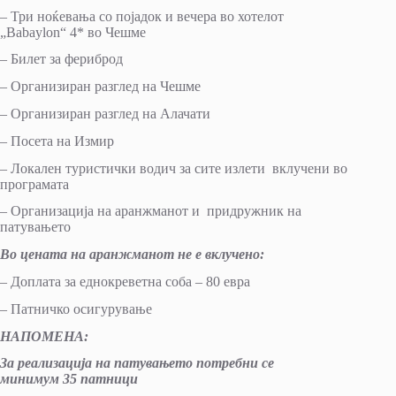
– Три ноќевања со појадок и вечера во хотелот
„Babaylon“ 4* во Чешме
– Билет за фериброд
– Организиран разглед на Чешме
– Организиран разглед на Алачати
– Посета на Измир
– Локален туристички водич за сите излети вклучени во
програмата
– Организација на аранжманот и придружник на
патувањето
Во цената на аранжманот не е вклучено
:
– Доплата за еднокреветна соба – 80 евра
– Патничко осигурување
НАПОМЕНА:
За реализација на патувањето потребни се
минимум
35
патници