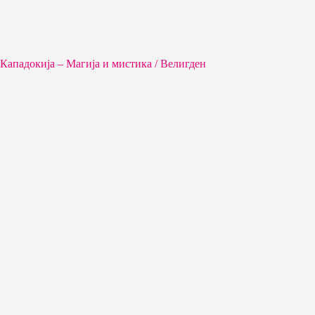
Кападокија – Магија и мистика / Велигден