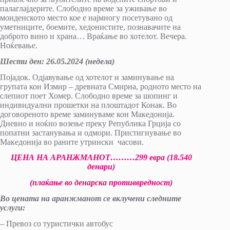
палаглајдерите. Слободно време за уживање во
монденското место кое е најмногу посетувано од
уметниците, боемите, хедонистите, познавачите на
доброто вино и храна… Враќање во хотелот. Вечера.
Ноќевање.
Шести ден
:
26.05.2024 (недела)
Појадок. Одјавување од хотелот и заминување на
групата кон Измир – древната Смирна, родното место на
слепиот поет Хомер. Слободно време за шопинг и
индивидуални прошетки на плоштадот Конак. Во
договореното време заминуваме кон Македонија.
Дневно и ноќно возење преку Република Грција со
попатни застанувања и одмори. Пристигнување во
Македонија во раните утрински часови.
ЦЕНА НА АРАНЖМАНОТ………299 евра (18.540
денари)
(плаќање во денарска противвредност)
Во цената на аранжманот се вклучени следните
услуги
:
– Превоз со туристички автобус