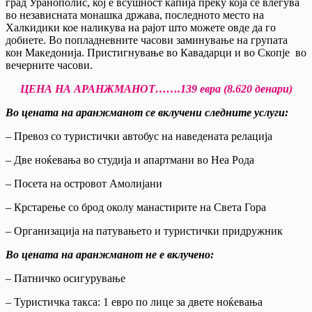
град Уранополис, кој е всушност капија преку која се влегува
во независната монашка држава, последното место на
Халкидики кое наликува на рајот што можете овде да го
добиете. Во попладневните часови заминување на групата
кон Македонија. Пристигнување во Кавадарци и во Скопје во
вечерните часови.
ЦЕНА НА АРАНЖМАНОТ…….139 евра (8.620 денари)
Во цената на аранжманот се вклучени следните услуги:
– Превоз со туристички автобус на наведената релација
– Две ноќевања во студија и апартмани во Неа Рода
– Посета на островот Амолијани
– Крстарење со брод околу манастирите на Света Гора
– Организација на патувањето и туристички придружник
Во цената на аранжманот не е вклучено
:
– Патничко осигурување
– Туристичка такса: 1 евро по лице за двете ноќевања