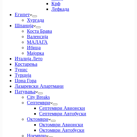
Крф
Лефкада
Египет
Хургада
Шпанија
Коста Брава
Валенсија
МАЛАГА
Ибица
Мајорка
Италија Лето
Крстарења
Тунис
Турција
Црна Гора
Лазаревски Апартмани
Патувања
City Breaks
Септември
Септември Авионски
Септември Автобуски
Октомври
Октомври Авионски
Октомври Автобуски
Ноември