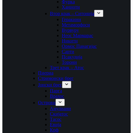
Фурка
Ханиоти
Втор крак – Ситонија
Геракини
Метаморфоси
Вурвуру
Неос Мармарас
Никити
Ормос Панагијас
Сарти
Псакудија
Торони
Трет крак – Атос
Пиериа
Стримонски брег
Јонски брег
Парга
Врахос
Острови
Амулиани
Скијатос
Тасос
Евија
Крф