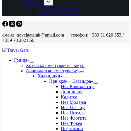
Ноември
Ноември Авионски
Ноември Автобуски
емаил: travelgatemk@gmail.com | телефон: +389 31 620 353 /
+389 78 202 866
Грција
Хотелско сместување – закуп
Апартманско сместување
Халкидики
Прв крак – Касандра
Неа Каликратија
Дионисиос
Калитеа
Неа Модања
Неа Плагија
Неа Потидеа
Неа Флогита
Неа Фокеа
Пефкохори