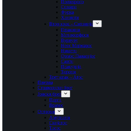
Полихроно
Сивири
Фурка
Ханиоти
Втор крак – Ситонија
Геракини
Метаморфоси
Вурвуру
Неос Мармарас
Никити
Ормос Панагијас
Сарти
Псакудија
Торони
Трет крак – Атос
Пиериа
Стримонски брег
Јонски брег
Парга
Врахос
Острови
Амулиани
Скијатос
Тасос