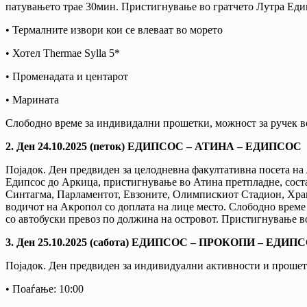
патувањето трае 30мин. Пристигнување во гратчето Лутра Едип
• Термалните извори кои се влеваат во морето
• Хотел Thermae Sylla 5*
• Променадата и центарот
• Марината
Слободно време за индивидални прошетки, можност за ручек во
2. Ден 24.10.2025 (петок) ЕДИПСОС – АТИНА – ЕДИПСОС
Појадок. Ден предвиден за целодневна факултативна посета на л
Едипсос до Аркица, пристигнување во Атина претпладне, состан
Синтагма, Парламентот, Евзоните, Олимпискиот Стадион, Храм
водичот на Акропол со доплата на лице место. Слободно време
со автобуски превоз по должина на островот. Пристигнување в
3. Ден 25.10.2025 (сабота) ЕДИПСОС – ПРОКОПИ – ЕДИ
Појадок. Ден предвиден за индивидуални активности и прошетк
• Поаѓање: 10:00