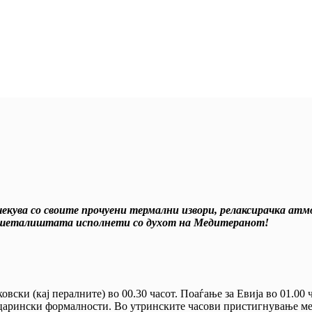
чекува со своите прочуени термални извори, релаксирачка ат
и шеталиштата исполнети со духот на Медитеранот!
ковски (кај пералните) во 00.30 часот. Поаѓање за Евија во 01.0
 царински формалности. Во утринските часови пристигнување мес