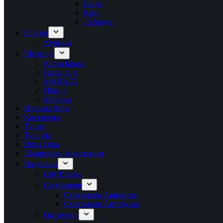
Евија
Крф
Лефкада
Египет
Хургада
Шпанија
Коста Брава
Валенсија
МАЛАГА
Ибица
Мајорка
Италија Лето
Крстарења
Тунис
Турција
Црна Гора
Лазаревски Апартмани
Патувања
City Breaks
Септември
Септември Авионски
Септември Автобуски
Октомври