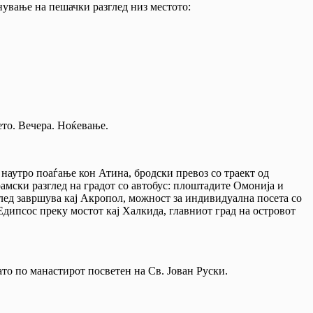
нување на пешачки разглед низ местото:
то. Вечера. Ноќевање.
 наутро поаѓање кон Атина, бродски превоз со траект од
амски разглед на градот со автобус: плоштадите Омонија и
ед завршува кај Акропол, можност за индивидуална посета со
дипсос преку мостот кај Халкида, главниот град на островот
то по манастирот посветен на Св. Јован Руски.