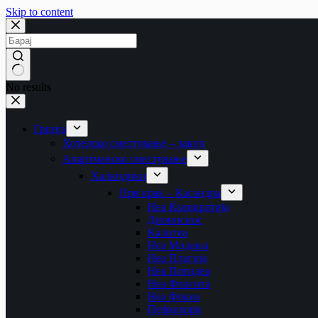
Skip to content
No results
Грција
Хотелско сместување – закуп
Апартманско сместување
Халкидики
Прв крак – Касандра
Неа Каликратија
Дионисиос
Калитеа
Неа Модања
Неа Плагија
Неа Потидеа
Неа Флогита
Неа Фокеа
Пефкохори