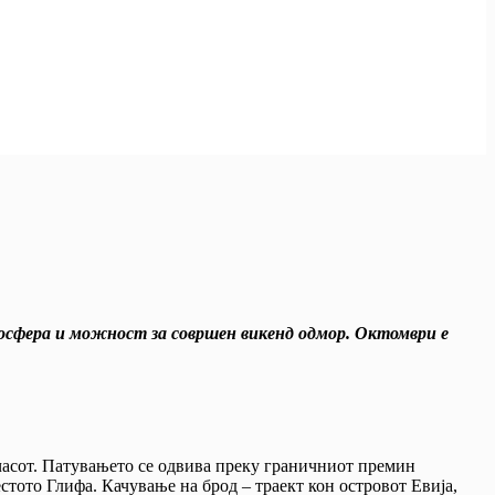
мосфера и можност за совршен викенд одмор. Октомври е
0 часот. Патувањето се одвива преку граничниот премин
тото Глифа. Качување на брод – траект кон островот Евија,