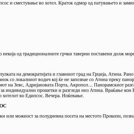
сос и сместување во хотел. Краток одмор од патувањето и зами
 некоја од традиционалните грчки таверни поставени долж море
улката на демократијата и главниот град на Грција, Атина. Рано
ок со локалниот водич кој ќе не запознае со Атина преку панор
от на Зевс, Адријановата Порта, Акропол… Панорамскиот разгл
 за индивидуални прошетки и разгледи низ Атина. Враќање кон Е
о хотелот во Едипсос. Вечера. Ноќевање.
ПСОС
и или можност за полудневна посета на местото Прокопи, позна