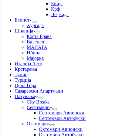
Евија
Крф
Лефкада
Египет
Хургада
Шпанија
Коста Брава
Валенсија
МАЛАГА
Ибица
Мајорка
Италија Лето
Крстарења
Тунис
Турција
Црна Гора
Лазаревски Апартмани
Патувања
City Breaks
Септември
Септември Авионски
Септември Автобуски
Октомври
Октомври Авионски
Октомври Автобуски