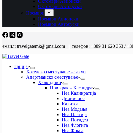
Октомври Авионски
Октомври Автобуски
Ноември
Ноември Авионски
Ноември Автобуски
емаил: travelgatemk@gmail.com | телефон: +389 31 620 353 / +3
Грција
Хотелско сместување – закуп
Апартманско сместување
Халкидики
Прв крак – Касандра
Неа Каликратија
Дионисиос
Калитеа
Неа Модања
Неа Плагија
Неа Потидеа
Неа Флогита
Неа Фокеа