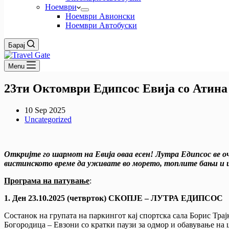
Ноември
Ноември Авионски
Ноември Автобуски
Барај
Menu
23ти Октомври Едипсос Евија со Атина
10 Sep 2025
Uncategorized
Откријте го шармот на Евија оваа есен! Лутра Едипсос ве о
вистинското време да уживате во морето, топлите бањи 
Програма на патување
:
1. Ден 23.10.2025 (четврток) СКОПЈЕ – ЛУТРА ЕДИПСОС
Состанок на групата на паркингот кај спортска сала Борис Трај
Богородица – Евзони со кратки паузи за одмор и обавување на