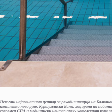
Некогаш најпознатиот центар за рехабилитација на Балканот,
комплетно ново руво. Куршумлиска Бања, лоцирана на падинит
современ СПА и медицински центар преку хотелскиот комплекс