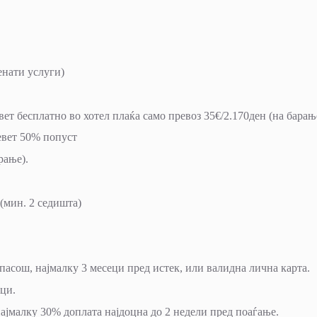
нати услуги)
вет бесплатно во хотел плаќа само превоз 35€/2.170ден (на барањ
ревет 50% попуст
арање).
 (мин. 2 седишта)
пасош, најмалку 3 месеци пред истек, или валидна лична карта.
ници.
 најмалку 30% доплата најдоцна до 2 недели пред поаѓање.