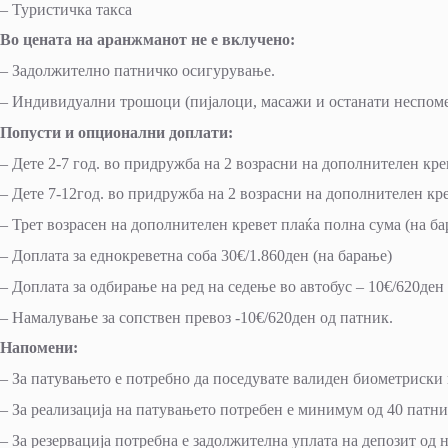
– Туристичка такса
Во цената на аранжманот не е вклучено:
– Задолжително патничко осигурување.
– Индивидуални трошоци (пијалоци, масажи и останати неспоме
Попусти и опционални доплати:
– Дете 2-7 год. во придружба на 2 возрасни на дополнителен кре
– Дете 7-12год. во придружба на 2 возрасни на дополнителен к
– Трет возрасен на дополнителен кревет плаќа полна сума (на б
– Доплата за еднокреветна соба 30€/1.860ден (на барање)
– Доплата за одбирање на ред на седење во автобус – 10€/620ден
– Намалување за сопствен превоз -10€/620ден од патник.
Напомени:
– За патувањето е потребно да поседувате валиден биометриски 
– За реализација на патувањето потребен е минимум од 40 пат
– За резервација потребна е задолжителна уплата на депозит од