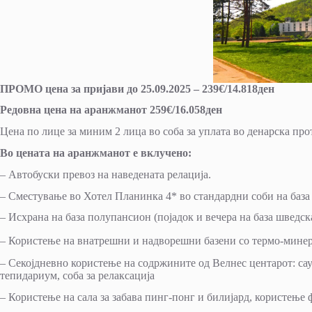
ПРОМО цена за пријави до 25.09.2025 – 239€/14.818ден
Редовна цена на аранжманот 259€/16.058ден
Цена по лице за миним 2 лица во соба за уплата во денарска пр
Во цената на аранжманот е вклучено:
– Автобуски превоз на наведената релација.
– Сместување во Хотел Планинка 4* во стандардни соби на баз
– Исхрана на база полупансион (појадок и вечера на база шведск
– Користење на внатрешни и надворешни базени со термо-минер
– Секојдневно користење на содржините од Велнес центарот: сау
тепидариум, соба за релаксација
– Користење на сала за забава пинг-понг и билијард, користење 