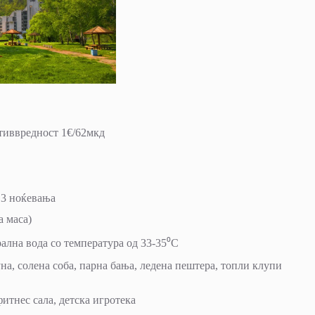
отиввредност 1€/62мкд
а 3 ноќевања
а маса)
ална вода со температура од 33-35⁰C
на, солена соба, парна бања, ледена пештера, топли клупи
фитнес сала, детска игротека