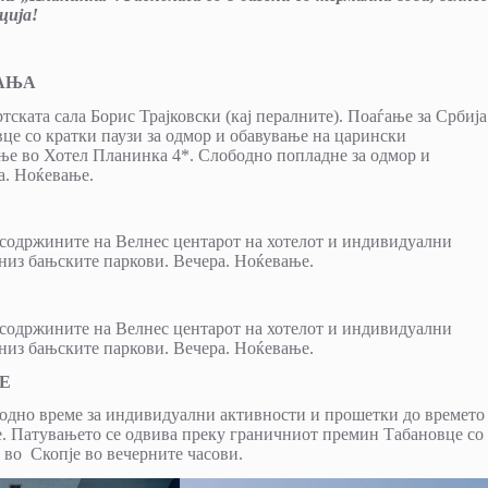
ција!
БАЊА
тската сала Борис Трајковски (кај пералните). Поаѓање за Србија
це со кратки паузи за одмор и обавување на царински
е во Хотел Планинка 4*. Слободно попладне за одмор и
а. Ноќевање.
а содржините на Велнес центарот на хотелот и индивидуални
низ бањските паркови. Вечера. Ноќевање.
а содржините на Велнес центарот на хотелот и индивидуални
низ бањските паркови. Вечера. Ноќевање.
ЈЕ
бодно време за индивидуални активности и прошетки до времето
е. Патувањето се одвива преку граничниот премин Табановце со
во Скопје во вечерните часови.