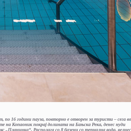
 по 16 години пауза, повторно е отворен за туристи – сега в
е на Копаоник покрај долината на Бањска Река, денес нуди
 „Планинка“. Располага со 8 базени со термална вода, велнес