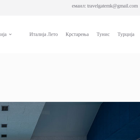
емаил: travelgatemk@gmail.com 
ија
Италија Лето
Крстарења
Тунис
Турција