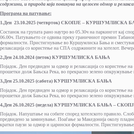
содржини, и природа која повикува на целосен одмор и релакса
Програма на патување:
1.Ден 23.10.2025 (четврток) СКОПЈЕ – КУРШУМЛИСКА 
Состанок на групата рано наутро во 05.30ч на паркингот кај спор
06.00ч. Патувањето се одвива преку граничниот премин Табанов
формалности. Пристигнување во Куршумлиска Бања и сместувањ
релаксација со користење на СПА содржините на хотелот. Вечер
2.Ден 24.10.2024 (петок) КУРШУМЛИСКА БАЊА
Појадок. Ден предвиден за одмор и релаксација со користење н
прошетки долж Бањска Река, во прекрасно зелено опкружување 
3.Ден 25.10.2025 (сабота) КУРШУМЛИСКА БАЊА
Појадок. Ден предвиден за одмор и релаксација со користење н
прошетки долж Бањска Река, во прекрасно зелено опкружување 
4.Ден 26.10.2025 (недела) КУРШУМЛИСКА БАЊА – СКОП
Појадок. Напуштање на собите според хотелското правило. Сло
предвидено за заминување. Поаѓање за Македонија околу пладн
кратки паузи за одмор и царински формалности. Пристигнување 