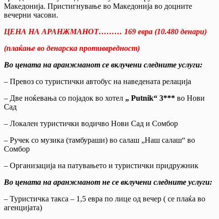
Македонија. Пристигнување во Македонија во доцните
вечерни часови.
ЦЕНА НА АРАНЖМАНОТ
………
169 евра (10
.48
0 денари)
(плаќање во денарска противвредност)
Во цената на аранжманот се вклучени следните услуги
:
– Превоз со туристички автобус на наведената релација
– Две ноќевања со појадок во хотел
„
Putnik
“
3***
во Нови
Сад
– Локален туристички водичво Нови Сад и Сомбор
– Ручек со музика (тамбураши) во салаш „Наш салаш“ во
Сомбор
– Организација на патувањето и туристички придружник
Во цената на аранжманот не се вклучени следните услуги
:
– Туристичка такса – 1,5 евра по лице од вечер ( се плаќа во
агенцијата)