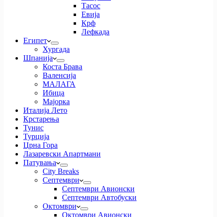
Тасос
Евија
Крф
Лефкада
Египет
Хургада
Шпанија
Коста Брава
Валенсија
МАЛАГА
Ибица
Мајорка
Италија Лето
Крстарења
Тунис
Турција
Црна Гора
Лазаревски Апартмани
Патувања
City Breaks
Септември
Септември Авионски
Септември Автобуски
Октомври
Октомври Авионски