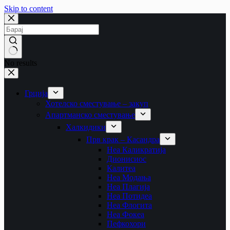
Skip to content
No results
Грција
Хотелско сместување – закуп
Апартманско сместување
Халкидики
Прв крак – Касандра
Неа Каликратија
Дионисиос
Калитеа
Неа Модања
Неа Плагија
Неа Потидеа
Неа Флогита
Неа Фокеа
Пефкохори