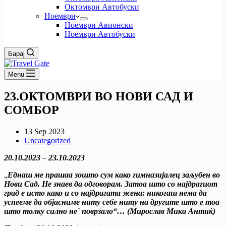
Октомври Автобуски
Ноември
Ноември Авионски
Ноември Автобуски
Барај
Menu
23.ОКТОМВРИ ВО НОВИ САД И
СОМБОР
13 Sep 2023
Uncategorized
20.10.2023 – 23.10.2023
„
Еднаш ме прашаа зошто сум како гимназијалец заљубен во
Нови Сад. Не знаев да одговорам. Затоа што со најдрагиот
град е исто како и со најдрагата жена: никогаш нема да
успееме да објасниме ниту себе ниту на другите што е тоа
што толку силно не` поврзало“… (Мирослав Мика Антиќ)