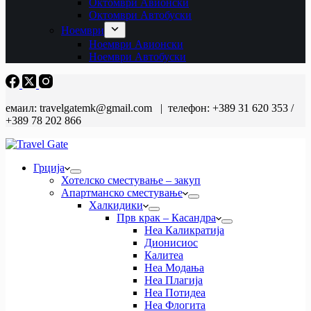
Октомври Авионски
Октомври Автобуски
Ноември
Ноември Авионски
Ноември Автобуски
емаил: travelgatemk@gmail.com | телефон: +389 31 620 353 /
+389 78 202 866
Грција
Хотелско сместување – закуп
Апартманско сместување
Халкидики
Прв крак – Касандра
Неа Каликратија
Дионисиос
Калитеа
Неа Модања
Неа Плагија
Неа Потидеа
Неа Флогита