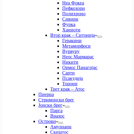
Неа Фокеа
Пефкохори
Полихроно
Сивири
Фурка
Ханиоти
Втор крак – Ситонија
Геракини
Метаморфоси
Вурвуру
Неос Мармарас
Никити
Ормос Панагијас
Сарти
Псакудија
Торони
Трет крак – Атос
Пиериа
Стримонски брег
Јонски брег
Парга
Врахос
Острови
Амулиани
Скијатос