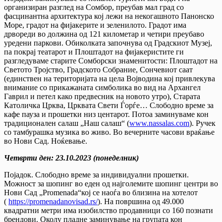
организиран разглед на Сомбор, преубав мал град со
фасцинантна архитектура кој лежи на некогашното Панонско
Море, градот на фијакерите и зеленилото. Градот има
дрвореди во должина од 121 километар и четири преубаво
уредени паркови. Обиколката започнува од Градскиот Музеј,
па покрај театарот и Плоштадот на фијакеристите ги
разгледуваме старите Сомборски знаменитости: Плоштадот на
Светото Тројство, Градското Собрание, Сончевиот саат
(единствен на територијата на цела Војводина кој привлекува
внимание со прикажаната симболика во вид на Архангел
Гаврил и петел како предвесник на новото утро), Старата
Католичка Црква, Црквата Свети Ѓорѓе… Слободно време за
кафе пауза и прошетки низ центарот. Потоа заминуваме кон
традиционален салаш „Наш салаш“ (
www.nassalas.com
). Ручек
со тамбурашка музика во живо. Во вечерните часови враќање
во Нови Сад. Ноќевање.
Четврти ден
:
2
3.
10
.202
3
(понеделник)
Појадок. Слободно време за индивидуални прошетки.
Можност за шопинг во еден од најголемите шопинг центри во
Нови Сад „Promenada“кој се наоѓа во близина на хотелот
(
https://promenadanovisad.rs/
). На површина од 49.000
квадратни метри има изобилство продавници со 160 познати
брендови. Околу пладне заминување на групата кон