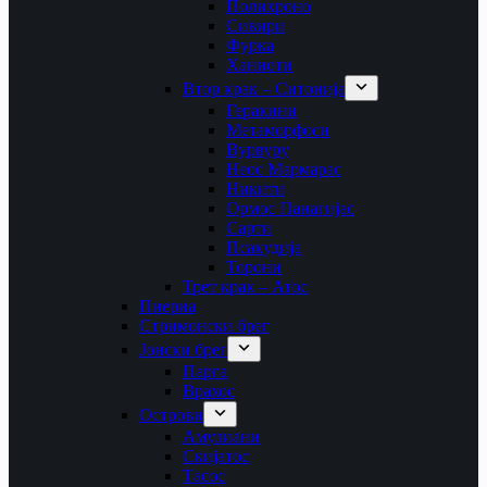
Полихроно
Сивири
Фурка
Ханиоти
Втор крак – Ситонија
Геракини
Метаморфоси
Вурвуру
Неос Мармарас
Никити
Ормос Панагијас
Сарти
Псакудија
Торони
Трет крак – Атос
Пиериа
Стримонски брег
Јонски брег
Парга
Врахос
Острови
Амулиани
Скијатос
Тасос