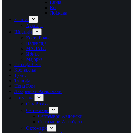
Евија
Крф
Лефкада
Египет
Хургада
Шпанија
Коста Брава
Валенсија
МАЛАГА
Ибица
Мајорка
Италија Лето
Крстарења
Тунис
Турција
Црна Гора
Лазаревски Апартмани
Патувања
City Breaks
Септември
Септември Авионски
Септември Автобуски
Октомври