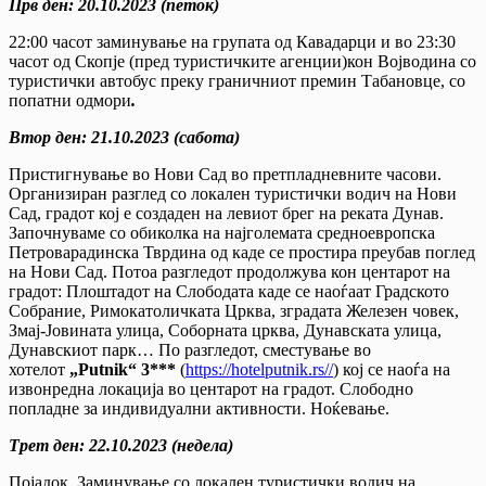
Прв ден
:
20.10.2023 (петок)
22:00 часот заминување на групата од Кавадарци и во 23:30
часот од Скопје (пред туристичките агенции)кон Војводина со
туристички автобус преку граничниот премин Табановце, со
попатни одмори
.
Втор ден
:
21.10.2023 (сабота)
Пристигнување во Нови Сад во претпладневните часови.
Организиран разглед со локален туристички водич на Нови
Сад, градот кој е создаден на левиот брег на реката Дунав.
Започнуваме со обиколка на најголемата средноевропска
Петроварадинска Тврдина од каде се простира преубав поглед
на Нови Сад. Потоа разгледот продолжува кон центарот на
градот: Плоштадот на Слободата каде се наоѓаат Градското
Собрание, Римокатоличката Црква, зградата Железен човек,
Змај-Јовината улица, Соборната црква, Дунавската улица,
Дунавскиот парк… По разгледот, сместување во
хотелот
„
Putnik
“
3
***
(
https://hotelputnik.rs//
) кој се наоѓа на
извонредна локација во центарот на градот. Слободно
попладне за индивидуални активности. Ноќевање.
Трет ден
:
2
2.
10
.202
3
(недела)
Појадок. Заминување со локален туристички водич на