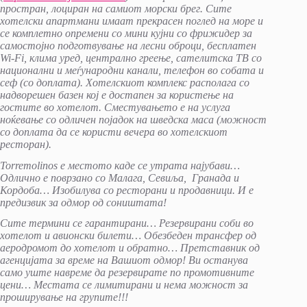
простран, лоциран на самиот морски брег. Сите
хотелски апартмани имаат прекрасен поглед на море и
се комплетно опремени со мини кујни со фрижидер за
самостојно подготвување на лесни оброци, бесплатен
Wi-Fi, клима уред, централно греење, сателитска ТВ со
национални и меѓународни канали, телефон во собата и
сеф (со доплата). Хотелскиот комплекс располага со
надворешен базен кој е достапен за користење на
гостите во хотелот. Сместувањето е на услуга
ноќевање со одличен појадок на шведска маса (можност
со доплата да се користи вечера во хотелскиот
ресторан).
Torremolinos е местото каде се утрата најубави…
Одлично е поврзано со Малага, Севиља, Гранада и
Кордоба… Изобилува со ресторани и продавници. И е
предизвик за одмор од соништата!
Сите термини се гарантирани… Резервирани соби во
хотелот и авионски билети… Обезбеден трансфер од
аеродромот до хотелот и обратно… Претставник од
агенцијата за време на Вашиот одмор! Ви останува
само уште навреме да резервирате по промотивните
цени… Местата се лимитирани и нема можност за
проширување на групите!!!