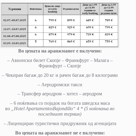
Во цената на аранжманот е вклучено
:
– Авионски билет Скопје – Франкфурт – Малага –
Франкфурт – Скопје
– Чекиран багаж до 20 кг и рачен багаж до 8 килограми
– Аеродромски такси
– Трансфер аеродром – хотел – аеродром
– 6 ноќевања со појадок на богата шведска маса
во
„
Hotel Apartamentos
Bajondillo
“ 4 * (5 ноќевања во
последниот термин)
– Лиценциран туристички придружник од агенцијата
Во цената на аранжманот не е вклучено
: