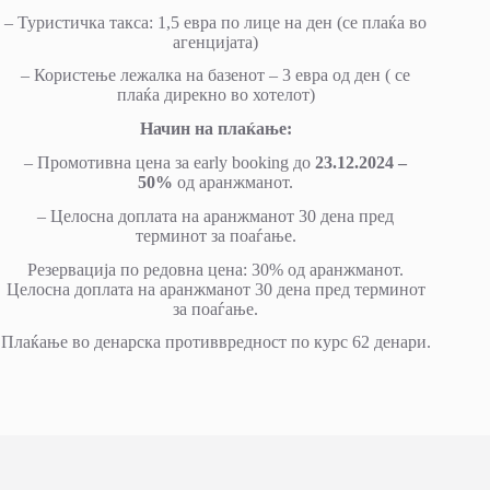
– Туристичка такса: 1,5 евра по лице на ден (се плаќа во
агенцијата)
– Користење лежалкa на базенот – 3 евра од ден ( се
плаќа дирекно во хотелот)
Начин на плаќање:
– Промотивна цена за early booking до
23.12.2024 –
50%
од аранжманот.
– Целосна доплата на аранжманот 30 дена пред
терминот за поаѓање.
Резервација по редовна цена: 30% од аранжманот.
Целосна доплата на аранжманот 30 дена пред терминот
за поаѓање.
Плаќање во денарска противвредност по курс 62 денари.