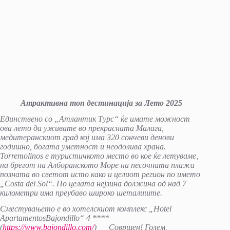
Атрактивна топ дестинација за Лето 2025
Единствено со „Атлантик Турс“ ќе имате можност
ова лето да уживате во прекрасната Малага,
медитеранскиот град кој има 320 сончеви денови
годишно, богата уметност и неодолива храна.
Torremolinos
e
туристичкото место во кое ќе летуваме,
на брегот на Алборанското Море на песочната плажа
позната во светот исто како и целиот регион по името
„
Costa del Sol
“. По целата нејзина должина од над 7
километри има преубаво широко шеталиште.
Сместувањето е во хотелскиот комплекс „
Hotel
Apartamentos
Bajondillo
“ 4 ****
(
https://www.bajondillo.com/
) Совршен! Голем,