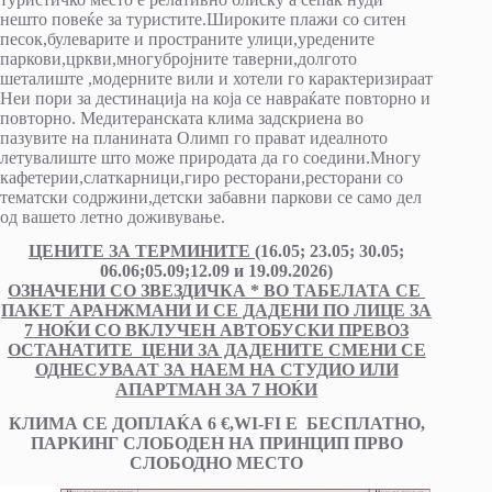
нешто повеќе за туристите.Широките плажи со ситен
песок,булеварите и пространите улици,уредените
паркови,цркви,многубројните таверни,долгото
шеталиште ,модерните вили и хотели го карактеризираат
Неи пори за дестинација на која се навраќате повторно и
повторно. Медитеранската клима задскриена во
пазувите на планината Олимп го прават идеалното
летувалиште што може природата да го соедини.Многу
кафетерии,слаткарници,гиро ресторани,ресторани со
тематски содржини,детски забавни паркови се само дел
од вашето летно доживување.
ЦЕНИТЕ ЗА ТЕРМИНИТЕ (
16.05; 23.05; 30.05;
06.06;05.09;12.09 и 19.09.2026)
ОЗНАЧЕНИ СО ЗВЕЗДИЧКА * ВО ТАБЕЛАТА СЕ
ПАКЕТ АРАНЖМАНИ И СЕ ДАДЕНИ ПО ЛИЦЕ ЗА
7 НОЌИ СО ВКЛУЧЕН АВТОБУСКИ ПРЕВОЗ
ОСТАНАТИТЕ ЦЕНИ ЗА ДАДЕНИТЕ СМЕНИ СЕ
ОДНЕСУВААТ ЗА НАЕМ НА СТУДИО ИЛИ
АПАРТМАН ЗА 7 НОЌИ
КЛИМА СЕ ДОПЛАЌА 6 €,WI-FI Е БЕСПЛАТНО,
ПАРКИНГ СЛОБОДЕН НА ПРИНЦИП ПРВО
СЛОБОДНО МЕСТО