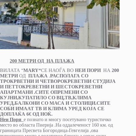
200 МЕТРИ ОД НА ПЛАЖА
ВИЛАТА “
MARY“
СЕ НАОЃА ВО
НЕИ ПОРИ
НА
200
МЕТРИ
ОД
ПЛАЖА
.
РАСПОЛАГА СО
ТРОКРВЕТНИ И ЧЕТВОРОКРЕВЕТНИ СТУДИЈА
И ПЕТТОКРЕВЕТНИ И ШЕСТОКРЕВЕТНИ
АПАРТМАНИ .СИТЕ ОПРЕМЕНИ СО
КУЈНИ,КУПАТИЛО СО ВЦ,ТВ,КЛИМА
УРЕД,БАЛКОНИ СО МАСА И СТОЛИЦИ.СИТЕ
СОБИ ИМААТ ТВ И КЛИМА УРЕД КОЈА СЕ
ДОПЛАЌА 6€ ОД НОЌ.
Неи Пори
е познато и многу посетувано туристичко
место во областа Пиерија .На оддалеченост 160 км. од
границата Пресвета Богородица-Гевгелија ,ова
туристичко место е релативно блиску а сепак нуди