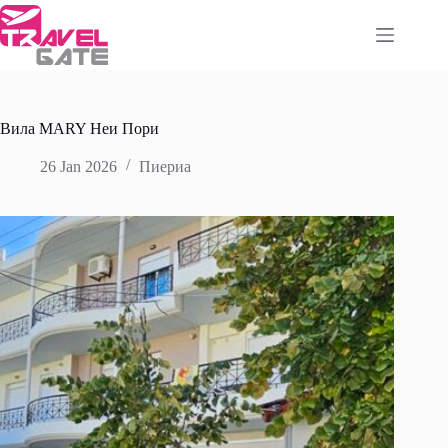
Skip
to
content
Вила MARY Неи Пори
26 Jan 2026
Пиериа