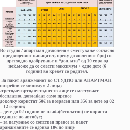
Во студио / апартман дозволено е сместување согласно
предвидениот капацитет, преку дозволениот број со
претходно одобрување и “доплата” од 10 евра од
ноќ,може да се смести максимум + едно дете (6
години) во кревет со родител.
-За пакет аранжманот во СТУДИО или АПАРТМАН
потребни се минимум 2 лица;
-трето,четврто,петто,шесто лице се сместуваат
бесплатно, доплаќаат само превоз
доколку користат 50€ за возрасен или 35€ за дете од 02
– 12 години;
– дете до 02 години не плаќа(бесплатно) не користи
седиште во автобус;
– за патување со сопствен превоз за пакет
аранжманите се одбива 10€ по лице