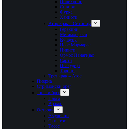
Полихроно
Сивири
Фурка
Ханиоти
Втор крак – Ситонија
Геракини
Метаморфоси
Вурвуру
Неос Мармарас
Никити
Ормос Панагијас
Сарти
Псакудија
Торони
Трет крак – Атос
Пиериа
Стримонски брег
Јонски брег
Парга
Врахос
Острови
Амулиани
Скијатос
Тасос