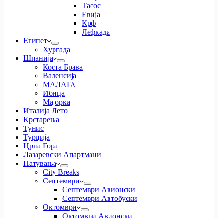
Тасос
Евија
Крф
Лефкада
Египет
Хургада
Шпанија
Коста Брава
Валенсија
МАЛАГА
Ибица
Мајорка
Италија Лето
Крстарења
Тунис
Турција
Црна Гора
Лазаревски Апартмани
Патувања
City Breaks
Септември
Септември Авионски
Септември Автобуски
Октомври
Октомври Авионски