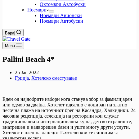
Октомври Автобуски
Ноември
Ноември Авионски
Ноември Автобуски
Барај
Menu
Pallini Beach 4*
25 Jan 2022
Грција
,
Хотелско сместување
Еден од најдобрите избори кога станува збор за фамилијарен
или одмор за двајца. Хотелот идеално е лоциран на златно
песочна плажа на источниот брег на Касандра, Халкидики. 24
часовна рецепција, селекција на ресторани кои служат
традиционална и интернационална кујна, детско игралиште,
внатрешен и надворешен базен и уште многу други услуги.
Хотелот е член на ланецот Г-хотели кои се синоним за
квалитетна услуга.