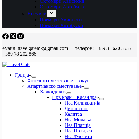
Октомври Авионски
Октомври Автобуски
Ноември
Ноември Авионски
Ноември Автобуски
емаил: travelgatemk@gmail.com | телефон: +389 31 620 353 /
+389 78 202 866
Грција
Хотелско сместување – закуп
Апартманско сместување
Халкидики
Прв крак – Касандра
Неа Каликратија
Дионисиос
Калитеа
Неа Модања
Неа Плагија
Неа Потидеа
Неа Флогита