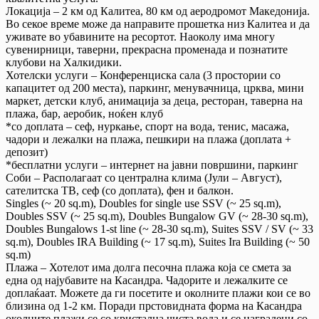
Локација – 2 км од Калитеа, 80 км од аеродромот Македонија.
Во секое време може да направите прошетка низ Калитеа и да
уживате во убавините на ресортот. Наоколу има многу
сувенирници, таверни, прекрасна променада и познатите
клубови на Халкидики.
Хотелски услуги – Конференциска сала (3 простории со
капацитет од 200 места), паркинг, менувачница, црква, мини
маркет, детски клуб, анимација за деца, ресторан, таверна на
плажа, бар, аеробик, ноќен клуб
*со доплата – сеф, нуркање, спорт на вода, тенис, масажа,
чадори и лежалки на плажа, пешкири на плажа (доплата +
депозит)
*бесплатни услуги – интернет на јавни површини, паркинг
Соби – Располагаат со централна клима (Јули – Август),
сателитска ТВ, сеф (со доплата), фен и балкон.
Singles (~ 20 sq.m), Doubles for single use SSV (~ 25 sq.m),
Doubles SSV (~ 25 sq.m), Doubles Bungalow GV (~ 28-30 sq.m),
Doubles Bungalows 1-st line (~ 28-30 sq.m), Suites SSV / SV (~ 33
sq.m), Doubles IRA Building (~ 17 sq.m), Suites Ira Building (~ 50
sq.m)
Плажа – Хотелот има долга песочна плажа која се смета за
една од најубавите на Касандра. Чадорите и лежалките се
доплаќаат. Можете да ги посетите и околните плажи кои се во
близина од 1-2 км. Поради прстовидната форма на Касандра
околните плажи се со кристална чиста вода и се наградени со