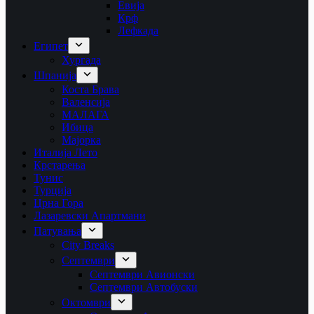
Евија
Крф
Лефкада
Египет
Хургада
Шпанија
Коста Брава
Валенсија
МАЛАГА
Ибица
Мајорка
Италија Лето
Крстарења
Тунис
Турција
Црна Гора
Лазаревски Апартмани
Патувања
City Breaks
Септември
Септември Авионски
Септември Автобуски
Октомври