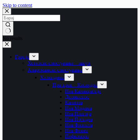
Skip to content
No results
Грција
Хотелско сместување – закуп
Апартманско сместување
Халкидики
Прв крак – Касандра
Неа Каликратија
Дионисиос
Калитеа
Неа Модања
Неа Плагија
Неа Потидеа
Неа Флогита
Неа Фокеа
Пефкохори