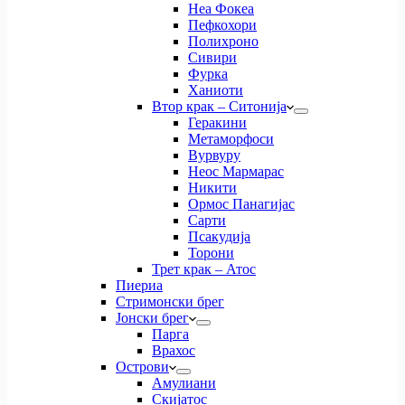
Неа Фокеа
Пефкохори
Полихроно
Сивири
Фурка
Ханиоти
Втор крак – Ситонија
Геракини
Метаморфоси
Вурвуру
Неос Мармарас
Никити
Ормос Панагијас
Сарти
Псакудија
Торони
Трет крак – Атос
Пиериа
Стримонски брег
Јонски брег
Парга
Врахос
Острови
Амулиани
Скијатос