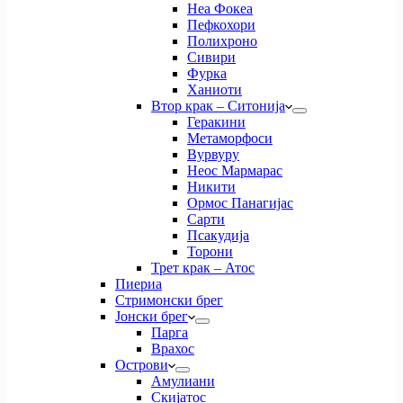
Неа Фокеа
Пефкохори
Полихроно
Сивири
Фурка
Ханиоти
Втор крак – Ситонија
Геракини
Метаморфоси
Вурвуру
Неос Мармарас
Никити
Ормос Панагијас
Сарти
Псакудија
Торони
Трет крак – Атос
Пиериа
Стримонски брег
Јонски брег
Парга
Врахос
Острови
Амулиани
Скијатос