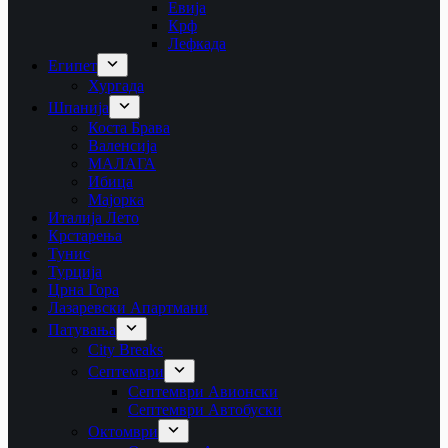
Евија
Крф
Лефкада
Египет
Хургада
Шпанија
Коста Брава
Валенсија
МАЛАГА
Ибица
Мајорка
Италија Лето
Крстарења
Тунис
Турција
Црна Гора
Лазаревски Апартмани
Патувања
City Breaks
Септември
Септември Авионски
Септември Автобуски
Октомври