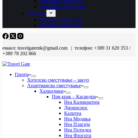
Октомври Авионски
Октомври Автобуски
Ноември
Ноември Авионски
Ноември Автобуски
емаил: travelgatemk@gmail.com | телефон: +389 31 620 353 /
+389 78 202 866
Грција
Хотелско сместување – закуп
Апартманско сместување
Халкидики
Прв крак – Касандра
Неа Каликратија
Дионисиос
Калитеа
Неа Модања
Неа Плагија
Неа Потидеа
Неа Флогита