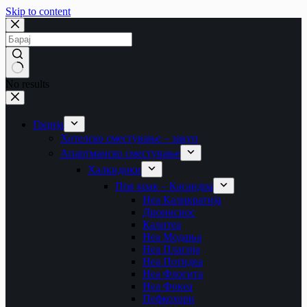
Skip to content
No results
Грција
Хотелско сместување – закуп
Апартманско сместување
Халкидики
Прв крак – Касандра
Неа Каликратија
Дионисиос
Калитеа
Неа Модања
Неа Плагија
Неа Потидеа
Неа Флогита
Неа Фокеа
Пефкохори