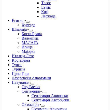
Тасос
Евија
Крф
Лефкада
Египет
Хургада
Шпанија
Коста Брава
Валенсија
МАЛАГА
Ибица
Мајорка
Италија Лето
Крстарења
Тунис
Турција
Црна Гора
Лазаревски Апартмани
Патувања
City Breaks
Септември
Септември Авионски
Септември Автобуски
Октомври
Октомври Авионски