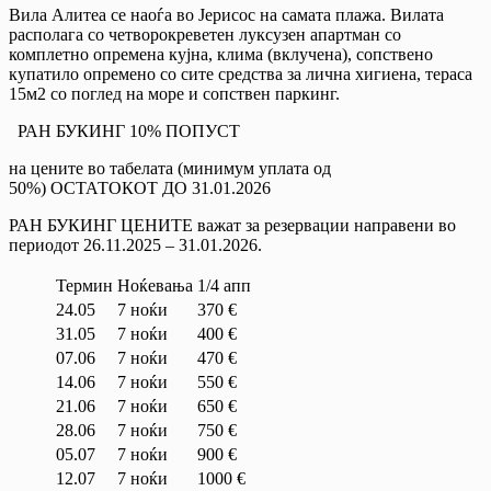
Вила Алитеа се наоѓа во Јерисос на самата плажа. Вилата
располага со четворокреветен луксузен апартман со
комплетно опремена кујна, клима (вклучена), сопствено
купатило опремено со сите средства за лична хигиена, тераса
15м2 со поглед на море и сопствен паркинг.
РАН БУКИНГ 10% ПОПУСТ
на цените во табелата (минимум уплата од
50%) ОСТАТОКОТ ДО 31.01.2026
РАН БУКИНГ ЦЕНИТЕ важат за резервации направени во
периодот 26.11.2025 – 31.01.2026.
Термин
Ноќевања
1/4 апп
24.05
7 ноќи
370 €
31.05
7 ноќи
400 €
07.06
7 ноќи
470 €
14.06
7 ноќи
550 €
21.06
7 ноќи
650 €
28.06
7 ноќи
750 €
05.07
7 ноќи
900 €
12.07
7 ноќи
1000 €