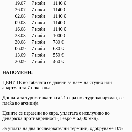
19.07
7 ноќи
1140 €
26.07
7 ноќи
1140 €
02.08
7 ноќи
1140 €
09.08
7 ноќи
1140 €
16.08
7 ноќи
1140 €
23.08
7 ноќи
1000 €
30.08
7 ноќи
780 €
06.09
7 ноќи
680 €
13.09
7 ноќи
550 €
20.09
7 ноќи
460 €
НАПОМЕНИ:
ЦЕНИТЕ во табелата се дадени за наем на студио или
апартман за 7 ноќевања.
Доплата за туристичка такса 21 евра по студио/апартман, се
плаќа во агенција.
Цените се изразени во евра, уплатата е исклучиво во
денараска противвредност (1 евро = 62,00 мкд).
За уплата на два последователни термини, одобруваме 10%