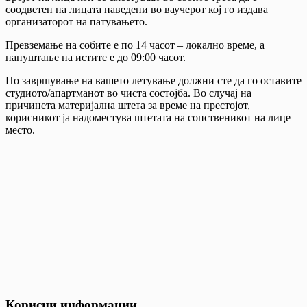
соодветен на лицата наведени во ваучерот кој го издава
организаторот на патувањето.
Превземање на собите е по 14 часот – локално време, а
напуштање на истите е до 09:00 часот.
По завршување на вашето летување должни сте да го оставите
студиото/апартманот во чиста состојба. Во случај на
причинета материјална штета за време на престојот,
корисникот ја надоместува штетата на сопственикот на лице
место.
Корисни информации