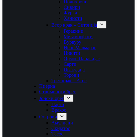
Полихроно
Сивири
Фурка
Ханиоти
Втор крак – Ситонија
Геракини
Метаморфоси
Вурвуру
Неос Мармарас
Никити
Ормос Панагијас
Сарти
Псакудија
Торони
Трет крак – Атос
Пиериа
Стримонски брег
Јонски брег
Парга
Врахос
Острови
Амулиани
Скијатос
Тасос