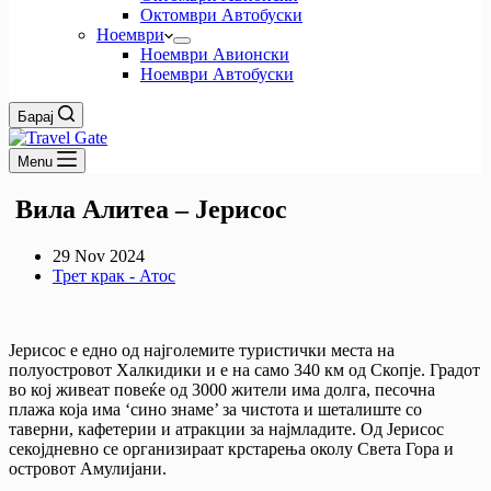
Октомври Автобуски
Ноември
Ноември Авионски
Ноември Автобуски
Барај
Menu
Вила Алитеа – Јерисос
29 Nov 2024
Трет крак - Атос
Јерисос е едно од најголемите туристички места на
полуостровот Халкидики и е на само 340 км од Скопје. Градот
во кој живеат повеќе од 3000 жители има долга, песочна
плажа која има ‘сино знаме’ за чистота и шеталиште со
таверни, кафетерии и атракции за најмладите. Од Јерисос
секојдневно се организираат крстарења околу Света Гора и
островот Амулијани.