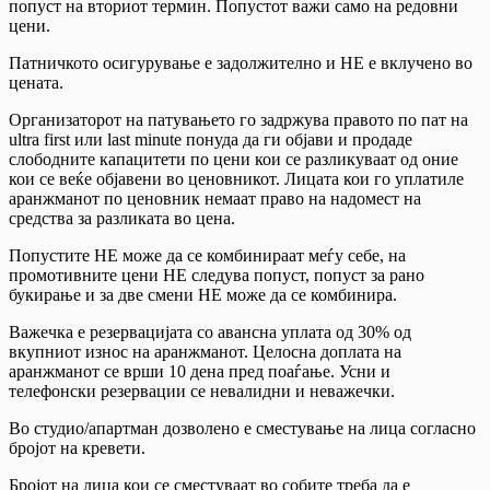
попуст на вториот термин. Попустот важи само на редовни
цени.
Патничкото осигурување е задолжително и НЕ е вклучено во
цената.
Организаторот на патувањето го задржува правото по пат на
ultra first или last minute понуда да ги објави и продаде
слободните капацитети по цени кои се разликуваат од оние
кои се веќе објавени во ценовникот. Лицата кои го уплатиле
аранжманот по ценовник немаат право на надомест на
средства за разликата во цена.
Попустите НЕ можe да се комбинираат меѓу себе, на
промотивните цени НЕ следува попуст, попуст за рано
букирање и за две смени НЕ може да се комбинира.
Важечка е резервацијата со авансна уплата од 30% од
вкупниот износ на аранжманот. Целосна доплата на
аранжманот се врши 10 дена пред поаѓање. Усни и
телефонски резервации се невалидни и неважечки.
Во студио/апартман дозволено е сместување на лица согласно
бројот на кревети.
Бројот на лица кои се сместуваат во собите треба да е