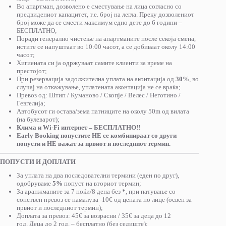
Во апартман, дозволено е сместување на лица согласно со
предвидениот капацитет, т.е. број на легла. Преку дозволениот
број може да се смести максимум едно дете до 6 години –
БЕСПЛАТНО;
Поради генерално чистење на апартманите после секоја смена,
истите се напуштаат во 10:00 часот, а се добиваат околу 14:00
часот;
Хигиената си ја одржуваат самите клиенти за време на
престојот;
При резервација задолжителна уплата на аконтација од
30%
, во
случај на откажување, уплатената аконтација не се враќа;
Превоз од: Штип / Куманово / Скопје / Велес / Неготино /
Гевгелија;
Автобусот ги остава/зема патниците на околу 50m од вилата
(на булеварот);
Клима и Wi-Fi интернет – БЕСПЛАТНО!!
Еarly Booking попустите НЕ се комбинираат со други
попусти и НЕ важат за првиот и последниот термин.
ПОПУСТИ И ДОПЛАТИ
За уплата на два последователни термини (еден по друг),
одобруваме
5%
попуст на вториот термин;
За аранжманите за 7 ноќи/8 дена без
*
, при патување со
сопствен превоз се намалува -10€ од цената по лице (освен за
првиот и последниот термин);
Доплата за превоз: 45€ за возрасни / 35€ за деца до 12
год. Деца до 2 год. – бесплатно (без седиште);