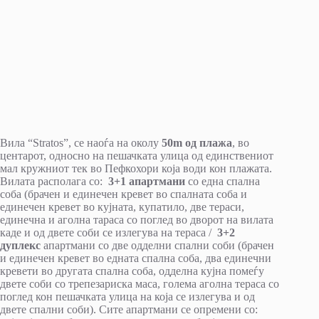
Вила “Stratos”, се наоѓа на околу
50m од плажа
, во
центарот, односно на пешачката улица од единствениот
мал кружниот тек во Пефкохори која води кон плажата.
Вилата располага со:
3+1 апартмани
со една спална
соба (брачен и единечен кревет во спалната соба и
единечен кревет во кујната, купатило, две тераси,
единечна и аголна тараса со поглед во дворот на вилата
каде и од двете соби се излегува на тераса /
3+2
дуплекс
апартмани со две одделни спални соби (брачен
и единечен кревет во едната спална соба, два единечни
кревети во другата спална соба, одделна кујна помеѓу
двете соби со трепезариска маса, голема аголна тераса со
поглед кон пешачката улица на која се излегува и од
двете спални соби). Сите апартмани се опремени со: