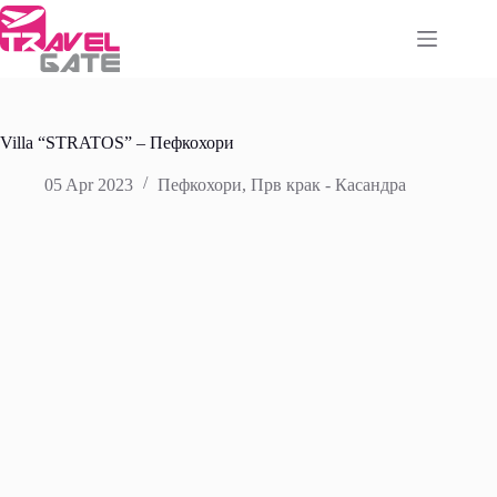
Skip
to
content
Villa “STRATOS” – Пефкохори
05 Apr 2023
Пефкохори
,
Прв крак - Касандра