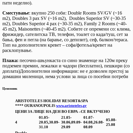
пати неделно).
Сместување
: вкупно 250 соби: Double Rooms SV/GV (~16
m2), Doubles 3 pax SV (~16 m2), Doubles Superior SV (~30-35
m2), Doubles Superior 4 pax (~30-35 m2), Family 2 Rooms (~40-
45 m2), Maisonettes (~40-45 m2). Собите се опремени со: клима,
фрижидер, сателитска ТВ, телефон, тоалет со када/туш, сет за
бања, фен и пегла (на барање, со депозит), сеф, балкон/тераса.
Тип на дополнителен кревет – софа/фотеља/кревет на
расклопување.
Плажа:
песочно-шњункаста со сино знаменце на 120м преку
подземен премин, лежалки и чадори (бесплатно), пешкири (со
доплата)Дополнителни информации: не е дозволен престој за
домашни миленици, нема услови за лица со посебни потреби
Ценовник
ARISTOTELE
S HOLIDAY RESORT&SPA
****
OURANOUPOLIS
www.aristoteles.gr
ЦЕНИ ЗА ЛИЦЕ
НА ДЕН ВО ЕВРА –СЕ ВКЛУЧЕНО
01.05-
21.05-
01.07-
05.08-
4
20.05,
30.09-
30.06,
09.09-
04.08,
26.08-
25.08
31.10
29.09
08.09
Double