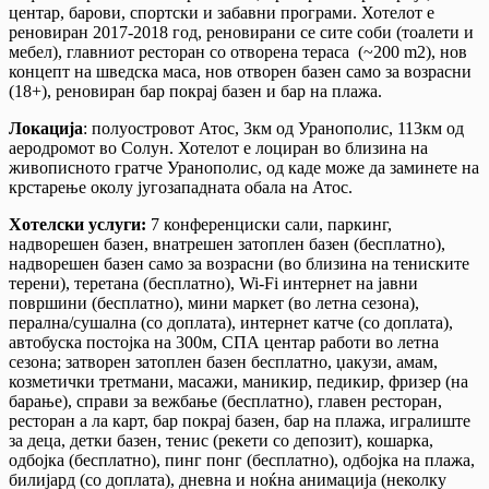
центар, барови, спортски и забавни програми. Хотелот е
реновиран 2017-2018 год, реновирани се сите соби (тоалети и
мебел), главниот ресторан со отворена тераса (~200 m2), нов
концепт на шведска маса, нов отворен базен само за возрасни
(18+), реновиран бар покрај базен и бар на плажа.
Локација
: полуостровот Атос, 3км од Уранополис, 113км од
аеродромот во Солун. Хотелот е лоциран во близина на
живописното гратче Уранополис, од каде може да заминете на
крстарење околу југозападната обала на Атос.
Хотелски услуги:
7 конференциски сали, паркинг,
надворешен базен, внатрешен затоплен базен (бесплатно),
надворешен базен само за возрасни (во близина на тениските
терени), теретана (бесплатно), Wi-Fi интернет на јавни
површини (бесплатно), мини маркет (во летна сезона),
перална/сушална (со доплата), интернет катче (со доплата),
автобуска постојка на 300м, СПА центар работи во летна
сезона; затворен затоплен базен бесплатно, џакузи, амам,
козметички третмани, масажи, маникир, педикир, фризер (на
барање), справи за вежбање (бесплатно), главен ресторан,
ресторан а ла карт, бар покрај базен, бар на плажа, игралиште
за деца, детки базен, тенис (рекети со депозит), кошарка,
одбојка (бесплатно), пинг понг (бесплатно), одбојка на плажа,
билијард (со доплата), дневна и ноќна анимација (неколку