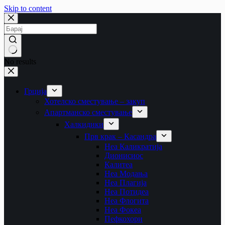
Skip to content
No results
Грција
Хотелско сместување – закуп
Апартманско сместување
Халкидики
Прв крак – Касандра
Неа Каликратија
Дионисиос
Калитеа
Неа Модања
Неа Плагија
Неа Потидеа
Неа Флогита
Неа Фокеа
Пефкохори