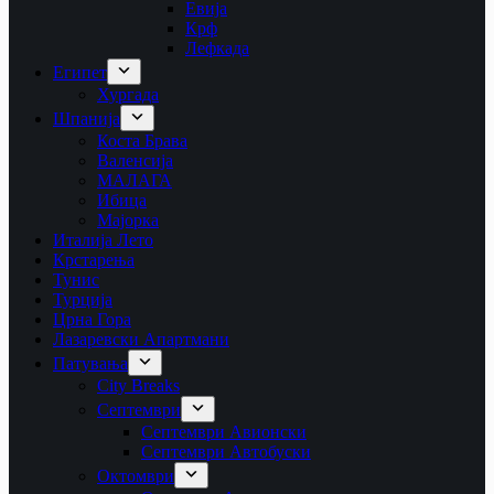
Евија
Крф
Лефкада
Египет
Хургада
Шпанија
Коста Брава
Валенсија
МАЛАГА
Ибица
Мајорка
Италија Лето
Крстарења
Тунис
Турција
Црна Гора
Лазаревски Апартмани
Патувања
City Breaks
Септември
Септември Авионски
Септември Автобуски
Октомври