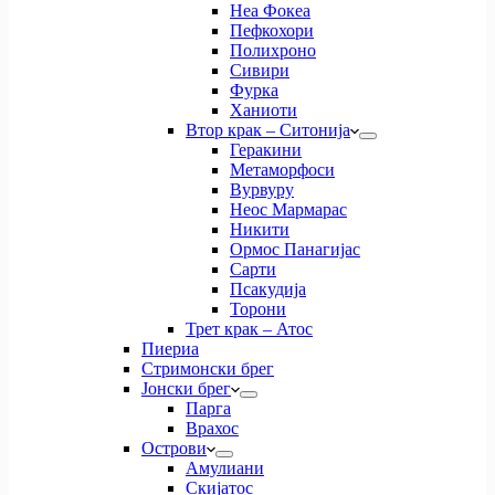
Неа Фокеа
Пефкохори
Полихроно
Сивири
Фурка
Ханиоти
Втор крак – Ситонија
Геракини
Метаморфоси
Вурвуру
Неос Мармарас
Никити
Ормос Панагијас
Сарти
Псакудија
Торони
Трет крак – Атос
Пиериа
Стримонски брег
Јонски брег
Парга
Врахос
Острови
Амулиани
Скијатос