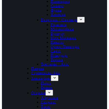
Полихроно
Сивири
Фурка
Ханиоти
Втор крак – Ситонија
Геракини
Метаморфоси
Вурвуру
Неос Мармарас
Никити
Ормос Панагијас
Сарти
Псакудија
Торони
Трет крак – Атос
Пиериа
Стримонски брег
Јонски брег
Парга
Врахос
Острови
Амулиани
Скијатос
Тасос