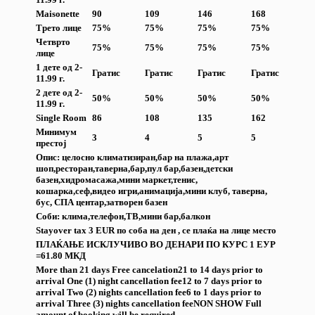
Maisonette
90
109
146
168
Трето лице
7
5
%
7
5
%
7
5
%
7
5
%
Четврто
7
5
%
7
5
%
7
5
%
7
5
%
лице
1 дете од 2-
Гратис
Гратис
Гратис
Гратис
11.99 г.
2 дете од 2-
50%
50%
50%
50%
11.99 г.
Single Room
86
108
135
162
Минимум
3
4
5
5
престој
Опис: целосно климатизиран,бар на плажа,арт
шоп,ресторан,таверна,бар,пул бар,базен,детски
базен,хидромасажа,мини маркет,тенис,
кошарка,сеф,видео игри,анимација,мини клуб, таверна,
бус, СПА центар,затворен базен
Соби: клима,телефон,ТВ,мини бар,балкон
Stayover tax 3 EUR по соба на ден , се плаќа на лице место
ПЛАЌАЊЕ ИСКЛУЧИВО ВО ДЕНАРИ ПО КУРС 1 ЕУР
=61.
80
МКД
More than 21 days Free cancelation
21 to 14 days prior to
arrival One (1) night cancellation fee
12 to 7 days prior to
arrival Two (2) nights cancellation fee
6 to 1 days prior to
arrival Three (3) nights cancellation fee
NON SHOW Full
amount of booking will be required