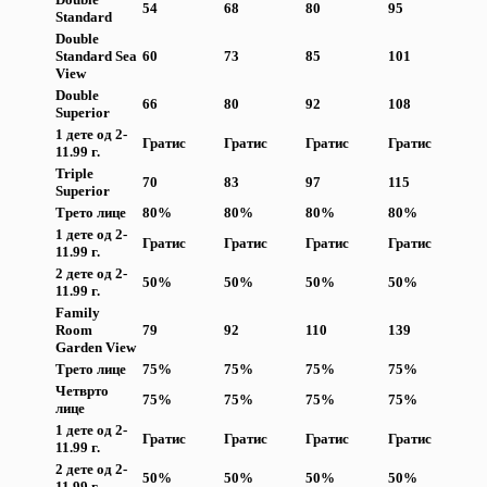
54
68
80
95
Standard
Double
Standard Sea
60
73
85
101
View
Double
66
80
92
108
Superior
1 дете од 2-
Гратис
Гратис
Гратис
Гратис
11.99 г.
Triple
70
83
97
115
Superior
Трето лице
80%
80%
80%
80%
1 дете од 2-
Гратис
Гратис
Гратис
Гратис
11.99 г.
2 дете од 2-
50%
50%
50%
50%
11.99 г.
Family
Room
79
92
110
139
Garden View
Трето лице
7
5
%
7
5
%
7
5
%
7
5
%
Четврто
7
5
%
7
5
%
7
5
%
7
5
%
лице
1 дете од 2-
Гратис
Гратис
Гратис
Гратис
11.99 г.
2 дете од 2-
50%
50%
50%
50%
11.99 г.