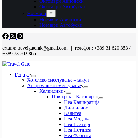
Октомври Авионски
Октомври Автобуски
Ноември
Ноември Авионски
Ноември Автобуски
емаил: travelgatemk@gmail.com | телефон: +389 31 620 353 /
+389 78 202 866
Грција
Хотелско сместување – закуп
Апартманско сместување
Халкидики
Прв крак – Касандра
Неа Каликратија
Дионисиос
Калитеа
Неа Модања
Неа Плагија
Неа Потидеа
Неа Флогита