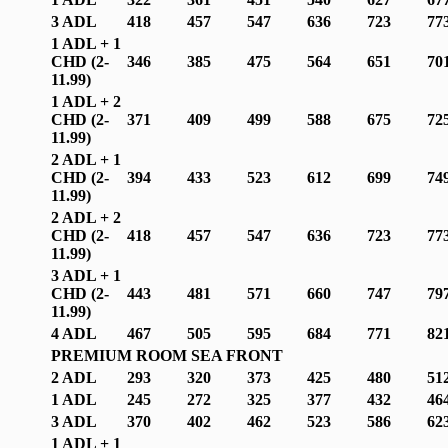
3 ADL
418
457
547
636
723
77
1 ADL + 1
CHD (2-
346
385
475
564
651
70
1
1.99
)
1 ADL + 2
CHD (2-
371
409
499
588
675
72
1
1.99
)
2 ADL + 1
CHD (2-
394
433
523
612
699
74
1
1.99
)
2 ADL + 2
CHD (2-
418
457
547
636
723
77
1
1.99
)
3 ADL + 1
CHD (2-
443
481
571
660
747
79
1
1.99
)
4 ADL
467
505
595
684
771
82
PREMIUM ROOM SEA FRONT
2 ADL
293
320
373
425
480
51
1 ADL
245
272
325
377
432
46
3 ADL
370
402
462
523
586
62
1 ADL + 1