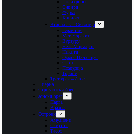
Полихроно
Сивири
Фурка
Ханиоти
Втор крак – Ситонија
Геракини
Метаморфоси
Вурвуру
Неос Мармарас
Никити
Ормос Панагијас
Сарти
Псакудија
Торони
Трет крак – Атос
Пиериа
Стримонски брег
Јонски брег
Парга
Врахос
Острови
Амулиани
Скијатос
Тасос