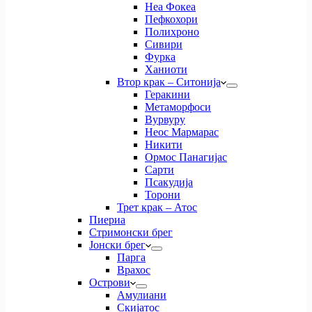
Неа Фокеа
Пефкохори
Полихроно
Сивири
Фурка
Ханиоти
Втор крак – Ситонија
Геракини
Метаморфоси
Вурвуру
Неос Мармарас
Никити
Ормос Панагијас
Сарти
Псакудија
Торони
Трет крак – Атос
Пиериа
Стримонски брег
Јонски брег
Парга
Врахос
Острови
Амулиани
Скијатос