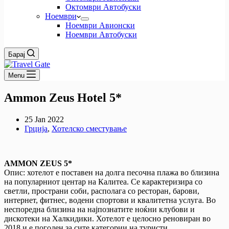
Октомври Автобуски
Ноември
Ноември Авионски
Ноември Автобуски
Барај
Menu
Ammon Zeus Hotel 5*
25 Jan 2022
Грција
,
Хотелско сместување
AMMON ZEUS 5*
Опис: хотелот е поставен на долга песочна плажа во близина
на популарниот центар на Калитеа. Се карактеризира со
светли, пространи соби, располага со ресторан, барови,
интернет, фитнес, водени спортови и квалитетна услуга. Во
неспоредна близина на најпознатите ноќни клубови и
дискотеки на Халкидики. Хотелот е целосно реновиран во
2018 и е погоден за сите категории на туристи.