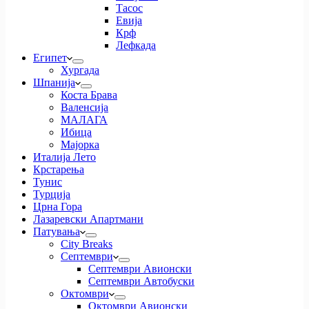
Тасос
Евија
Крф
Лефкада
Египет
Хургада
Шпанија
Коста Брава
Валенсија
МАЛАГА
Ибица
Мајорка
Италија Лето
Крстарења
Тунис
Турција
Црна Гора
Лазаревски Апартмани
Патувања
City Breaks
Септември
Септември Авионски
Септември Автобуски
Октомври
Октомври Авионски