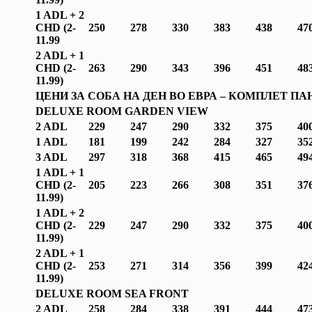
1 ADL + 2
CHD (2-
250
278
330
383
438
47
1
1.99
2 ADL + 1
CHD (2-
263
290
343
396
451
48
1
1.99
)
ЦЕНИ ЗА СОБА НА ДЕН ВО ЕВРА –
КОМПЛЕТ ПА
DELUXE ROOM GARDEN VIEW
2 ADL
229
247
290
332
375
40
1 ADL
181
199
242
284
327
35
3 ADL
297
318
368
415
465
49
1 ADL + 1
CHD (2-
205
223
266
308
351
37
1
1.99
)
1 ADL + 2
CHD (2-
229
247
290
332
375
40
1
1.99
)
2 ADL + 1
CHD (2-
253
271
314
356
399
42
1
1.99
)
DELUXE ROOM SEA FRONT
2 ADL
258
284
338
391
444
47