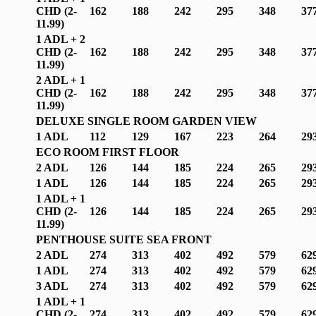
CHD (2-
162
188
242
295
348
37
1
1.99
)
1 ADL + 2
CHD (2-
162
188
242
295
348
37
1
1.99
)
2 ADL + 1
CHD (2-
162
188
242
295
348
37
1
1.99
)
DELUXE SINGLE ROOM GARDEN VIEW
1 ADL
112
129
167
223
264
29
ECO ROOM FIRST FLOOR
2 ADL
126
144
185
224
265
29
1 ADL
126
144
185
224
265
29
1 ADL + 1
CHD (2-
126
144
185
224
265
29
1
1.99
)
PENTHOUSE SUITE SEA FRONT
2 ADL
274
313
402
492
579
62
1 ADL
274
313
402
492
579
62
3 ADL
274
313
402
492
579
62
1 ADL + 1
CHD (2-
274
313
402
492
579
62