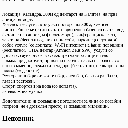
Локација: Касандра, 300м од центарот на Калитеа, на прва
линија од море.
Хотелски услуги: автобуска постојка на 300м, хемиско
чистење/перење (со доплата), надворешен базен со слатка вода
(затоплен во април, мај и октомври), конференциска сала,
теретана (бесплатно), поврзани соби, паркинг (со доплата),
собна услуга (со доплата), Wi-Fi интернет на јавни површини
(бесплатно), СПА центар (Ammon Zeus SPA) услуги со
доплата: сауна, амам, масажа, третмани за лице и тело.
Плажа: пред хотелот, приватна песочна плажа наградена со
сино знаменце, лежалки и чадори (бесплатно), пешкири за на
плажа (со депозит).
Ресторани и барови: коктел бар, снек бар, бар покрај базен,
главен ресторан.
Спорт: спортови на вода (со доплата).
Забава: жива музика.
Дополнителни информации: погодности за лица со посебни
потреби, не е дозволен престој за домашни миленици.
Ценовник