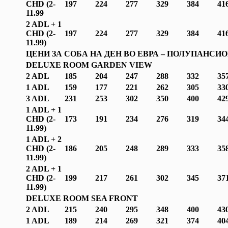
CHD (2-
197
224
277
329
384
41
1
1.99
2 ADL + 1
CHD (2-
197
224
277
329
384
41
1
1.99
)
ЦЕНИ ЗА СОБА НА ДЕН ВО ЕВРА –
ПОЛУПАНСИО
DELUXE ROOM GARDEN VIEW
2 ADL
185
204
247
288
332
35
1 ADL
159
177
221
262
305
33
3 ADL
231
253
302
350
400
42
1 ADL + 1
CHD (2-
173
191
234
276
319
34
1
1.99
)
1 ADL + 2
CHD (2-
186
205
248
289
333
35
1
1.99
)
2 ADL + 1
CHD (2-
199
217
261
302
345
37
1
1.99
)
DELUXE ROOM SEA FRONT
2 ADL
215
240
295
348
400
43
1 ADL
189
214
269
321
374
40