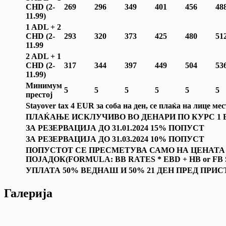
CHD (2-
269
296
349
401
456
48
1
1.99
)
1 ADL + 2
CHD (2-
293
320
373
425
480
51
1
1.99
2 ADL + 1
CHD (2-
317
344
397
449
504
53
1
1.99
)
Минимум
5
5
5
5
5
5
престој
Stayover tax 4 EUR
за соба на ден, се плаќа на лице мес
ПЛАЌАЊЕ ИСКЛУЧИВО ВО ДЕНАРИ ПО КУРС 1 ЕУ
ЗА РЕЗЕРВАЦИЈА ДО
31
.0
1
.202
4
1
5
% ПОПУСТ
ЗА РЕЗЕРВАЦИЈА ДО 31.03.2024 10% ПОПУСТ
ПОПУСТОТ СЕ ПРЕСМЕТУВА САМО НА ЦЕНАТА
ПОЈАДОК
(FORMULA: BB RATES * EBD + HB or F
УПЛАТА 50% ВЕДНАШ И 50% 21 ДЕН ПРЕД ПРИ
Галерија