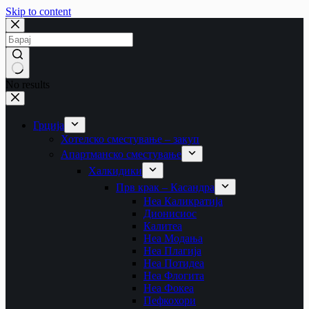
Skip to content
No results
Грција
Хотелско сместување – закуп
Апартманско сместување
Халкидики
Прв крак – Касандра
Неа Каликратија
Дионисиос
Калитеа
Неа Модања
Неа Плагија
Неа Потидеа
Неа Флогита
Неа Фокеа
Пефкохори