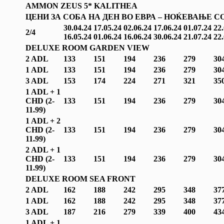
AMMON ZEUS
5* KALITHEA
ЦЕНИ ЗА СОБА НА ДЕН ВО ЕВРА – НОЌЕВАЊЕ С
30.04.24
17.05.24
02.06.24
17.06.24
01.07.24
22.
2/4
16.05.2
4
01.06.24
16.06.24
30.06.24
21.07.24
22.
DELUXE ROOM GARDEN VIEW
2 ADL
133
151
194
236
279
30
1 ADL
133
151
194
236
279
30
3 ADL
153
174
224
271
321
35
1 ADL + 1
CHD (2-
133
151
194
236
279
30
1
1.99
)
1 ADL + 2
CHD (2-
133
151
194
236
279
30
1
1.99
)
2 ADL + 1
CHD (2-
133
151
194
236
279
30
1
1.99
)
DELUXE ROOM SEA FRONT
2 ADL
162
188
242
295
348
37
1 ADL
162
188
242
295
348
37
3 ADL
187
216
279
339
400
43
1 ADL + 1