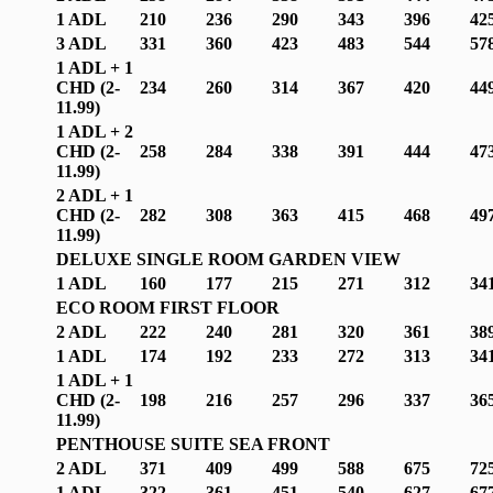
1 ADL
210
236
290
343
396
42
3 ADL
331
360
423
483
544
57
1 ADL + 1
CHD (2-
234
260
314
367
420
44
1
1.99
)
1 ADL + 2
CHD (2-
258
284
338
391
444
47
1
1.99
)
2 ADL + 1
CHD (2-
282
308
363
415
468
49
1
1.99
)
DELUXE SINGLE ROOM GARDEN VIEW
1 ADL
160
177
215
271
312
34
ECO ROOM FIRST FLOOR
2 ADL
222
240
281
320
361
38
1 ADL
174
192
233
272
313
34
1 ADL + 1
CHD (2-
198
216
257
296
337
36
1
1.99
)
PENTHOUSE SUITE SEA FRONT
2 ADL
371
409
499
588
675
72
1 ADL
322
361
451
540
627
67