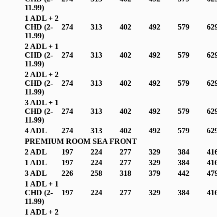
1
1.99
)
1 ADL + 2
CHD (2-
274
313
402
492
579
62
1
1.99
)
2 ADL + 1
CHD (2-
274
313
402
492
579
62
1
1.99
)
2 ADL + 2
CHD (2-
274
313
402
492
579
62
1
1.99
)
3 ADL + 1
CHD (2-
274
313
402
492
579
62
1
1.99
)
4 ADL
274
313
402
492
579
62
PREMIUM ROOM SEA FRONT
2 ADL
197
224
277
329
384
41
1 ADL
197
224
277
329
384
41
3 ADL
226
258
318
379
442
47
1 ADL + 1
CHD (2-
197
224
277
329
384
41
1
1.99
)
1 ADL + 2