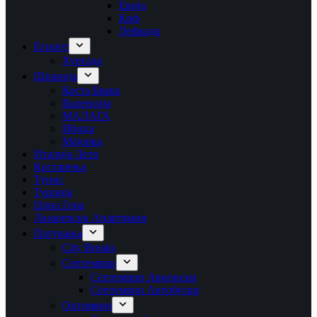
Евија
Крф
Лефкада
Египет
Хургада
Шпанија
Коста Брава
Валенсија
МАЛАГА
Ибица
Мајорка
Италија Лето
Крстарења
Тунис
Турција
Црна Гора
Лазаревски Апартмани
Патувања
City Breaks
Септември
Септември Авионски
Септември Автобуски
Октомври