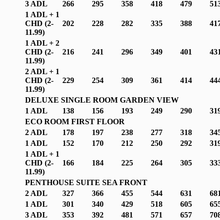
3 ADL
266
295
358
418
479
51
1 ADL + 1
CHD (2-
202
228
282
335
388
41
1
1.99
)
1 ADL + 2
CHD (2-
216
241
296
349
401
43
1
1.99
)
2 ADL + 1
CHD (2-
229
254
309
361
414
44
1
1.99
)
DELUXE SINGLE ROOM GARDEN VIEW
1 ADL
138
156
193
249
290
31
ECO ROOM FIRST FLOOR
2 ADL
178
197
238
277
318
34
1 ADL
152
170
212
250
292
31
1 ADL + 1
CHD (2-
166
184
225
264
305
33
1
1.99
)
PENTHOUSE SUITE SEA FRONT
2 ADL
327
366
455
544
631
68
1 ADL
301
340
429
518
605
65
3 ADL
353
392
481
571
657
70