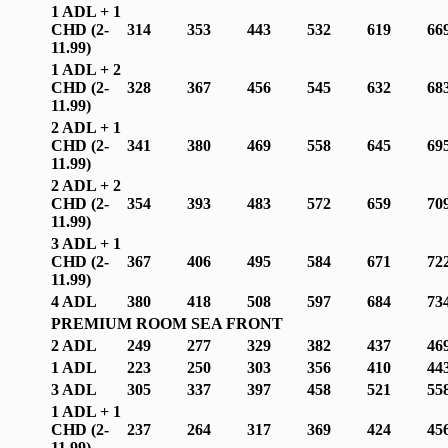
1 ADL + 1
CHD (2-
314
353
443
532
619
66
1
1.99
)
1 ADL + 2
CHD (2-
328
367
456
545
632
68
1
1.99
)
2 ADL + 1
CHD (2-
341
380
469
558
645
69
1
1.99
)
2 ADL + 2
CHD (2-
354
393
483
572
659
70
1
1.99
)
3 ADL + 1
CHD (2-
367
406
495
584
671
72
1
1.99
)
4 ADL
380
418
508
597
684
73
PREMIUM ROOM SEA FRONT
2 ADL
249
277
329
382
437
46
1 ADL
223
250
303
356
410
44
3 ADL
305
337
397
458
521
55
1 ADL + 1
CHD (2-
237
264
317
369
424
45
1
1.99
)