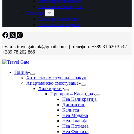
Октомври Авионски
Октомври Автобуски
Ноември
Ноември Авионски
Ноември Автобуски
емаил: travelgatemk@gmail.com | телефон: +389 31 620 353 /
+389 78 202 866
Грција
Хотелско сместување – закуп
Апартманско сместување
Халкидики
Прв крак – Касандра
Неа Каликратија
Дионисиос
Калитеа
Неа Модања
Неа Плагија
Неа Потидеа
Неа Флогита