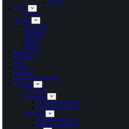
Лефкада
Египет
Хургада
Шпанија
Коста Брава
Валенсија
МАЛАГА
Ибица
Мајорка
Италија Лето
Крстарења
Тунис
Турција
Црна Гора
Лазаревски Апартмани
Патувања
City Breaks
Септември
Септември Авионски
Септември Автобуски
Октомври
Октомври Авионски
Октомври Автобуски