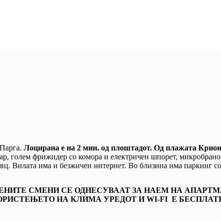
Парга.
Лоцирана е на 2 мин. од плоштадот. Од плажата Крион
р, голем фрижидер со комора и електричен шпорет, микробранова
вц. Вилата има и безжичен интернет. Во близина има паркинг со
ЕНИТЕ СМЕНИ СЕ ОДНЕСУВААТ ЗА НАЕМ НА АПАРТМАН
ОРИСТЕЊЕТО НА КЛИМА УРЕДОТ И WI-FI Е БЕСПЛАТ