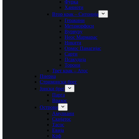
Фурка
Ханиоти
Втор крак – Ситонија
Геракини
Метаморфоси
Вурвуру
Неос Мармарас
Никити
Ормос Панагијас
Сарти
Псакудија
Торони
Трет крак – Атос
Пиериа
Стримонски брег
Јонски брег
Парга
Врахос
Острови
Амулиани
Скијатос
Тасос
Евија
Крф