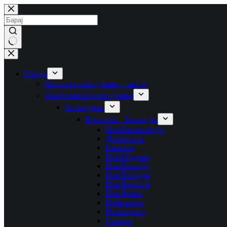
Skip
to
content
No
results
Грција
Хотелско сместување – закуп
Апартманско сместување
Халкидики
Прв крак – Касандра
Неа Каликратија
Дионисиос
Калитеа
Неа Модања
Неа Плагија
Неа Потидеа
Неа Флогита
Неа Фокеа
Пефкохори
Полихроно
Сивири