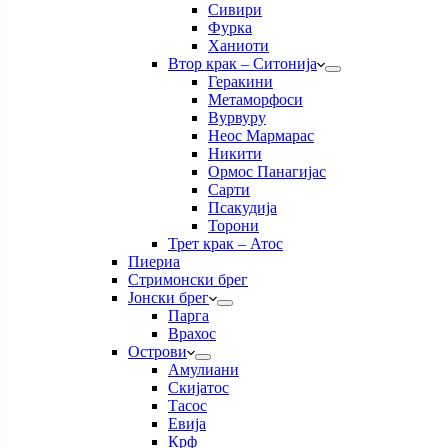
Сивири
Фурка
Ханиоти
Втор крак – Ситонија
Геракини
Метаморфоси
Вурвуру
Неос Мармарас
Никити
Ормос Панагијас
Сарти
Псакудија
Торони
Трет крак – Атос
Пиериа
Стримонски брег
Јонски брег
Парга
Врахос
Острови
Амулиани
Скијатос
Тасос
Евија
Крф