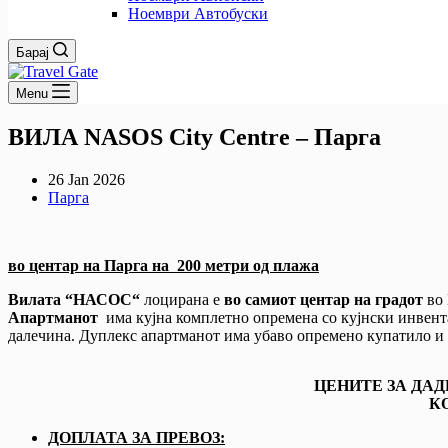
Ноември Автобуски
Барај
Menu
ВИЛА NASOS City Centre – Парга
26 Jan 2026
Парга
во центар на Парга на 200 метри од плажа
Вилата “НАСОС“
лоцирана е
во самиот центар на градот
во 
Апартманот
има кујна комплетно опремена со кујнски инвента
далечина. Дуплекс апартманот има убаво опремено купатило и 
ЦЕНИТЕ ЗА ДАД
К
ДОПЛАТА ЗА ПРЕВОЗ: