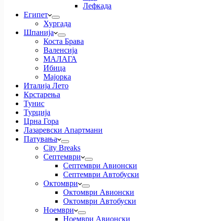
Лефкада
Египет
Хургада
Шпанија
Коста Брава
Валенсија
МАЛАГА
Ибица
Мајорка
Италија Лето
Крстарења
Тунис
Турција
Црна Гора
Лазаревски Апартмани
Патувања
City Breaks
Септември
Септември Авионски
Септември Автобуски
Октомври
Октомври Авионски
Октомври Автобуски
Ноември
Ноември Авионски