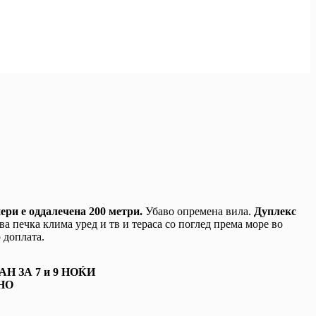
ери е оддалечена 200 метри.
Убаво опремена вила.
Дуплекс
 печка клима уред и тв и тераса со поглед према море во
 доплата.
 ЗА 7 и 9 НОЌИ
НО