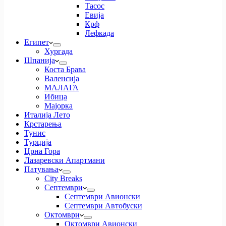
Тасос
Евија
Крф
Лефкада
Египет
Хургада
Шпанија
Коста Брава
Валенсија
МАЛАГА
Ибица
Мајорка
Италија Лето
Крстарења
Тунис
Турција
Црна Гора
Лазаревски Апартмани
Патувања
City Breaks
Септември
Септември Авионски
Септември Автобуски
Октомври
Октомври Авионски