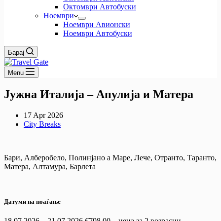
Октомври Автобуски
Ноември
Ноември Авионски
Ноември Автобуски
Барај
Menu
Јужна Италија – Апулија и Матера
17 Apr 2026
City Breaks
Бари, Алберобело, Полинјано а Маре, Лече, Отранто, Таранто,
Матера, Алтамура, Барлета
Датуми на поаѓање
18.07.2026 – 21.07.2026 €798.00 – цена за 2 возрасни