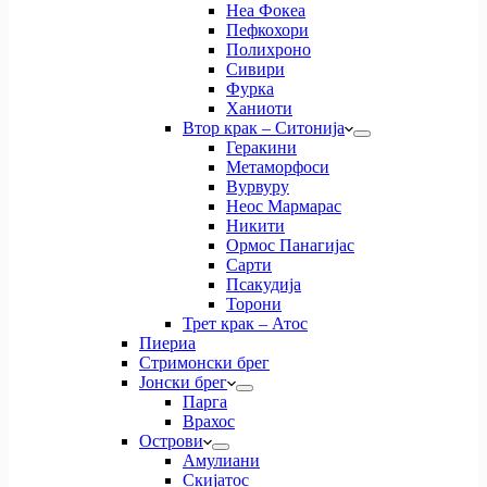
Неа Фокеа
Пефкохори
Полихроно
Сивири
Фурка
Ханиоти
Втор крак – Ситонија
Геракини
Метаморфоси
Вурвуру
Неос Мармарас
Никити
Ормос Панагијас
Сарти
Псакудија
Торони
Трет крак – Атос
Пиериа
Стримонски брег
Јонски брег
Парга
Врахос
Острови
Амулиани
Скијатос