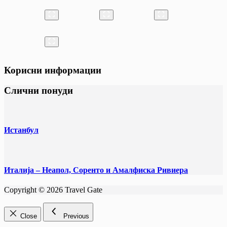
Корисни информации
Слични понуди
Истанбул
Италија – Неапол, Соренто и Амалфиска Ривиера
Copyright © 2026 Travel Gate
Close
Previous