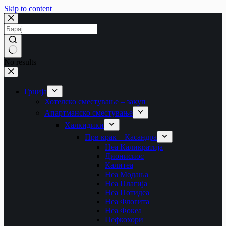
Skip to content
No results
Грција
Хотелско сместување – закуп
Апартманско сместување
Халкидики
Прв крак – Касандра
Неа Каликратија
Дионисиос
Калитеа
Неа Модања
Неа Плагија
Неа Потидеа
Неа Флогита
Неа Фокеа
Пефкохори