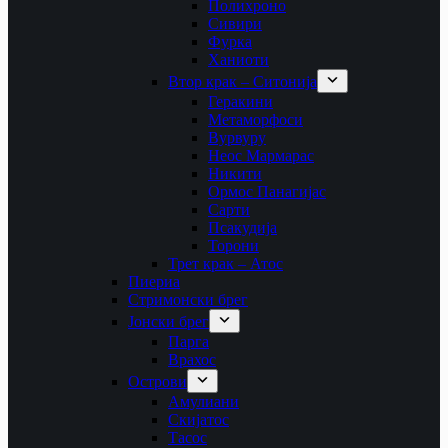
Полихроно
Сивири
Фурка
Ханиоти
Втор крак – Ситонија
Геракини
Метаморфоси
Вурвуру
Неос Мармарас
Никити
Ормос Панагијас
Сарти
Псакудија
Торони
Трет крак – Атос
Пиериа
Стримонски брег
Јонски брег
Парга
Врахос
Острови
Амулиани
Скијатос
Тасос