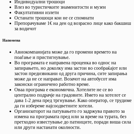
Индивидуални трошоци
Влез во туристичките знаменитости и музеи
Факултативни излети
Останати трошоци кои не се спомнати
Препорачуваме 1€ на ден од возрасно лице како бакшиш
за водичот
Напомена
Авиокомпанијата може да го промени времето на
поаѓање и пристигнување.
Во програмата е направена проценка во однос на
запирањето, но доколку има застои во сообраќајот или
застои предизвикани од друга причина, сите запирања
може да не се направат. Возачот на автобусот има
законски ограничено работно време.
Оваа програма е економична. Хотелите не се во
централно подрачје на градовите. Името на хотелот се
дава 1-2 дена пред тргнување. Како оператор, се трудиме
да ги избереме најсоодветните хотели.
Организаторот на патувањето го задржува правото за
измена на програмата пред или за време на турата, без
претходно известување до патниците, поради виша сила
или други настанати околности.