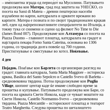
– импозантна зграда од периодот на Мусолини. Патувањето
продолжува кон
Матера
, град под заштита на УНЕСКО, со
посета на Sassi di Matera – древни пештерски населби
издлабени во карпи, катедралата и црквите врежани во
карпите. Матера е позната и по својот традиционален крцкав
леб, еден од најпрепознатливите специјалитети во Италија, а
токму тука се снимени и сцени од филмот No Time to Die
(James Bond 007). Продолжуваме кон
Алтамура
со посета на
Piazza Duomo – главниот плоштад, катедралата на градот и
најстарата пекара Forno Santa Caterina, основана во 1306
година, со традиција долга повеќе од 700 години.
Пристигнување и сместување во хотел.
Ноќевање.
4 ден
Појадок.
Поаѓање кон
Барлета
со организиран разглед на
градот: главната катедрала, Santa Maria Maggiore – историска
црква, Basilica del Santo Sepolcro и Castello Svevo di Barletta –
средновековна тврдина. Потоа продолжуваме кон
Puglia
Village
, шопинг центар каде ќе имаме слободно време за
прошетка и купување. Патувањето продолжува кон Бари, со
посета на црквата Свети Никола, каде се чуваат моштите на
Свети Никола, Castello Normanno-Svevo – средновековна
тврдина, Piazza Mercantile – историскиот плоштад и театарот
Teatro Margherita. Следува прошетка по шеталиштето