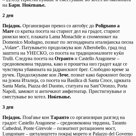
на
Бари
.
Ноќевање.
2 ден
Појадок.
Организиран превоз со автобус до
Polignano a
Mare
со кратка посета на стариот дел на градот, стариот
римски мост, плажата Lama Monachile и споменикот на
Domenico Modugno, познат по легендарната италијанска песна
„Volare“. Патувањето продолжува кон Alberobello, град под
заштита на УНЕСКО, со посета на традиционалните куќи
Trulli. Следува посета на
Отранто
и Castello Aragonese –
средновековна тврдина, како и прошетка низ градот каде се
чувствува убавината на јадранскиот брег. Слободно време за
ручек. Продолжуваме кон
Лече
, познат како барокниот бисер
на јужна Италија, со посета на Basilica di Santa Croce, црквата
Santa Maria, Piazza del Duomo, статуата на Sant’Oronzo, Porta
Napoli, замокот и античкиот амфитеатар. Пристигнување и
сместување во хотел.
Ноќевање.
3
ден
Појадок.
Поаѓање кон
Таранто
со организиран разглед на
градот: Castello Aragonese – средновековна тврдина, Taranto
Cathedral, Ponte Girevole – познатиот ротационен мост,
Lungomare – шеталиштето покрај морето и Palazzo del Governo