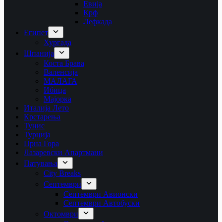
Евија
Крф
Лефкада
Египет
Хургада
Шпанија
Коста Брава
Валенсија
МАЛАГА
Ибица
Мајорка
Италија Лето
Крстарења
Тунис
Турција
Црна Гора
Лазаревски Апартмани
Патувања
City Breaks
Септември
Септември Авионски
Септември Автобуски
Октомври