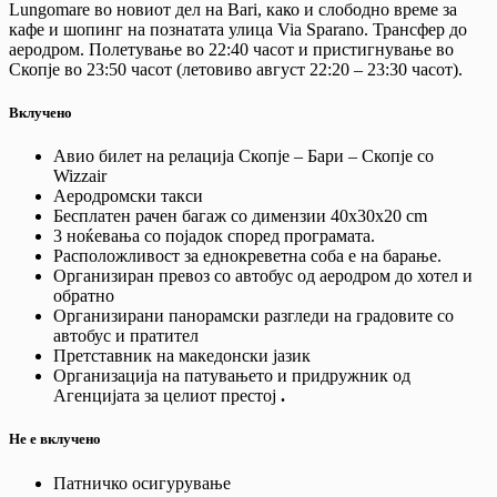
Lungomare во новиот дел на Bari, како и слободно време за
кафе и шопинг на познатата улица Via Sparano. Трансфер до
аеродром. Полетување во 22:40 часот и пристигнување во
Скопје во 23:50 часот (летовиво август 22:20 – 23:30 часот).
Вклучено
Авио билет на релација Скопје – Бари – Скопје со
Wizzair
Аеродромски такси
Бесплатен рачен багаж со димензии 40x30x20 cm
3 ноќевања со појадок според програмата.
Расположливост за еднокреветна соба е на барање.
Организиран превоз со автобус од аеродром до хотел и
обратно
Организирани панорамски разгледи на градовите со
автобус и пратител
Претставник на македонски јазик
Организација на патувањето и придружник од
Агенцијата за целиот престој
.
Не е вклучено
Патничко осигурување