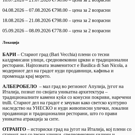
04.08.2026 – 07.08.2026 €798.00 – цена за 2 возрасни
18.08.2026 – 21.08.2026 €798.00 – цена за 2 возрасни
05.09.2026 – 08.09.2026 €778.00 – цена за 2 возрасни
Локација
БАРИ
– Стариот град (Bari Vecchia) плени со тесни
калдрмисани улици, средновековни цркви и традиционални
ресторани. Најпозната знаменитост е Basilica di San Nicola, а
модерниот дел на градот нуди продавници, кафиња и
променада крај морето.
АЛБЕРОБЕЛО
– мал град во регионот Апулија, југот на
Италија, познат по својата уникатна архитектура –
традиционалните камени куќи со конусни покриви, наречени
trulli. Стариот дел на градот е зачуван како светско културно
наследство на УНЕСКО и нуди живописни улички, локални
продавници и традиционални ресторани, што го прави
уникатна атракција за сите.
ОТРАНТО
– историски град на југот на Италија, кој плени со
стариот дел со тесни улички, средновековни ѕидини и