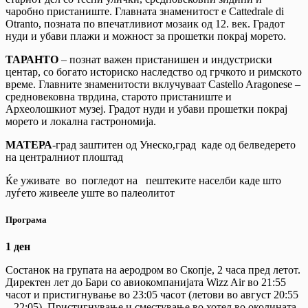
чаробно пристаниште. Главната знаменитост е Cattedrale di
Otranto, позната по впечатливиот мозаик од 12. век. Градот
нуди и убави плажи и можност за прошетки покрај морето.
ТАРАНТО
– познат важен пристанишен и индустриски
центар, со богато историско наследство од грчкото и римското
време. Главните знаменитости вклучуваат Castello Aragonese –
средновековна тврдина, старото пристаниште и
Археолошкиот музеј. Градот нуди и убави прошетки покрај
морето и локална гастрономија.
МАТЕРА
-град заштитен од Унеско,град каде од белведерето
на централниот плоштад
Ќе уживате во погледот на пештеките населби каде што
луѓето живееле уште во палеолитот
Програма
1 ден
Состанок на групата на аеродром во Скопје, 2 часа пред летот.
Директен лет до Бари со авиокомпанијата Wizz Air во 21:55
часот и пристигнување во 23:05 часот (летови во август 20:55
– 22:05). Пристигнување и сместување во хотел во околината