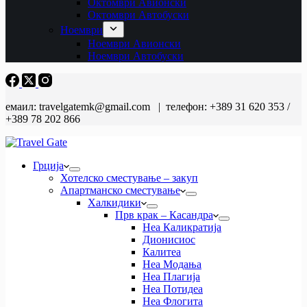
Октомври Авионски
Октомври Автобуски
Ноември
Ноември Авионски
Ноември Автобуски
емаил: travelgatemk@gmail.com | телефон: +389 31 620 353 /
+389 78 202 866
Грција
Хотелско сместување – закуп
Апартманско сместување
Халкидики
Прв крак – Касандра
Неа Каликратија
Дионисиос
Калитеа
Неа Модања
Неа Плагија
Неа Потидеа
Неа Флогита