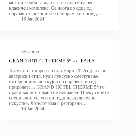
можни желби за луксузен и постмодерен
класичен комплекс. Се наоѓа во една од
најубавите локации со панорамски поглед…
16 Jan 2024
Бугарија
GRAND HOTEL THERME 5* – с. БАЊА
Хотелот е отворен во октомври 2022год. и е во
австриски стил, нуди луксузно сместување,
интернационална кујна и совршенство од
природата… GRAND HOTEL THERME 5* го
прави вашиот одмор незаборавен. Преку своите
специјални услуги ви нуди исклучително
искуство. Хотелот има 8 ресторани…
16 Jan 2024