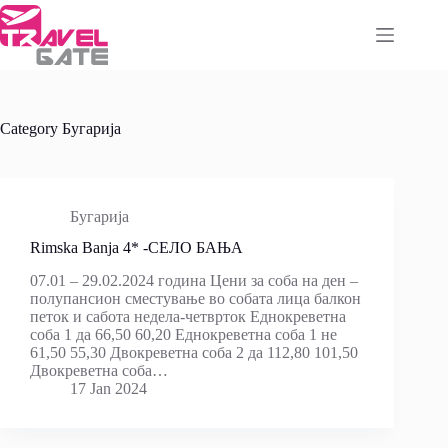
Skip
to
content
Category
Бугарија
Бугарија
Rimska Banja 4* -СЕЛО БАЊА
07.01 – 29.02.2024 година Цени за соба на ден –
полупансион сместување во собата лица балкон
петок и сабота недела-четврток Еднокреветна
соба 1 да 66,50 60,20 Еднокреветна соба 1 не
61,50 55,30 Двокреветна соба 2 да 112,80 101,50
Двокреветна соба…
17 Jan 2024