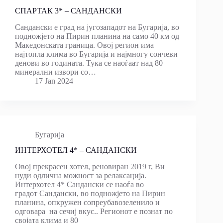
СПАРТАК 3* – САНДАНСКИ
Сандански е град на југозападот на Бугарија, во
подножјето на Пирин планина на само 40 км од
Македонската граница. Овој регион има
најтопла клима во Бугарија и најмногу сончеви
денови во годината. Тука се наоѓаат над 80
минерални извори со…
17 Jan 2024
Бугарија
ИНТЕРХОТЕЛ 4* – САНДАНСКИ
Овој прекрасен хотел, реновиран 2019 г, Ви
нуди одлична можност за релаксација.
Интерхотел 4* Сандански се наоѓа во
градот Сандански, во подножјето на Пирин
планина, опкружен сопреубавозеленило и
одговара на сечиј вкус.. Регионот е познат по
својата клима и 80