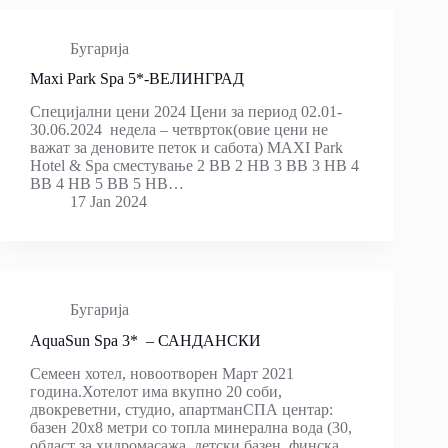
Бугарија
Maxi Park Spa 5*-ВЕЛИНГРАД
Специјални цени 2024 Цени за период 02.01-
30.06.2024 недела – четврток(овие цени не
важат за деновите петок и сабота) MAXI Park
Hotel & Spа сместување 2 BB 2 HB 3 BB 3 HB 4
BB 4 HB 5 BB 5 HB…
17 Jan 2024
Бугарија
AquaSun Spa 3* – САНДАНСКИ
Семеен хотел, новоотворен Март 2021
година.Хотелот има вкупно 20 соби,
двокреветни, студио, апартманСПА центар:
базен 20х8 метри со топла минерална вода (30,
област за хидромасажа, детски базен, финска