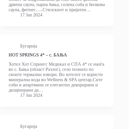
дрвена сауна, парна бања, солена соба и билкова
сауна, фитнес…..Стилскиот и пријатен…
17 Jan 2024
Бугарија
HOT SPRINGS 4* – с. БАЊА
Хотел Хот Спрингс Медикал и СПА 4* се наоѓа
во с. Бања (област Разлог), село познато по
своите термални извори. Во хотелот се користи
минерална вода во Wellness & SPA центар.Сите
соби и апартмани се елегантно декорирани и
дизајнирани да…
17 Jan 2024
Бугарија