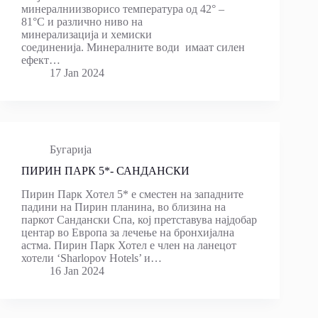
минералниизворисо температура од 42° –
81°С и различно ниво на
минерализација и хемиски
соединенија. Минералните води имаат силен
ефект…
17 Jan 2024
Бугарија
ПИРИН ПАРК 5*- САНДАНСКИ
Пирин Парк Хотел 5* е сместен на западните
падини на Пирин планина, во близина на
паркот Сандански Спа, кој претставува најдобар
центар во Европа за лечење на бронхијална
астма. Пирин Парк Хотел е член на ланецот
хотели ‘Sharlopov Hotels’ и…
16 Jan 2024