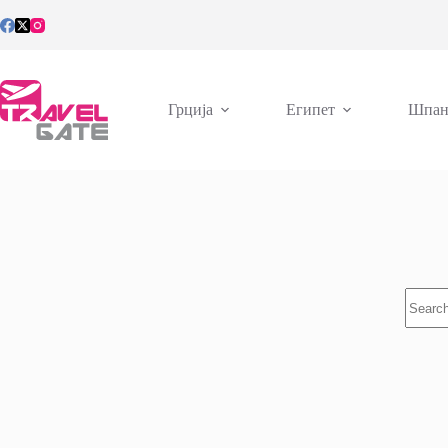
Skip
to
content
Грција
Египет
Шпан
No
results