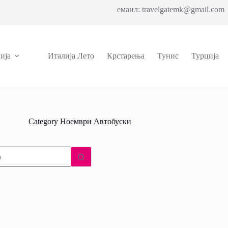
емаил: travelgatemk@gmail.com 
ија
Италија Лето
Крстарења
Тунис
Турција
Category
Ноември Автобуски