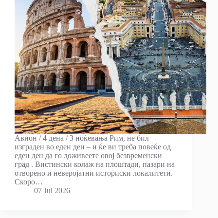
Авион / 4 дена / 3 ноќевања Рим, не бил
изграден во еден ден – и ќе ви треба повеќе од
еден ден да го доживеете овој безвременски
град . Вистински колаж на плоштади, пазари на
отворено и неверојатни историски локалитети.
Скоро…
07 Jul 2026