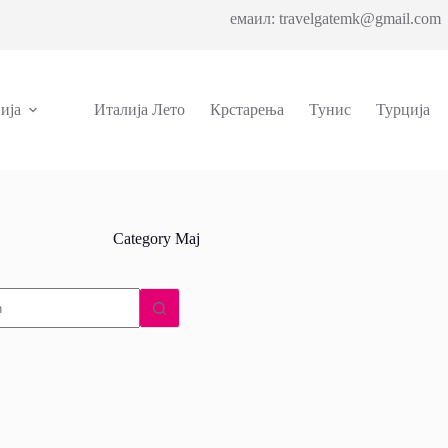
емаил: travelgatemk@gmail.com 
ија
Италија Лето
Крстарења
Тунис
Турција
Category
Мај