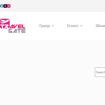
Skip
to
content
Грција
Египет
Шпан
No
results