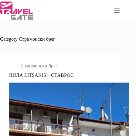
Skip
to
content
Category
Стримонски брег
Стримонски брег
ВИЛА LITSAKIS – СТАВРОС