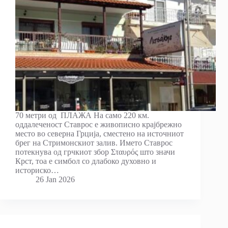
70 мeтри од ПЛАЖА На само 220 км.
оддалеченост Ставрос е живописно крајбрежно
место во северна Грција, сместено на источниот
брег на Стримонскиот залив. Името Ставрос
потекнува од грчкиот збор Σταυρός што значи
Крст, тоа е симбол со длабоко духовно и
историско…
26 Jan 2026