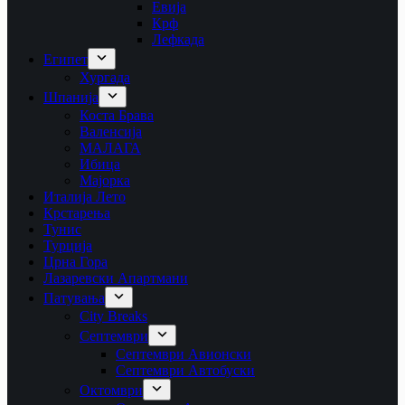
Евија
Крф
Лефкада
Египет
Хургада
Шпанија
Коста Брава
Валенсија
МАЛАГА
Ибица
Мајорка
Италија Лето
Крстарења
Тунис
Турција
Црна Гора
Лазаревски Апартмани
Патувања
City Breaks
Септември
Септември Авионски
Септември Автобуски
Октомври