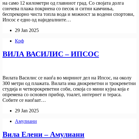
на само 12 километри од главниот град. Со својата долга
сончева плажа покриена со песок и ситни камчиња,
беспрекорно чиста топла вода и можност за водени спортови,
Ипсос е едно од најидеалните…
29 Jan 2025
Крф
ВИЛА ВАСИЛИС – ИПСОС
Вилата Василис се наоѓа во мирниот дел на Ипсос, на околу
300 метри од плажата. Вилата има двокреветни и трокреветни
студија и четворокреветни соби, секоја со мини кујна која е
опремена со основен прибор, тоалет, интернет и тераса.
Собите се наоѓаат…
29 Jan 2025
Амулиани
Вила Елени – Амулиани