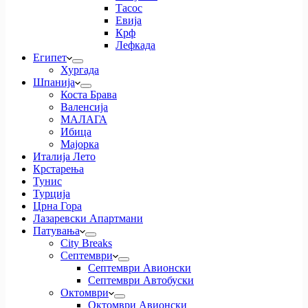
Тасос
Евија
Крф
Лефкада
Египет
Хургада
Шпанија
Коста Брава
Валенсија
МАЛАГА
Ибица
Мајорка
Италија Лето
Крстарења
Тунис
Турција
Црна Гора
Лазаревски Апартмани
Патувања
City Breaks
Септември
Септември Авионски
Септември Автобуски
Октомври
Октомври Авионски