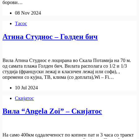
борови…
08 Nov 2024
Тасос
Атина Студиос – Голден бич
Вила Атина Студиос е лоцирана во Скала Потамија на 70 м.
од самата плажа Голден бич. Вилата располага со 1/2 и 1/3
студија (француски лежај и класичен лежај или софа), ,
опремени со кујна, ТВ, клима (со доплата),Wi – Fi…
10 Jul 2024
Скијатос
Вила “Angela Zoi” – Скијатос
На само 400км оддалеченост по копнен пат и 3 часа со траект