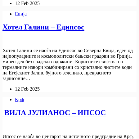
12 Feb 2025
Евија
Хотел Галини – Едипсос
Хотел Галини се наоѓа на Едипсос во Северна Евија, еден од
најпопуларните и космополитски бањски градови во Грција,
мирен дел без градски содржини. Корисните својства на
термалните извори комбинирани со кристално чистите води
на Егејскиот Залив, бујното зеленило, прекрасното
зајдисонце…
12 Feb 2025
Крф
ВИЛА ЈУЛИАНОС – ИПСОС
Ипсос се наоѓа во центарот на источното предградие на Крф,