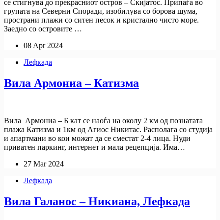
се стигнува до прекрасниот остров – Скијатос. Припаѓа во
групата на Северни Споради, изобилува со борова шума,
пространи плажи со ситен песок и кристално чисто море.
Заедно со островите …
08 Apr 2024
Лефкада
Вила Армониа – Катизма
Вила Армониа – Б кат се наоѓа на околу 2 км од познатата
плажа Катизма и 1км од Агиос Никитас. Располага со студија
и апартмани во кои можат да се сместат 2-4 лица. Нуди
приватен паркинг, интернет и мала рецепција. Има…
27 Mar 2024
Лефкада
Вила Галанос – Никиана, Лефкада