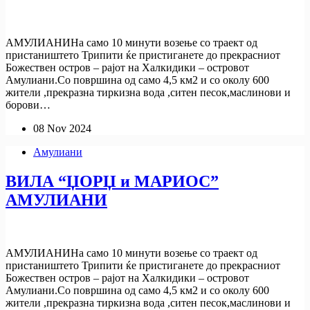
АМУЛИАНИНа само 10 минути возење со траект од
пристаништето Трипити ќе пристиганете до прекрасниот
Божествен остров – рајот на Халкидики – островот
Амулиани.Со површина од само 4,5 км2 и со околу 600
жители ,прекразна тиркизна вода ,ситен песок,маслинови и
борови…
08 Nov 2024
Амулиани
ВИЛА “ЏОРЏ и МАРИОС”
АМУЛИАНИ
АМУЛИАНИНа само 10 минути возење со траект од
пристаништето Трипити ќе пристиганете до прекрасниот
Божествен остров – рајот на Халкидики – островот
Амулиани.Со површина од само 4,5 км2 и со околу 600
жители ,прекразна тиркизна вода ,ситен песок,маслинови и