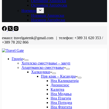
Октомври Авионски
Октомври Автобуски
Ноември
Ноември Авионски
Ноември Автобуски
емаил: travelgatemk@gmail.com | телефон: +389 31 620 353 /
+389 78 202 866
Грција
Хотелско сместување – закуп
Апартманско сместување
Халкидики
Прв крак – Касандра
Неа Каликратија
Дионисиос
Калитеа
Неа Модања
Неа Плагија
Неа Потидеа
Неа Флогита