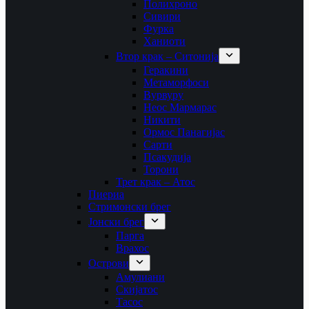
Полихроно
Сивири
Фурка
Ханиоти
Втор крак – Ситонија
Геракини
Метаморфоси
Вурвуру
Неос Мармарас
Никити
Ормос Панагијас
Сарти
Псакудија
Торони
Трет крак – Атос
Пиериа
Стримонски брег
Јонски брег
Парга
Врахос
Острови
Амулиани
Скијатос
Тасос