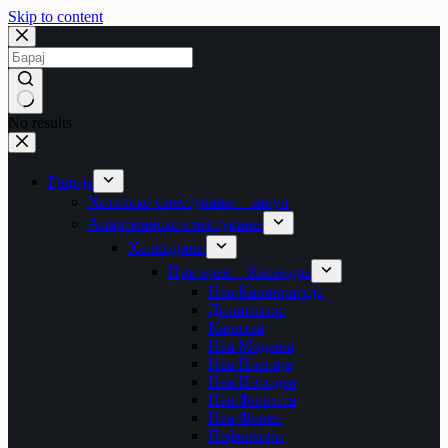
Skip to content
No results
Грција
Хотелско сместување – закуп
Апартманско сместување
Халкидики
Прв крак – Касандра
Неа Каликратија
Дионисиос
Калитеа
Неа Модања
Неа Плагија
Неа Потидеа
Неа Флогита
Неа Фокеа
Пефкохори