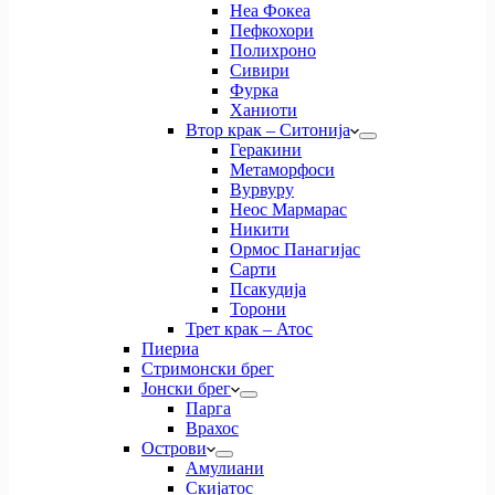
Неа Фокеа
Пефкохори
Полихроно
Сивири
Фурка
Ханиоти
Втор крак – Ситонија
Геракини
Метаморфоси
Вурвуру
Неос Мармарас
Никити
Ормос Панагијас
Сарти
Псакудија
Торони
Трет крак – Атос
Пиериа
Стримонски брег
Јонски брег
Парга
Врахос
Острови
Амулиани
Скијатос