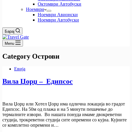
Октомври Автобуски
Ноември
Ноември Авионски
Ноември Автобуски
Барај
Menu
Category
Острови
Евија
Вила Џорџ – Едипсос
Вила Џорџ или Хотел Џорџ има одлична локација во градот
Едипсос. На 50м од плажа и на 5 минути пешачење до
термалните извори. Во нашата понуда имаме двокреветни
студија, трокреветни студија сите опремени со кујна. Кујните
се комплетно опремени и…