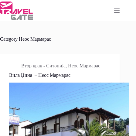
Skip
to
content
Category
Неос Мармарас
Втор крак - Ситонија
,
Неос Мармарас
Вила Џина – Неос Мармарас