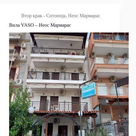
Втор крак - Ситонија
,
Неос Мармарас
Вила VASO – Неос Мармарас