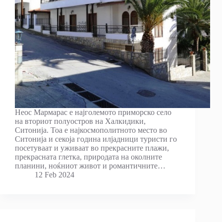
Неос Мармарас е најголемото приморско село
на вториот полуостров на Халкидики,
Ситонија. Тоа е најкосмополитното место во
Ситонија и секоја година илјадници туристи го
посетуваат и уживаат во прекрасните плажи,
прекрасната глетка, природата на околните
планини, ноќниот живот и романтичните…
12 Feb 2024