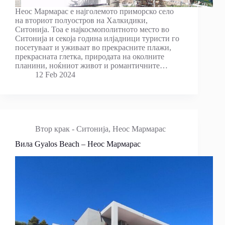
Неос Мармарас е најголемото приморско село
на вториот полуостров на Халкидики,
Ситонија. Тоа е најкосмополитното место во
Ситонија и секоја година илјадници туристи го
посетуваат и уживаат во прекрасните плажи,
прекрасната глетка, природата на околните
планини, ноќниот живот и романтичните…
12 Feb 2024
Втор крак - Ситонија
,
Неос Мармарас
Вила Gyalos Beach – Неос Мармарас