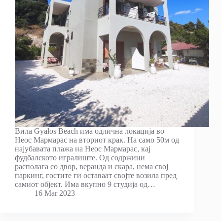
Вила Gyalos Beach има одлична локација во
Неос Мармарас на вториот крак. На само 50м од
најубавата плажа на Неос Мармарас, кај
фудбалското игралиште. Од содржини
располага со двор, веранда и скара, нема свој
паркинг, гостите ги оставаат својте возила пред
самиот објект. Има вкупно 9 студија од…
16 Mar 2023