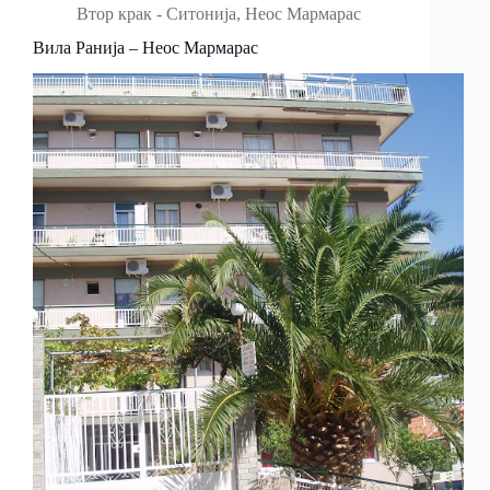
Втор крак - Ситонија
,
Неос Мармарас
Вила Раниjа – Неос Мармарас