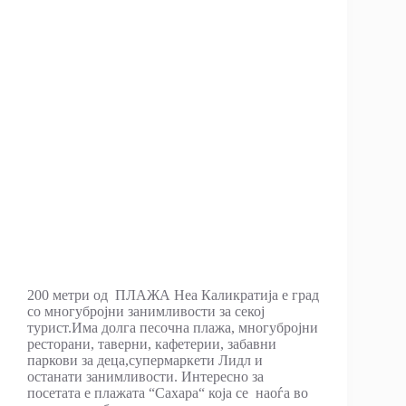
200 метри од ПЛАЖА Неа Каликратија е град
со многубројни занимливости за секој
турист.Има долга песочна плажа, многубројни
ресторани, таверни, кафетерии, забавни
паркови за деца,супермаркети Лидл и
останати занимливости. Интересно за
посетата е плажата “Сахара“ која се наоѓа во