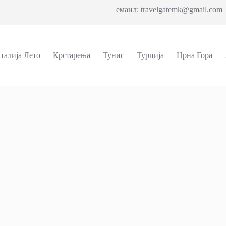
емаил: travelgatemk@gmail.com 
талија Лето
Крстарења
Тунис
Турција
Црна Гора