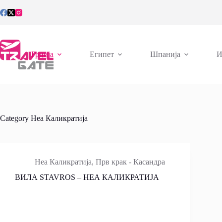
Skip
to
content
Грција
Египет
Шпанија
И
Category
Неа Каликратија
Неа Каликратија
,
Прв крак - Касандра
ВИЛА STAVROS – НЕА КАЛИКРАТИЈА