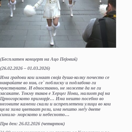
(Бесплатен концерт на Ацо Пејовиќ)
(26.02.20
2
6 – 01.03.2026)
Има градови кои имаат своја душа-колку почесто се
навраќате во нив, се
`
поблиску и подлабоко ги
чувствувате. И едноставно, не можете да не ги
засакате. Токму таков е Херцег Нови, малиот рај на
Црногорското приморје
…
Има нешто посебно во
неговите камени скали и испреплетени улици во кои
цела зима цветаат рози, има нешто меѓу двете
синила- морското и небесното…
Прв ден
:
26.02.20
2
6 (четврток)