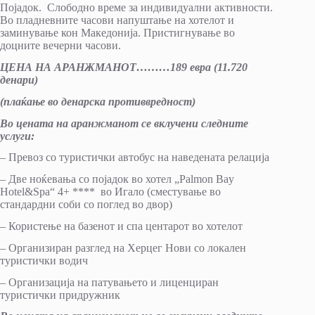
Појадок. Слободно време за индивидуални активности.
Во пладневните часови напуштање на хотелот и
заминување кон Македонија. Пристигнување во
доцните вечерни часови.
ЦЕНА НА АРАНЖМАНОТ………189 евра (11.720
денари)
(плаќање во денарска противвредност)
Во цената на аранжманот се вклуч
ени следните
услуги
:
– Превоз со туристички автобус на наведената релација
– Две ноќевања со појадок во хотел „Palmon Bay
Hotel&Spa“ 4+ **** во Игало (сместување во
стандардни соби со поглед во двор)
– Користење на базенот и спа центарот во хотелот
– Организиран разглед на Херцег Нови со локален
туристички водич
– Организација на патувањето и лиценциран
туристички придружник