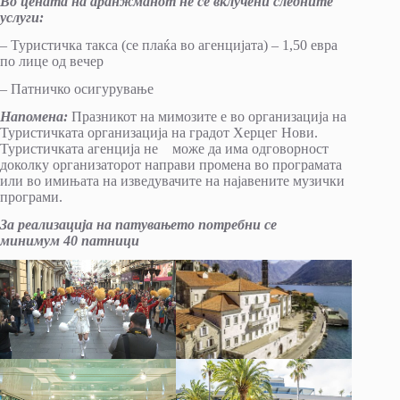
Во цената на аранжманот не се вклучени следните
услуги
:
– Туристичка такса (се плаќа во агенцијата) – 1,50 евра
по лице од вечер
– Патничко осигурување
Напомена:
Празникот на мимозите е во организација на
Туристичката организација на градот Херцег Нови.
Туристичката агенција не може да има одговорност
доколку организаторот направи промена во програмата
или во имињата на изведувачите на најавените музички
програми.
За реализација на патувањето потребни се
минимум
40
патници