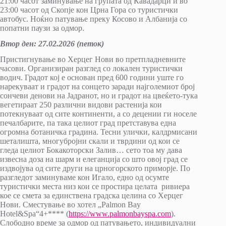
21:00 часот заминување на групата од Кавадарци и во
23:00 часот од Скопје кон Црна Гора со туристички
автобус. Ноќно патување преку Косово и Албанија со
попатни паузи за одмор.
Втор ден
:
27.02.2026 (петок)
Пристигнување во Херцег Нови во претпладневните
часови. Организиран разглед со локален туристички
водич. Градот кој е основан пред 600 години уште го
нарекуваат и градот на сонцето заради најголемиот број
сончеви денови на Јадранот, но и градот на цвеќето-тука
вегетираат 250 различни видови растенија кои
потекнуваат од сите континенти, а со децении ги носеле
печалбарите, па така целиот град претставува една
огромна ботаничка градина. Тесни улички, калдрмисани
шеталишта, многубројни скали и тврдини од кои се
гледа целиот Бокакоторски Залив… сето тоа му дава
извесна доза на шарм и елеганција со што овој град се
издвојува од сите други на црногорското приморје. По
разгледот заминуваме кон Игало, едно од осумте
туристички места низ кои се простира целата ривиера
кое се смета за единствена градска целина со Херцег
Нови. Сместување во хотел „Palmon Bay
Hotel&Spa“4+**** (
https://www.palmonbayspa.com
).
Слободно време за одмор од патувањето, индивидуални