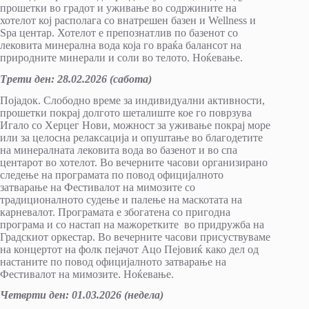
прошетки во градот и уживање во содржините на
хотелот кој располага со внатрешен базен и Wellness и
Spa центар. Хотелот е препознатлив по базенот со
лековита минерална вода која го враќа балансот на
природните минерали и соли во телото. Ноќевање.
Трети ден
:
28.02.2026 (сабота)
Појадок. Слободно време за индивидуални активности,
прошетки покрај долгото шеталиште кое го поврзува
Игало со Херцег Нови, можност за уживање покрај море
или за целосна релаксација и опуштање во благодетите
на минералната лековита вода во базенот и во спа
центарот во хотелот. Во вечерните часови организирано
следење на програмата по повод официјалното
затварање на Фестивалот на мимозите со
традиционалното судење и палење на маскотата на
карневалот. Програмата е збогатена со пригодна
програма и со настап на мажоретките во придружба на
Градскиот оркестар. Во вечерните часови присуствуваме
на концертот на фолк пејачот Ацо Пејовиќ како дел од
настаните по повод официјалното затварање на
Фестивалот на мимозите. Ноќевање.
Четврти ден
:
01.03.2026 (недела)