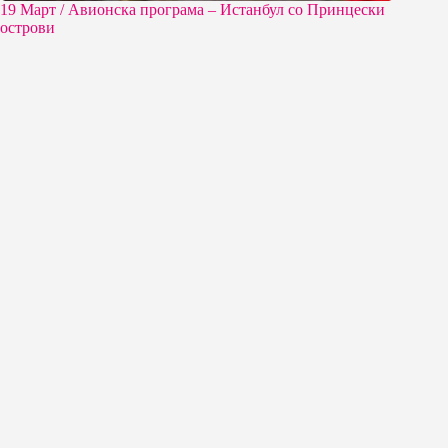
19 Март / Aвионска програма – Истанбул со Принцески
острови