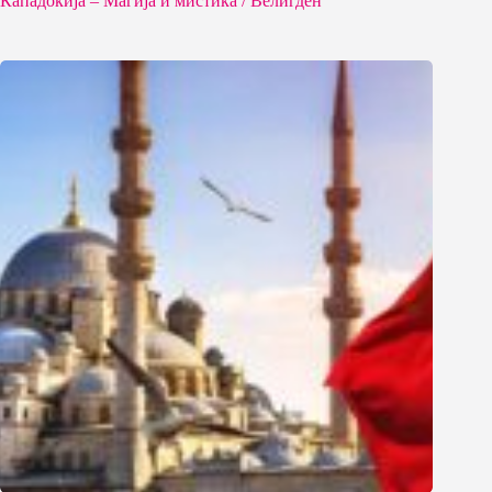
Кападокија – Магија и мистика / Велигден