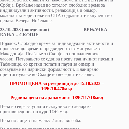
Србија. Враќање назад во хотелот, слободно време за
индивидуални активности, релаксација и одмор,
можност за користење на СПА содржините вклучени во
цената. Вечера. Ноќевање.
23.10.2023 (понеделник) ВРЊАЧКА
БАЊА – СКОПЈЕ
Појадок. Слободно време за индивидуални активности и
прошетки до времето предвидено за заминување за
Македонија. Поаѓање за Скопје во попладневните
часови. Патувањето се одвива преку граничниот премин
Табановце, со кратки попатни паузи за одмор и
обавување на царински формалности. Планирано
пристигнување во Скопје во вечерните часови.
ПРОМО ЦЕНА за резервација до 15.10.2023 –
169€/10.478мкд
Редовна цена на аранжманот 189€/11.718мкд
Цена во евра за уплата исклучиво во денарска
противвредност по курс 1€/62мкд.
Цена по лице за најмалку 2 лица во соба.