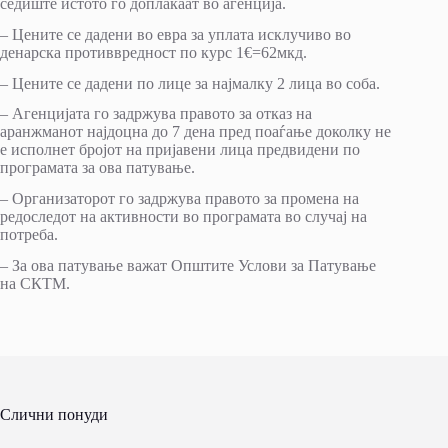
седиште истото го доплаќаат во агенција.
– Цените се дадени во евра за уплата исклучиво во
денарска противвредност по курс 1€=62мкд.
– Цените се дадени по лице за најмалку 2 лица во соба.
– Агенцијата го задржува правото за отказ на
аранжманот најдоцна до 7 дена пред поаѓање доколку не
е исполнет бројот на пријавени лица предвидени по
програмата за ова патување.
– Организаторот го задржува правото за промена на
редоследот на активности во програмата во случај на
потреба.
– За ова патување важат Општите Услови за Патување
на СКТМ.
Слични понуди