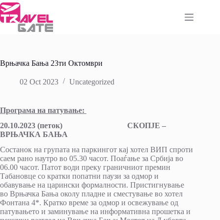
Skip
to
content
Врњачка Бања 23ти Октомври
02 Oct 2023
Uncategorized
Програма на патување:
20.10.2023 (петок) СКОПЈЕ –
ВРЊАЧКА БАЊА
Состанок на групата на паркингот кај хотел ВИП спроти
саем рано наутро во 05.30 часот. Поаѓање за Србија во
06.00 часот. Патот води преку граничниот премин
Табановце со кратки попатни паузи за одмор и
обавување на царински формалности. Пристигнување
во Врњачка Бања околу пладне и сместување во хотел
Фонтана 4*. Кратко време за одмор и освежување од
патувањето и заминување на информативна прошетка и