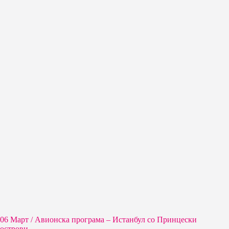
06 Март / Aвионска програма – Истанбул со Принцески
острови