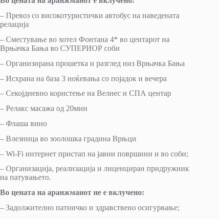
Во цената на аранжманот е вклучено:
– Превоз со високотуристички автобус на наведената
релација
– Сместување во хотел Фонтана 4* во центарот на
Врњачка Бања во СУПЕРИОР соби
– Организирана прошетка и разглед низ Врњачка Бања
– Исхрана на база 3 ноќевања со поjaдок и вечера
– Секојдневно користење на Велнес и СПА центар
– Релакс масажа од 20мин
– Флаша вино
– Влезница во зоолошка градина Врњци
– Wi-Fi интернет пристап на јавни површини и во соби;
– Организација, реализација и лиценциран придружник
на патувањето.
Во цената на аранжманот не е вклучено:
– Задолжително патничко и здравствено осигурвање;