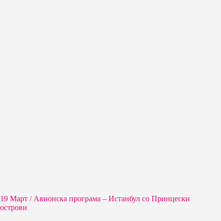
19 Март / Aвионска програма – Истанбул со Принцески
острови