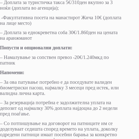
– Доплата за туристичка такса 5€/310ден вкупно за 3
ноќи (доплата во агенција);
-Факултативна посета на манастирот Жича 10€ (доплата
на лице место)
– Доплата за еднокреветна соба 30€/1.860ден на цената
на аранжманот
Попусти и опционални доплати:
– Намалување за сопствен превоз -20€/1.240мкд по
патник
Напомени:
– За ова патување потребно e да поседувате валиден
биометриски пасош, најмалку 3 месеци пред истек, или
валидна лична карта.
– За резервација потребна е задолжителна уплата на
депозит од најмалку 30% доплата најдоцна до 2 недели
пред поаѓање.
– Со потпишување на договорот на патниците им се
доделуваат седишта според времето на уплата, доколку
одредени патници имаат посебни барања за конкретно