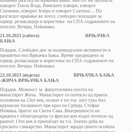
пешачки разглед на Врњачка Бања: Мостот на Љубовта,
изворот Топла Вода, Римските извори, изворот
Снежник, изворот Језеро и изворот Слатина… По
разгледот враќање во хотел, слободно попладне за
одмор, релаксација и користење на СПА содржините на
хотелот. Вечера. Ноќевање.
21.10.2023 (сабота) ВРЊАЧКА
БАЊА
Појадок. Слободен ден за индивидуални активности и
прошетки низ Врњачка Бања. Време предвидено за
одмор, релаксација и користење на СПА содржините на
хотелот. Вечера. Ноќевање.
22.10.2023 (недела) ВРЊАЧКА БАЊА
-ЖИЧА-ВРЊАЧКА БАЊА
Појадок. Moжност за факултативна посета на
манастирот Жича. Манастирот со потекло од првата
половина на 13от век, познат е по тоа што тука бил
крунисан тогашниот прв крал на Србија, Стефан
Немања, братот на Свети Сава. Внатрешноста на
црквата е облагородена со фрески кои водат потекло од
раниот 13ти век и припаѓаат на т.н. Златно доба на
српското сликарство. Манастирот заради своето особено
значење денес е заштитен како споменик на културата на