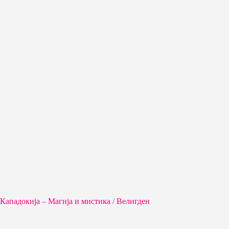
Кападокија – Магија и мистика / Велигден