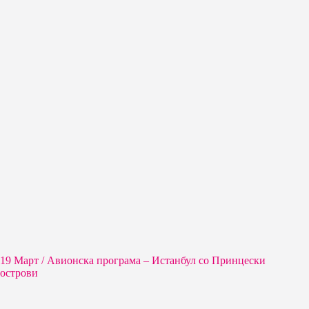
19 Март / Aвионска програма – Истанбул со Принцески
острови