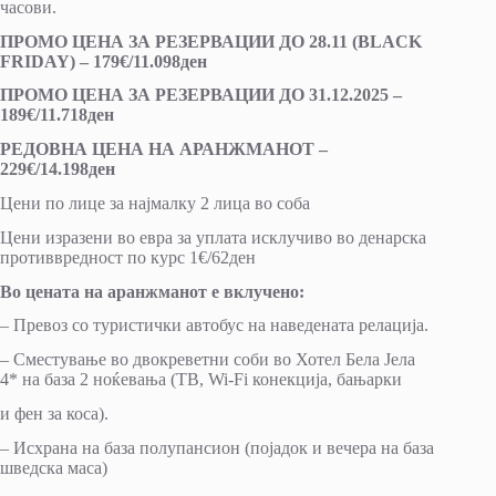
часови.
ПРОМО ЦЕНА ЗА РЕЗЕРВАЦИИ ДО 28.11 (BLACK
FRIDAY) – 179€/11.098ден
ПРОМО ЦЕНА ЗА РЕЗЕРВАЦИИ ДО 31.12.2025 –
189€/11.718ден
РЕДОВНА ЦЕНА НА АРАНЖМАНОТ –
229€/14.198ден
Цени по лице за најмалку 2 лица во соба
Цени изразени во евра за уплата исклучиво во денарска
противвредност по курс 1€/62ден
Во цената на аранжманот е вклучено:
– Превоз со туристички автобус на наведената релација.
– Сместување во двокреветни соби во Хотел Бела Јела
4* на база 2 ноќевања (ТВ, Wi-Fi конекција, бањарки
и фен за коса).
– Исхрана на база полупансион (појадок и вечера на база
шведска маса)