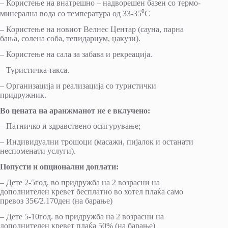
– Користење на внатрешно – надворешен базен со термо-
минерална вода со температура од 33-35⁰C
– Користење на новиот Велнес Центар (сауна, парна
бања, солена соба, тепидариум, џакузи).
– Користење на сала за забава и рекреација.
– Туристичка такса.
– Организација и реализација со туристички
придружник.
Во цената на аранжманот не е вклучено:
– Патничко и здравствено осигурување;
– Индивидуални трошоци (масажи, пијалок и останати
неспоменати услуги).
Попусти и опционални доплати:
– Дете 2-5год. во придружба на 2 возрасни на
дополнителен кревет бесплатно во хотел плаќа само
превоз 35€/2.170ден (на барање)
– Дете 5-10год. во придружба на 2 возрасни на
дополнителен кревет плаќа 50% (на барање)