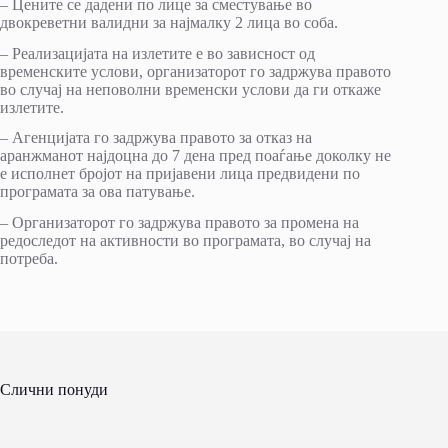
– Цените се дадени по лице за сместување во
двокреветни валидни за најмалку 2 лица во соба.
– Реализацијата на излетите е во зависност од
временските услови, организаторот го задржува правото
во случај на неповолни временски услови да ги откаже
излетите.
– Агенцијата го задржува правото за отказ на
аранжманот најдоцна до 7 дена пред поаѓање доколку не
е исполнет бројот на пријавени лица предвидени по
програмата за ова патување.
– Организаторот го задржува правото за промена на
редоследот на активности во програмата, во случај на
потреба.
Слични понуди