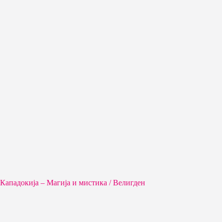
Кападокија – Магија и мистика / Велигден