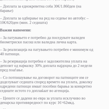
– Доплата за еднокреветна соба 30€/1.860ден (на
барање)
– Доплата за одбирање на ред на седење во автобус –
10€/620ден (мин. 2 седишта)
Важни напомени:
– За патувањето е потребно да поседувате валиден
биометриски пасош или валидна лична карта.
– За реализација на патувањето потребен е минимум од
40 патници.
– За резервација потребна е задолжителна уплата на
депозит од најмалку 30% доплата најдоцна до 2 недели
пред поаѓање.
– Со потпишување на договорот на патниците им се
доделуваат седишта според времето на уплата, доколку
одредени патници имаат посебни барања за конкретно
седиште истото го доплаќаат во агенција.
– Цените се дадени во евра за уплата исклучиво во
денарска противвредност по курс 1€=62мкд.