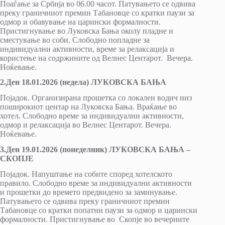
Поаѓање за Србија во 06.00 часот. Патувањето се одвива
преку граничниот премин Табановце со кратки паузи за
одмор и обавување на царински формалности.
Пристигнување во Луковска Бања околу пладне и
сместување во соби. Слободно попладне за
индивидуални активности, време за релаксација и
користење на содржините од Велнес Центарот. Вечера.
Ноќевање.
2.Ден 18.01.2026 (недела) ЛУКОВСКА БАЊА
Појадок. Организирана прошетка со локален водич низ
поширокиот центар на Луковска Бања. Враќање во
хотел. Слободно време за индивидуални активности,
одмор и релаксација во Велнес Центарот. Вечера.
Ноќевање.
3.Ден 19.01.2026 (понеделник) ЛУКОВСКА БАЊА –
СКОПЈЕ
Појадок. Напуштање на собите според хотелското
правило. Слободно време за индивидуални активности
и прошетки до времето предвидено за заминување.
Патувањето се одвива преку граничниот премин
Табановце со кратки попатни паузи за одмор и царински
формалности. Пристигнување во Скопје во вечерните