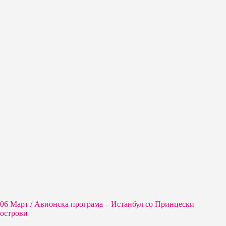
06 Март / Aвионска програма – Истанбул со Принцески
острови