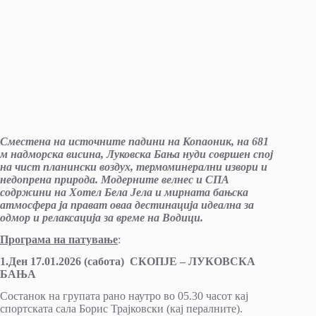
Сместена на источните падини на Копаоник, на 681
м надморска висина, Луковска Бања нуди совршен спој
на чист планински воздух, термоминерални извори и
недопрена природа. Модерните велнес и СПА
содржини на Хотел Бела Јела и мирната бањска
атмосфера ја прават оваа дестинација идеална за
одмор и релаксација за време на Водици.
Програма на патување
:
1.Ден 17.01.2026 (сабота) СКОПЈЕ – ЛУКОВСКА
БАЊА
Состанок на групата рано наутро во 05.30 часот кај
спортската сала Борис Трајковски (кај пералните).