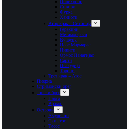
Полихроно
Сивири
Фурка
Ханиоти
Втор крак – Ситонија
Геракини
Метаморфоси
Вурвуру
Неос Мармарас
Никити
Ормос Панагијас
Сарти
Псакудија
Торони
Трет крак – Атос
Пиериа
Стримонски брег
Јонски брег
Парга
Врахос
Острови
Амулиани
Скијатос
Тасос