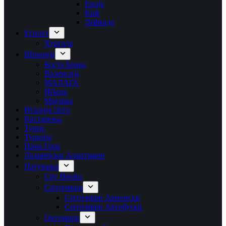
Евија
Крф
Лефкада
Египет
Хургада
Шпанија
Коста Брава
Валенсија
МАЛАГА
Ибица
Мајорка
Италија Лето
Крстарења
Тунис
Турција
Црна Гора
Лазаревски Апартмани
Патувања
City Breaks
Септември
Септември Авионски
Септември Автобуски
Октомври