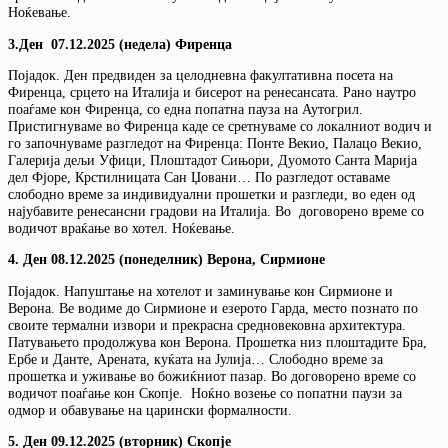
Ноќевање.
3.Ден 07.12.2025 (недела) Фиренца
Појадок. Ден предвиден за целодневна факултативна посета на
Фиренца, срцето на Италија и бисерот на ренесансата. Рано наутро
поаѓаме кон Фиренца, со една попатна пауза на Аутогрил.
Пристигнуваме во Фиренца каде се сретнуваме со локалниот водич и
го започнуваме разгледот на Фиренца: Понте Векио, Палацо Векио,
Галерија дељи Уфици, Плоштадот Сињори, Дуомото Санта Марија
дел Фјоре, Крстилницата Сан Џовани… По разгледот оставаме
слободно време за индивидуални прошетки и разгледи, во еден од
најубавите ренесансни градови на Италија. Во договорено време со
водичот враќање во хотел. Ноќевање.
4. Ден 08.12.2025 (понеделник) Верона, Сирмионе
Појадок. Напуштање на хотелот и заминување кон Сирмионе и
Верона. Ве водиме до Сирмионе и езерото Гарда, место познато по
своите термални извори и прекрасна средновековна архитектура.
Патувањето продолжува кон Верона. Прошетка низ плоштадите Бра,
Ербе и Данте, Арената, куќата на Јулија… Слободно време за
прошетка и уживање во божиќниот пазар. Во договорено време со
водичот поаѓање кон Скопје. Ноќно возење со попатни паузи за
одмор и обавување на царински формалности.
5. Ден 09.12.2025 (вторник) Скопје