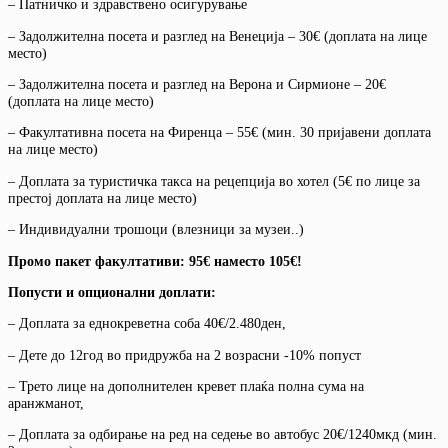
– Патничко и здравствено осигурување
– Задолжителна посета и разглед на Венеција – 30€ (доплата на лице
место)
– Задолжителна посета и разглед на Верона и Сирмионе – 20€
(доплата на лице место)
– Факултативна посета на Фиренца – 55€ (мин. 30 пријавени доплата
на лице место)
– Доплата за туристичка такса на рецепција во хотел (5€ по лице за
престој доплата на лице место)
– Индивидуални трошоци (влезници за музеи..)
Промо пакет факултативи: 95€ наместо 105€!
Попусти и опционални доплати:
– Доплата за еднокреветна соба 40€/2.480ден,
– Дете до 12год во придружба на 2 возрасни -10% попуст
– Трето лице на дополнителен кревет плаќа полна сума на
аранжманот,
– Доплата за одбирање на ред на седење во автобус 20€/1240мкд (мин.