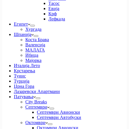
Тасос
Евија
Крф
Лефкада
Египет
Хургада
Шпанија
Коста Брава
Валенсија
МАЛАГА
Ибица
Мајорка
Италија Лето
Крстарења
Тунис
Турција
Црна Гора
Лазаревски Апартмани
Патувања
City Breaks
Септември
Септември Авионски
Септември Автобуски
Октомври
Октомври Авионски