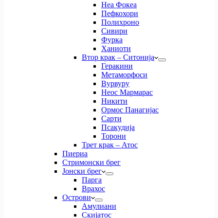
Неа Фокеа
Пефкохори
Полихроно
Сивири
Фурка
Ханиоти
Втор крак – Ситонија
Геракини
Метаморфоси
Вурвуру
Неос Мармарас
Никити
Ормос Панагијас
Сарти
Псакудија
Торони
Трет крак – Атос
Пиериа
Стримонски брег
Јонски брег
Парга
Врахос
Острови
Амулиани
Скијатос