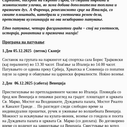
живописните улички, во зима добива дополнителна топлина и
празничен дух. А Фиренца, ренесансното срце на Италија, со
своите плоштади, катедрали и уметнички ремек-дела,
претставува кулминација на ова незаборавно патување.
Едно патување, четири фасцинантни града – спој на уметност,
историја, романтика и празнична магија!
Програма на патување
:
1.Ден 05.12.2025 (петок) Скопје
Состанок на групата на паркингот кај спортска сала Борис Трајковски
(кај пералните) во 13.30 часот. Поаѓање за Италија во 14.00 часот.
Патувањето се одвива преку Србија, Хрватска и Словенија со попатни
паузи за одмор и обавување на царински формалности. Ноќно возење.
2.Ден 06.12.2025 (сабота) Венеција
Пристигнување во претпладневните часови во Италија. Пловидба со
брод кон Венеција и пешачки разглед на градот: плоштадот и црквата
Св. Марко, Мостот на Воздишките, Дуждевата палата, Мостот Риалто
и Каналот Гранде… По разгледот следи слободно време за
индивидуални прошетки, ручек и уживање во волшебната Венеција.
Можност за искачување на кулата-ѕвоник, возење со гондола и посета
на Дуждевата палата и црквата Св. Марко (со доплата). Во договорено
време со водичот на заминување од Венеција. Сместување во хотел.