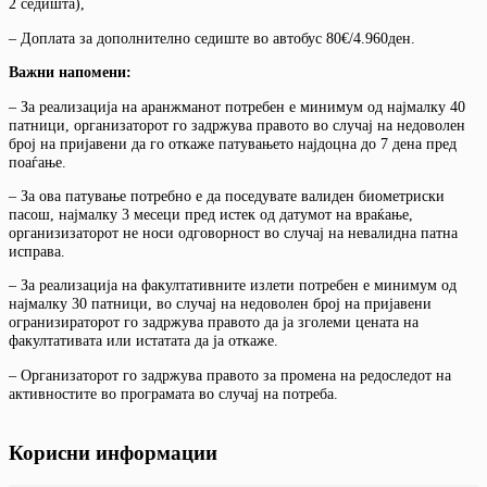
2 седишта),
– Доплата за дополнително седиште во автобус 80€/4.960ден.
Важни напомени:
– За реализација на аранжманот потребен е минимум од најмалку 40
патници, организаторот го задржува правото во случај на недоволен
број на пријавени да го откаже патувањето најдоцна до 7 дена пред
поаѓање.
– За ова патување потребно е да поседувате валиден биометриски
пасош, најмалку 3 месеци пред истек од датумот на враќање,
организизаторот не носи одговорност во случај на невалидна патна
исправа.
– За реализација на факултативните излети потребен е минимум од
најмалку 30 патници, во случај на недоволен број на пријавени
огранизираторот го задржува правото да ја зголеми цената на
факултативата или истатата да ја откаже.
– Организаторот го задржува правото за промена на редоследот на
активностите во програмата во случај на потреба.
Корисни информации