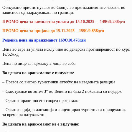
Очекувано пристигнување во Скопје во претпладневните часови, во
зависност од задржувањата по граници.
ПРОМО цена за комплетна уплата до 15.10.2025 – 149€/9.238ден
ПРОМО цена за пријава до 15.11.2025 – 159€/9.858ден
Редовна цена на аранжманот 169€/10.478ден
Цена во евра за уплата исклучиво во денарска противвредност по курс
1€/62мкд
Цена по лице за најмалку 2 лица во соба
Во цената на аранжманот е вклучено:
– Превоз со високо туристички автобус на наведената релација
– Сместување во хотел 3* во Венето на база 2 ноќевања со појадок
– Организирани посети според програмата
– Организација, реализација и лиценциран туристички придружник
за време на патувањето.
Во цената на аранжманот не е вклучено: