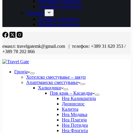
Октомври Авионски
Октомври Автобуски
Ноември
Ноември Авионски
Ноември Автобуски
емаил: travelgatemk@gmail.com | телефон: +389 31 620 353 /
+389 78 202 866
Грција
Хотелско сместување – закуп
Апартманско сместување
Халкидики
Прв крак – Касандра
Неа Каликратија
Дионисиос
Калитеа
Неа Модања
Неа Плагија
Неа Потидеа
Неа Флогита