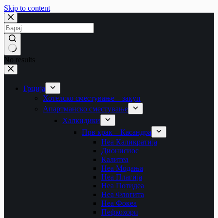
Skip to content
No results
Грција
Хотелско сместување – закуп
Апартманско сместување
Халкидики
Прв крак – Касандра
Неа Каликратија
Дионисиос
Калитеа
Неа Модања
Неа Плагија
Неа Потидеа
Неа Флогита
Неа Фокеа
Пефкохори