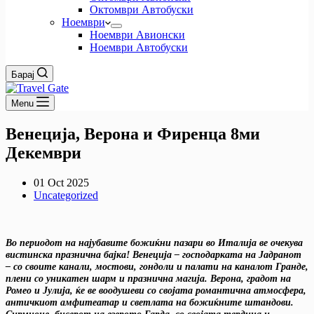
Октомври Автобуски
Ноември
Ноември Авионски
Ноември Автобуски
Барај
Menu
Венеција, Верона и Фиренца 8ми
Декември
01 Oct 2025
Uncategorized
Во периодот на најубавите божиќни пазари во Италија ве очекува
вистинска празнична бајка! Венеција – господарката на Јадранот
– со своите канали, мостови, гондоли и палати на каналот Гранде,
плени со уникатен шарм и празнична магија. Верона, градот на
Ромео и Јулија, ќе ве воодушеви со својата романтична атмосфера,
античкиот амфитеатар и светлата на божиќните штандови.
Сирмионе, бисерот на езерото Гарда, со својата тврдина и