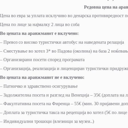
Редовна цена на ара
Цена во евра за уплата исклучиво во денарска противвредност п
Цена по лице за најмалку 2 лица во соба
Во цената на аранжманот е вклучено:
– Превоз со високо туристички автобус на наведената релација
– Сместување во хотел 3* во Падова (околина) на база 2 ноќевањ
– Организирани посети според програмата
– Организација, реализација и лиценциран туристички придруж
Во цената на аранжманот не е вклучено:
– Патничко и здравствено осигурување
– Задолжителна посета и разглед на Венеција – 35€ (доплата на 
– Факултативна посета на Фиренца – 55€ (мин. 30 пријавени доп
– Доплата за туристичка такса на рецепција во хотел (5€ по лице
– Индивидуални трошоци (влезници за музеи..)