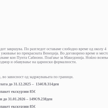
едот завршува. По разгледот оставаме слободно време од околу 4
и уживање во прекрасната Венеција. Во договорено време и место
атуваме кон Пунта Сабиони. Поаѓање за Македонија. Ноќно возењ
а одмор и обавување на царински формалности.
, во зависност од задржувањата по граници.
та до 31.12.2025 – 134€/8.314ден
 пакет екскурзии 85€
до 31.01.2026 – 149€/9.238ден
 пакет екскурзии 85€