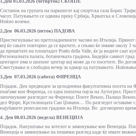
1.Ден 05.03.2026 (четврток) СКОПЈЕ
Состанок на групата на паркингот кај спортска сала Борис Трајко
часот. Патувањето се одвива преку Србија, Хрватска и Словениј
Ноќно возење.
2.Ден 06.03.2026 (петок) ПАДОВА
Пристигнување во претпладневните часови во Италија. Првиот гр
кој ќе сакате повторно да се вратите, а секако ќе имаме околу 3
да прошетате на плоштадот Pratto della Valle, ќе ја видите саат ку
Регионалната палата, ботаничката градина. Бидејќи самиот град 
центарот има и шопинг центар кој може да го посетите. Во догов
Сместување и слободна вечер за одмор од патувањето. Ноќевањ
3.Ден 07.03.2026 (сабота) ФИРЕНЦА
Појадок. Ден предвиден за целодневна факултативна посета на Ф
поаѓаме кон Фиренца, со една попатна пауза на Аутогрил. Прис
започнуваме разгледот на Фиренца: Понте Векио, Палацо Веки
дел Фјоре, Крстилницата Сан Џовани… По разгледот оставаме сл
најубавите ренесансни градови на Италија. Во договорено врем
4. Ден 08.03.2026 (недела) ВЕНЕЦИЈА
Појадок. Напуштање на хотелот и заминување кон Венеција. Пло
Венеција и заминување на пешачки разглед каде ќе имате можнос