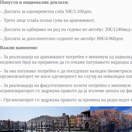
Попусти и опционални доплати:
– Доплата за еднокреветна соба 50€/3.100ден,
– Трето лице плаќа полна сума на аранжманот,
– Доплата за одбирање на ред на седење во автобус 20€/1240мкд 
– Доплата за дополнително седиште во автобус 80€/4.960ден.
Важни напомени:
– За реализација на аранжманот потребен е минимум од најмалку
недоволен број на пријавени да го откаже патувањето најдоцна 
– За ова патување потребно е да поседувате валиден биометриск
организизаторот не носи одговорност во случај на невалидна па
– За реализација на факултативните излети потребен е минимум о
огранизираторот го задржува правото да ја зголеми цената на фа
– Организаторот го задржува правото за промена на редоследот 