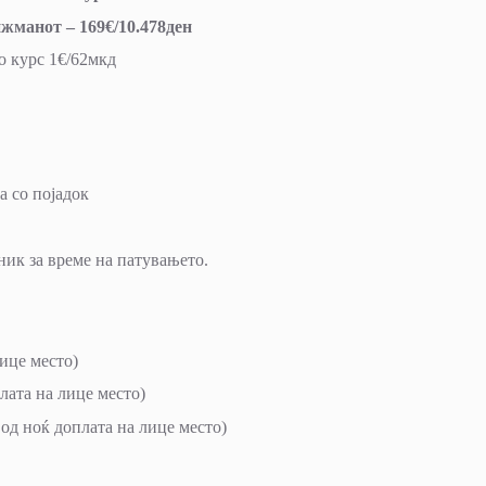
нжманот – 169€/10.478ден
о курс 1€/62мкд
а со појадок
ник за време на патувањето.
лице место)
лата на лице место)
 од ноќ доплата на лице место)