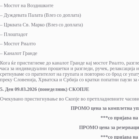
– Мостот на Воздишките
– Дуждевата Палата (Влез со доплата)
– Црквата Св. Марко (Влез со доплата)
– Плоштадот
– Мостот Риалто
– Каналот Гранде
Кога ќе пристигнеме до каналот Гранде кај мостот Риалто, разгл
часа за индивидуални прошетки и разгледи, ручек, релаксација 
сретнуваме со пратителот на групата и повторно со брод се уп
преку Словенија, Хрватска и Србија со кратки попатни паузи з
5. Ден 09.03.2026 (понеделник) СКОПЈЕ
Очекувано пристигнување во Скопје во претпладневните часови
ПРОМО цена за комплетна упла
***со пријава на
ПРОМО цена за резервации 
***со пријава на