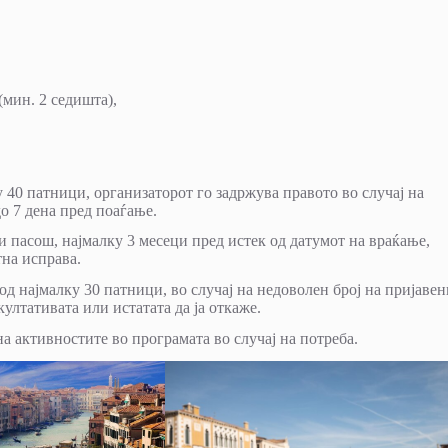
(мин. 2 седишта),
 40 патници, организаторот го задржува правото во случај на
до 7 дена пред поаѓање.
и пасош, најмалку 3 месеци пред истек од датумот на враќање,
тна исправа.
д најмалку 30 патници, во случај на недоволен број на пријавен
култативата или истатата да ја откаже.
на активностите во програмата во случај на потреба.