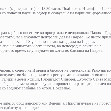
вски (кај пералните) во 13.30 часот. Поаѓање за Италија во 14.00
а со попатни паузи за одмор и обавување на царински формалнос
ад кој ќе го посетиме во програмата е неодоливата Падова. Гра
 часа токму во најубавиот централен дел на Падова. Ќе имате прил
лата на Piazza dei Signori, познатата катедрала на Падова,
е спој на минатото и сегашноста, во непосредна близина на
ореното време, се упатуваме во хотел во близина на Падова.
е.
иренца, срцето на Италија и бисерот на ренесансата. Рано наутр
тигнуваме во Фиренца каде се сретнуваме со локалниот водич и 
о, Галерија дељи Уфици, Плоштадот Сињори, Дуомото Санта Мар
ободно време за индивидуални прошетки и разгледи, во еден од
е со водичот враќање во хотел. Ноќевање.
видба со брод вапорето кон Венеција. Пристигнување на портот
т одблизу да ги видите: