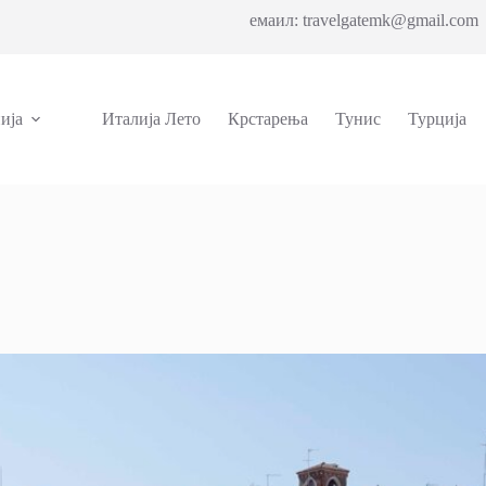
емаил: travelgatemk@gmail.com 
ија
Италија Лето
Крстарења
Тунис
Турција