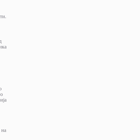
ти.
д
ика
о
го
ија
 на