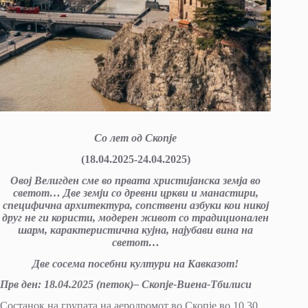
Со лет од Скопје
(18.04.2025-24.04.2025)
Овој Велигден сме во првата христијанска земја во
светот… Две земји со древни цркви и манастири,
специфична архитектура, сопствени азбуки кои никој
друг не ги користи, модерен живот со традиционален
шарм, карактеристична кујна, најубави вина на
светот…
Две сосема посебни култури на Кавказот!
Прв ден: 18
.
04
.20
25
(
петок
)
– Скопје-Виена-Тбилиси
Состанок на групата на аеродромот во Скопје во 10.30