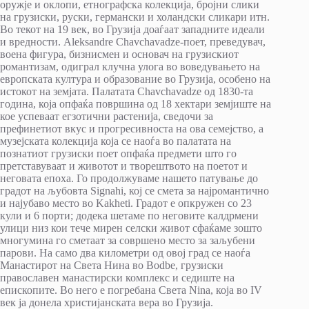
оружје и оклопи, етнографска колекција, бројни слики
на грузиски, руски, германски и холандски сликари итн.
Во текот на 19 век, во Грузија доаѓаат западните идеали
и вредности. Aleksandre Chavchavadze-поет, преведувач,
воена фигура, бизнисмен и основач на грузискиот
романтизам, одиграл клучна улога во воведувањето на
европската култура и образование во Грузија, особено на
истокот на земјата. Палатата Chavchavadze од 1830-та
година, која опфаќа површина од 18 хектари земјиште на
кое успеваат егзотични растенија, сведочи за
префинетиот вкус и прогресивноста на ова семејство, а
музејската колекција која се наоѓа во палатата на
познатиот грузиски поет опфаќа предмети што го
претставуваат и животот и творештвото на поетот и
неговата епоха. Го продолжуваме нашето патување до
градот на љубовта Signahi, кој се смета за најромантично
и најубаво место во Kakheti. Градот е опкружен со 23
кули и 6 порти; додека шетаме по неговите калдрмени
улици низ кои тече мирен селски живот сфаќаме зошто
многумина го сметаат за совршено место за заљубени
парови. На само два километри од овој град се наоѓа
Манастирот на Света Нина во Bodbe, грузиски
православен манастирски комплекс и седиште на
епископите. Во него е погребана Света Nina, која во IV
век ја донела христијанската вера во Грузија.