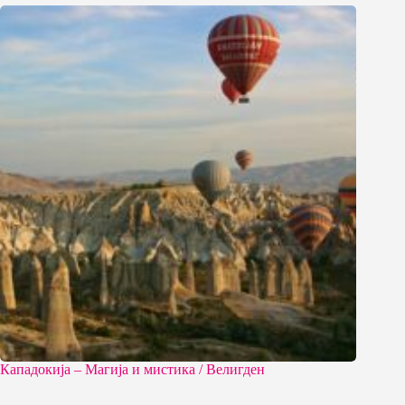
Кападокија – Магија и мистика / Велигден