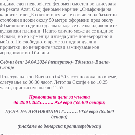
видиме еден неверојатен феномен сместен во клисурата
на реката Azat. Овој феномен наречен „Симфонија на
карпите“ или „Базалтни оргуљи“ е составен од базалтни
столбови високи околу 50 метри оформени пред околу
40 милиони години од лавата која се слеала од околните
вулкански планини. Нешто слично може да се види во
Исланд, но во Ерменија изгледа уште поневеројатно и
моќно. По слободното време за индивидуални
прошетки, во вечерните часови заминуваме кон
аеродромот во Тбилиси.
Седми ден: 24.04.2024 (четврток)-
Тбилиси
–
Виена-
Скопје
Полетување кон Виена во 04.50 часот по локално време,
слетување во 06:30 часот. Летот за Скопје е во 10.25
часот, пристигнување во 11.55.
Промотивна цена за уплата
до
29
.01.202
5
……..
9
5
9
евра
(59.460 денари)
ЦЕНА НА АРАНЖМАНОТ
………
10
5
9
евра (
6
5.660
денари)
(плаќање во денарска противвредност)