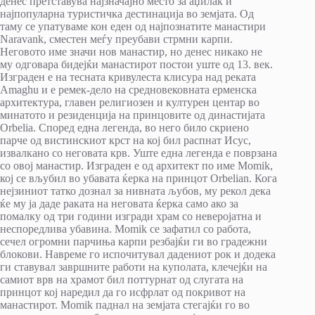
денес претставува најзначајно место за аџилак и
најпопуларна туристичка дестинација во земјата. Од
таму се упатуваме кон еден од најпознатите манастири
Naravank, сместен меѓу преубави стрмни карпи.
Неговото име значи нов манастир, но денес никако не
му одговара бидејќи манастирот постои уште од 13. век.
Изграден е на тесната кривулеста клисура над реката
Amaghu и е ремек-дело на средновековната ерменска
архитектура, главен религиозен и културен центар во
минатото и резиденција на принцовите од династијата
Orbelia. Според една легенда, во него било скриено
парче од вистинскиот крст на кој бил распнат Исус,
извалкано со неговата крв. Уште една легенда е поврзана
со овој манастир. Изграден е од архитект по име Momik,
кој се вљубил во убавата ќерка на принцот Orbelian. Кога
нејзиниот татко дознал за нивната љубов, му рекол дека
ќе му ја даде раката на неговата ќерка само ако за
помалку од три години изгради храм со неверојатна и
неспоредлива убавина. Momik се зафатил со работа,
сечел огромни парчиња карпи резбајќи ги во градежни
блокови. Навреме го испочитувал дадениот рок и додека
ги ставувал завршните работи на куполата, клечејќи на
самиот врв на храмот бил поттурнат од слугата на
принцот кој наредил да го исфрлат од покривот на
манастирот. Momik паднал на земјата стегајќи го во