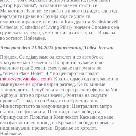
„Втор Ерусалим“, а главните знаменитости се
Манастирот Jvari кој се наоѓа на врвот на ридот, една од
најстарите цркви во Грузија која се уште ги
импресионира посетителите и Катедралата Svetitskhoveli
Cathedral (Cathedral of Living Pillar)- значаен Споменик на
грузиската култура, уметност и архитектура… Враќање
во хотелот. Ноќевање.
Четврти ден: 21
.
04
.20
25
(
понеделник)-
Tbilisi-Jerevan
Појадок. Се одјавуваме од хотелот и со автобус се
упатуваме кон Ерменија. По пристигнувањето во
главниот град Ереван, сместување на групата во
„Yerevan Place Hotel“ 4 * во центарот на градот
(
https://yerevanplace.com/
). Краток одмор од патувањето и
заминуваме на организиран разглед. Ќе го видиме
Плоштадот на Републиката со прекрасната фонтана Yot
Aghbyur што во превоз значи „Фонтана на седумте
пролети“, зградата на Владата на Ерменија и на
Министерството за комуникации, Централната метро
станица со фонтаната, Плоштадот на Слободата,
Францускиот Плоштад и Комплексот Каскади од каде
има фантастичен поглед на Ереван. Слободно време за
индивидуални прошетки. Враќање во хотелот.
Ноќевање.