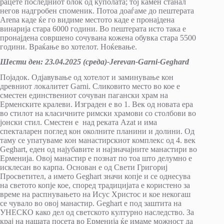
рацете последниот блок од куполата; тој камен станал
негов надгробен споменик. Потоа доаѓаме до пештерата
Arena каде ќе го видиме местото каде е пронајдена
винарија стара 6000 години. Во пештерата исто така е
пронајдена совршено сочувана кожена обувка стара 5500
години. Враќање во хотелот. Ноќевање.
Шести ден: 23.04.2025 (среда)-
Jerevan
-Garni-
Geghard
Појадок. Одјавување од хотелот и заминување кон
древниот локалитет Garni. Сликовито место во кое е
сместен единствениот сочуван пагански храм на
Ерменските кралеви. Изграден е во 1. Век од новата ера
во стилот на класичните римски храмови со столбови во
јонски стил. Сместен е над реката Azat и има
спекталарен поглед кон околните планини и долини. Од
таму се упатуваме кон манастирскиот комплекс од 4. век
Geghart, еден од најубавите и најзначајните манастири во
Ерменија. Овој манастир е познат по тоа што делумно е
исклесан во карпа. Основан е од Свети Григориј
Просветител, а името Geghart значи копје и се однесува
на светото копје кое, според традицијата е користено за
време на распнувањето на Исус Христос и кое некогаш
се чувало во овој манастир. Geghart е под заштита на
УНЕСКО како дел од светското културно наследство. За
крај на нашата посета во Ерменија ќе имаме можност да