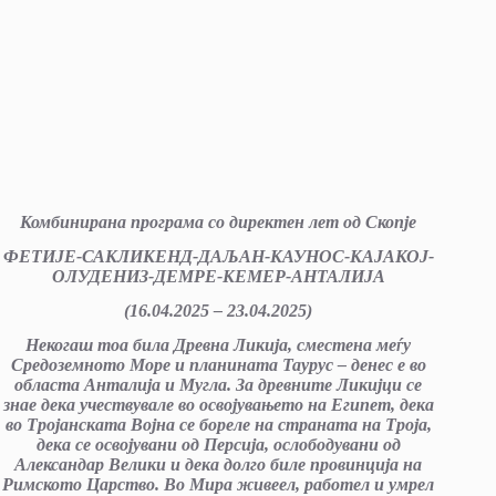
Комбинирана програма со директен лет од Скопје
ФЕТИЈЕ-САКЛИКЕНД-ДАЉАН-КАУНОС-КАЈАКОЈ-
ОЛУДЕНИЗ-ДЕМРЕ-КЕМЕР-АНТАЛИЈА
(16
.
04
.20
25
– 23.04.2025)
Некогаш тоа била Древна Ликија, сместена меѓу
Средоземното Море и планината Таурус – денес е во
областа Анталија и Мугла. За древните Ликијци се
знае дека учествувале во освојувањето на Египет, дека
во Тројанската Војна се бореле на страната на Троја,
дека се освојувани од Персија, ослободувани од
Александар Велики и дека долго биле провинција на
Римското Царство. Во Мира живеел, работел и умрел