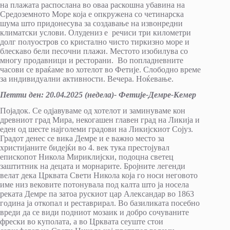
на плажата распослана во оваа раскошна убавина на
Средоземното Море која е опкружена со четинарска
шума што придонесува за создавање на извонредни
климатски услови. Олудениз е речиси три километри
долг полуостров со кристално чисто тиркизно море и
блескаво бели песочни плажи. Местото изобилува со
многу продавници и ресторани. Во попладневните
часови се враќаме во хотелот во Фетије. Слободно време
за индивидуални активности. Вечера. Ноќевање.
Петти ден
:
20.04.2025 (недела)- Фетије-Демре-Кемер
Појадок. Се одјавуваме од хотелот и заминуваме кон
древниот град Мира, некогашен главен град на Ликија и
еден од шесте најголеми градови на Ликијскиот Сојуз.
Градот денес се вика Демре и е важно место за
христијаните бидејќи во 4. век тука престојувал
епископот Никола Мириклијски, подоцна светец
заштитник на децата и морнарите. Бројните легенди
велат дека Црквата Свети Никола која го носи неговото
име низ вековите потонувала под калта што ја носела
реката Демре па затоа рускиот цар Александар во 1863
година ја откопал и реставрирал. Во базиликата посебно
вреди да се види подниот мозаик и добро сочуваните
фрески во куполата, а во Црквата сеуште стои