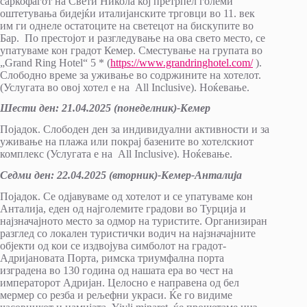
саркофагот на Свети Никола кој претрпел големи
оштетувања бидејќи италијанските трговци во 11. век
им ги однеле остатоците на светецот на бискупите во
Бар. По престојот и разгледување на ова свето место, се
упатуваме кон градот Кемер. Сместување на групата во
„Grand Ring Hotel“ 5 * (
https://www.grandringhotel.com/
).
Слободно време за уживање во содржините на хотелот.
(Услугата во овој хотел е на All Inclusive). Ноќевање.
Шести ден: 21.04.2025 (понеделник)-Кемер
Појадок. Слободен ден за индивидуални активности и за
уживање на плажа или покрај базените во хотелскиот
комплекс (Услугата е на All Inclusive). Ноќевање.
Седми ден: 22.04.2025 (вторник)-Кемер-Анталија
Појадок. Се одјавуваме од хотелот и се упатуваме кон
Анталија, еден од најголемите градови во Турција и
најзначајното место за одмор на туристите. Организиран
разглед со локален туристички водич на најзначајните
објекти од кои се издвојува симболот на градот-
Адријановата Порта, римска триумфална порта
изградена во 130 година од нашата ера во чест на
императорот Адријан. Целосно е направена од бел
мермер со резба и рељефни украси. Ќе го видиме