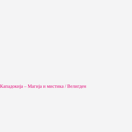
Кападокија – Магија и мистика / Велигден