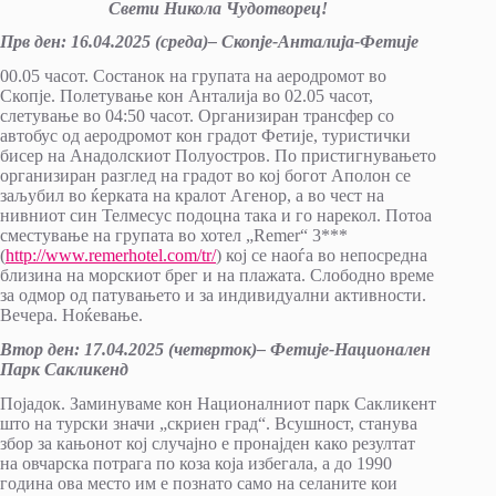
Свети Никола Чудотворец!
Прв ден: 16
.
04
.20
25
(
среда
)
– Скопје-Анталија-Фетије
00.05 часот. Состанок на групата на аеродромот во
Скопје. Полетување кон Анталија во 02.05 часот,
слетување во 04:50 часот. Организиран трансфер со
автобус од аеродромот кон градот Фетије, туристички
бисер на Анадолскиот Полуостров. По пристигнувањето
организиран разглед на градот во кој богот Аполон се
заљубил во ќерката на кралот Агенор, а во чест на
нивниот син Телмесус подоцна така и го нарекол. Потоа
сместување на групата во хотел „Remer“ 3***
(
http://www.remerhotel.com/tr/
) кој се наоѓа во непосредна
близина на морскиот брег и на плажата. Слободно време
за одмор од патувањето и за индивидуални активности.
Вечера. Ноќевање.
Втор ден: 17
.
04
.
20
25
(
четврток
)
–
Фетије-Национален
Парк Сакликенд
Појадок. Заминуваме кон Националниот парк Сакликент
што на турски значи „скриен град“. Всушност, станува
збор за кањонот кој случајно е пронајден како резултат
на овчарска потрага по коза која избегала, а до 1990
година ова место им е познато само на селаните кои