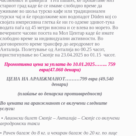
часовникот и џамијата Yivli minaret, ќе прошетаме низ
стариот град каде ќе се имаме слободно време да
уживаме во шоља турско кафе или традиционален
турски чај и ќе продолжиме кон водопадот Düden кој со
својата импресивна глетка ќе ни го одземе здивот-тука
водата паѓа од 45 метри висина и се влева во морето. Во
вечерните часови посета на Мол Центар каде ќе имате
слободно време за индивидуални активности. Во
договореното време трансфер до аеродромот во
Анталија. Полетување од Анталија во 00.25 часот,
пристигнување во Скопје на 23.04.2025 во 01.15 часот.
Промотивна цена за уплата до 10.01.2025……..
75
9
евра
(4
7
.
060
денари)
ЦЕНА НА АРАНЖМАНОТ
………
7
9
9
евра (4
9
.
5
40
денари)
(плаќање во денарска противвредност)
Во цената на аранжманот се вклучени следните
услуги:
•
Авионски билет Скопје – Анталија – Скопје со вклучени
аеродромски такси
• Рачен багаж до 8 кг. и чекиран багаж до 20 кг. по лице