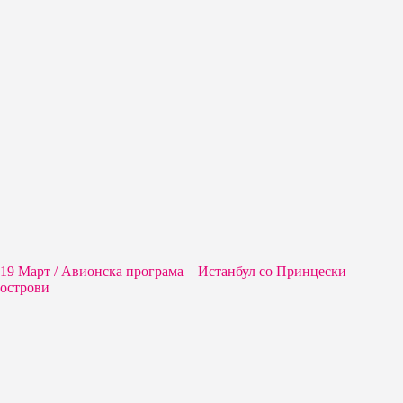
19 Март / Aвионска програма – Истанбул со Принцески
острови