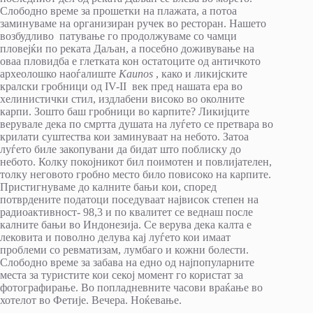
Слободно време за прошетки на плажата, а потоа
заминуваме на организиран ручек во ресторан. Нашето
возбудливо патување го продолжуваме со чамци
пловејќи по реката Даљан, а посебно доживување на
оваа пловидба е глетката кон остатоците од античкото
археолошко наоѓалиште
Kaunos
, како и ликијските
кралски гробници од IV-II век пред нашата ера во
хелинистички стил, издлабени високо во околните
карпи. Зошто баш гробници во карпите? Ликијците
верувале дека по смртта душата на луѓето се претвара во
крилати суштества кои заминуваат на небото. Затоа
луѓето биле закопувани да бидат што поблиску до
небото. Колку покојникот бил поимотен и повлијателен,
толку неговото гробно место било повисоко на карпите.
Пристигнуваме до калните бањи кои, според
потврдените податоци поседуваат највисок степен на
радиоактивност- 98,3 и по квалитет се веднаш после
калните бањи во Индонезија. Се верува дека калта е
лековита и поволно делува кај луѓето кои имаат
проблеми со ревматизам, лумбаго и кожни болести.
Слободно време за забава на едно од најпопуларните
места за туристите кои секој момент го користат за
фотографирање. Во попладневните часови враќање во
хотелот во Фетије. Вечера. Ноќевање.