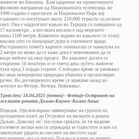
живееле во близина. Благодарение на промотивните
филмови направени од Националната телевизија, во
1996 година е прогласен за Национален Парк кој
годишно го посетуваат околу 210.000 туристи од целиот
свет. Ова е најдолгиот кањон во Турција со површина од
17 километри , а неговата висина е над морското
ниво-1100 метри. Камените ѕидови на кањонот се толку
високи што ги блокираат дури и сончевите зраци.
Растојанието помеѓу карпите понекогаш се намалува на
2 метри па може да се каже дека е невозможно да се
види небото од овој предел. Во кањонот досега се
откриени 16 пештери и се смета дека луѓето живееле
тука пред 3 илјади години. Слободно време за уживање
во оваа неверојатна природна убавина и организиран
ручек. Во договореното време се враќаме назад во
хотелот во Фетије. Вечера. Ноќевање.
Трет ден: 18
.
04
.
20
25
(
петок
)
–
Фетије-Островот на
желките-реката Даљан-Каунос-Кални бањи
Појадок. Организирано заминување на групата на
целодневен излет до Островот на желките и реката
Даљан. Доколку не` послужи среќата, ќе ги видиме
големите желки кои се атракција за туристите и кои ги
закопуваат јајцата во песокот на местото каде
последниот дел од реката Даљан се влева во морето.