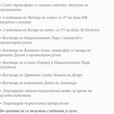
• Сите трансфери со локален автобус вклучени во
програмата
• 4 ноќевања во Фетије во хотел со 3* на база HB
(појадок и вечера)
• 2 ноќевања во Кемер во хотел со 5* на база All Inclusive
• Влезница во Националниот Парк Сакликенд и
организиран ручек
• Влезница во Калните бањи, трансфер со чамци по
реката Даљан и организиран ручек
• Влезници за селото Кајакој и Националниот Парк
Олудениз
• Влезница во Црквата Свети Никола во Демре
• Влезница за водопадот Деден во Анталија
• Лиценциран локален туристички водич за време на
целото патување
• Лиценциран туристички придружник
Во цената не се вклучени следните услуги: