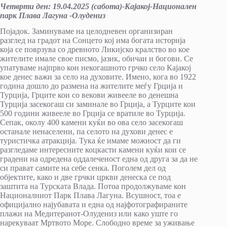
Четврти ден
:
19.04.2025 (сабота)-Кајакој-Национален
парк Плава Лагуна -Олудениз
Појадок. Заминуваме на целодневен организиран
разглед на градот на Сонцето кој има богата историја
која се поврзува со древното Ликијско кралство во кое
жителите имале свое писмо, јазик, обичаи и богови. Се
упатуваме најпрво кон некогашното грчко село Кајакој
кое денес важи за село на духовите. Имено, кога во 1922
година дошло до размена на жителите меѓу Грција и
Турција, Грците кои со векови живееле во денешна
Турција засекогаш си заминале во Грција, а Турците кои
500 години живееле во Грција се вратиле во Турција.
Сепак, околу 400 камени куќи во ова село засекогаш
останале ненаселени, па селото на духови денес е
туристичка атракција. Тука ќе имаме можност да ги
разгледаме интересните коцкасти камени куќи кои се
градени на одредена оддалеченост една од друга за да не
си прават самите на себе сенка. Поголем дел од
објектите, како и две грчки цркви денеска се под
заштита на Турската Влада. Потоа продолжуваме кон
Националниот Парк Плава Лагуна. Всушност, тоа е
официјално најубавата и една од најфотографираните
плажи на Медитеранот-Олудениз или како уште го
нарекуваат Мртвото Море. Слободно време за уживање