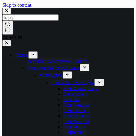
Skip to content
No results
Грција
Хотелско сместување – закуп
Апартманско сместување
Халкидики
Прв крак – Касандра
Неа Каликратија
Дионисиос
Калитеа
Неа Модања
Неа Плагија
Неа Потидеа
Неа Флогита
Неа Фокеа
Пефкохори