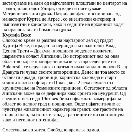
застануваме на еден од најголемите плоштади во центарот на
градот, плоштадот Унири, од каде ги посетуваме
Метрополитската црква- Патријаршијата, инспирирана од
манастирот Куртеа де Агрес , со византиски ентериер и
импозантни иконостаси, како и седиште на врховниот водач
на православната Романска црква.
Куртија Веке
Слободно време за разглед на најстариот дел од градот
Куртија Веке, изграден во периодот на владетелот Влад
Цепеш Трети – Дракула, проширен во денес познатата
шармантна област Липскани. Во историскиот дел од оваа
област во кој се пронајдени докази за староседелците на
Bukuresti , се верува дека подземно имал зандани во кои Влад
Дракула ги чувал своите затвореници. Денес на тоа место се
останати аркади, гробници, коринтска колонада и стари
ѕидини како и најстарата Црква, која 2 века служела за
крунисување на Романските принцови. Остатокот од областа
Липскани може да се дефинира како срцето на Букурешт. Од
средниот век се до 19от век била најважната комерцијална
област во целиот град и пошироко. Овде најавтентично се
чувствува живописниот карактер на градот, контрастите на
старо и ново, на исток и запад, транзициите низ кои минува
како и неговиот потенцијал.
Сместување во хотел. Слободно време за одмор.