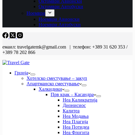
Октомври Авионски
Октомври Автобуски
Ноември
Ноември Авионски
Ноември Автобуски
емаил: travelgatemk@gmail.com | телефон: +389 31 620 353 /
+389 78 202 866
Грција
Хотелско сместување – закуп
Апартманско сместување
Халкидики
Прв крак – Касандра
Неа Каликратија
Дионисиос
Калитеа
Неа Модања
Неа Плагија
Неа Потидеа
Неа Флогита