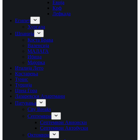
Евија
Крф
Лефкада
Египет
Хургада
Шпанија
Коста Брава
Валенсија
МАЛАГА
Ибица
Мајорка
Италија Лето
Крстарења
Тунис
Турција
Црна Гора
Лазаревски Апартмани
Патувања
City Breaks
Септември
Септември Авионски
Септември Автобуски
Октомври