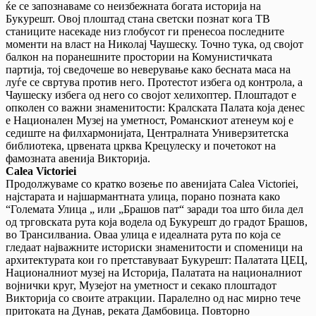
ќе се запознаваме со неизбежната богата историја на
Букурешт. Овој плоштад стана светски познат кога ТВ
станиците насекаде низ глобусот ги пренесоа последните
моменти на власт на Николај Чаушеску. Точно тука, од својот
балкон на поранешните простории на Комунистичката
партија, тој сведочеше во неверување како бесната маса на
луѓе се свртува против него. Протестот избега од контрола, а
Чаушеску избега од него со својот хелихоптер. Плоштадот е
опколен со важни знаменитости: Кралската Палата која денес
е Национален Музеј на уметност, Романскиот атенеум кој е
седиште на филхармонијата, Централната Универзитетска
библиотека, црвената црква Крецулеску и почетокот на
фамозната авенија Викторија.
Calea Victoriei
Продолжуваме со кратко возење по авенијата Calea Victoriei,
најстарата и најшармантната улица, порано позната како
“Големата Улица „ или „Брашов пат“ заради тоа што била дел
од трговската рута која водела од Букурешт до градот Брашов,
во Трансилваниа. Оваа улица е идеалната рута по која се
гледаат најважните историски знаменитости и споменици на
архитектурата кои го претставуваат Букурешт: Палатата ЦЕЦ,
Националниот музеј на Историја, Палатата на националниот
војнички круг, Музејот на уметност и секако плоштадот
Викторија со своите атракции. Паралелно од нас мирно тече
притоката на Дунав, реката Дамбовица. Повторно