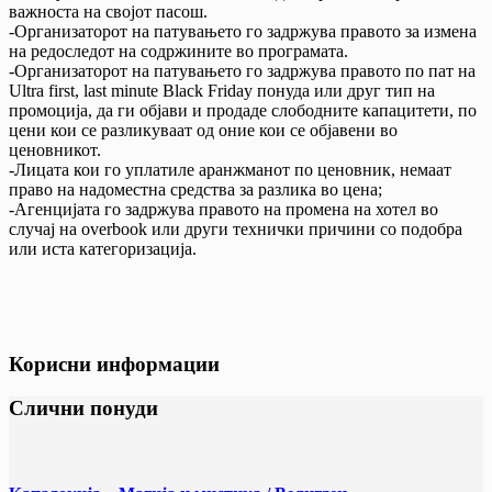
важноста на својот пасош.
-Организаторот на патувањето го задржува правото за измена
на редоследот на содржините во програмата.
-Организаторот на патувањето го задржува правото по пат на
Ultra first, last minute Black Friday понуда или друг тип на
промоција, да ги објави и продаде слободните капацитети, по
цени кои се разликуваат од оние кои се објавени во
ценовникот.
-Лицата кои го уплатиле аранжманот по ценовник, немаат
право на надоместна средства за разлика во цена;
-Агенцијата го задржува правото на промена на хотел во
случај на overbook или други технички причини со подобра
или иста категоризација.
Корисни информации
Слични понуди