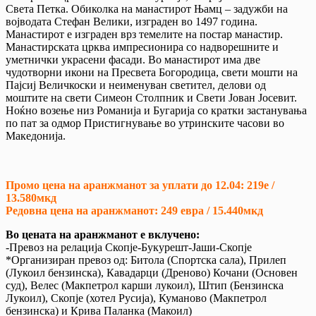
Света Петка. Обиколка на манастирот Њамц – задужби на
војводата Стефан Велики, изграден во 1497 година.
Манастирот е изграден врз темелите на постар манастир.
Манастирската црква импресионира со надворешните и
уметнички украсени фасади. Во манастирот има две
чудотворни икони на Пресвета Богородица, свети мошти на
Пајсиј Величкоски и неименуван светител, делови од
моштите на свети Симеон Столпник и Свети Јован Јосевит.
Ноќно возење низ Романија и Бугарија со кратки застанувања
по пат за одмор Пристигнување во утринските часови во
Македонија.
Промо цена на аранжманот за уплати до 12.04: 219е /
13.580мкд
Редовна цена на аранжманот: 249 eвра / 15.440мкд
Во цената на аранжманот е вклучено
:
-Превоз на релација Скопје-Букурешт-Јаши-Скопје
*Организиран превоз од: Битола (Спортска сала), Прилеп
(Лукоил бензинска), Кавадарци (Дреново) Кочани (Основен
суд), Велес (Макпетрол карши лукоил), Штип (Бензинска
Лукоил), Скопје (хотел Русија), Куманово (Макпетрол
бензинска) и Крива Паланка (Макоил)