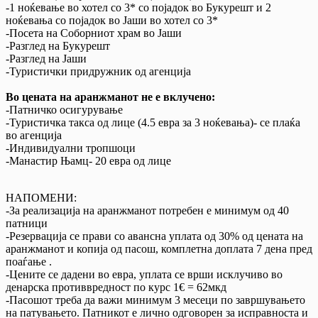
-1 ноќевање во хотел со 3* со појадок во Букурешт и 2
ноќевања со појадок во Јаши во хотел со 3*
-Посета на Соборниот храм во Јаши
-Разглед на Букурешт
-Разглед на Јаши
-Туристички придружник од агенција
Во цената на аранжманот не е вклучено:
-Патничко осигурување
-Туристичка такса од лице (4.5 евра за 3 ноќевања)- се плаќа
во агенција
-Индивидуални тропшоци
-Манастир Њамц- 20 евра од лице
НАПОМЕНИ:
-За реализација на аранжманот потребен е минимум од 40
патници
-Резервација се прави со авансна уплата од 30% од цената на
аранжманот и копија од пасош, комплетна доплата 7 дена пред
поаѓање .
-Цените се дадени во евра, уплата се врши исклучиво во
денарска противвредност по курс 1€ = 62мкд
-Пасошот треба да важи минимум 3 месеци по завршувањето
на патувањето. Патникот е лично одговорен за исправноста и