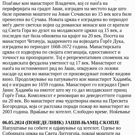
Поаѓање кон манастирот Владичен, кој се наоѓа на
периферијата на градот Јаши, изграден на местото каде што
биле примени моштите на Јован Сочавски во 15 век кога биле
пренесени во Сучава. Новата црква е изградена во периодот
меѓу двете светски војни од романски монаси кои се вратиле
од Света Гора во духот на молдавските цркви од 15 век, а
последен пат била обновена на крајот на 20 век. Посета на
манастирот Четачуја, задарението на војводата Ѓорѓе Дука,
изградена во периодот 1668-1672 година. Манастирската
црква се издвојува по својата елеганција, едноставност и
точност на пропорциите. Тој е репрезентативен споменик на
молдавската феудална уметност од 17 век. Манастирот се
наоѓа на истоимениот рид во Јаши, опкружен со лозови
насади од кои во манастирот се произведуваат повеќе видови
вино. Продолжување на патувањето кон манастирот Хадамба,
кој е изграден во 1659 година. Манастирот го изградил Гркот
Јанис Хадамба на имотот што му го дал молдавскиот принц
Ѓорѓе Ѓика. Комплексот е реновиран во деведесеттите години
на 20 век. Во манастирот има чудотворна икона на Пресвета
Богородица, која се расплака поради пожар во манастирот во
2003 година. Враќање во хотелот. Слободно време. Ноќевање
06.05.2024 (ПОНЕДЕЛНИК) ЈАШИ-ЊАМЦ-СКОПЈЕ
Напуштање на собите и одјавување од хотелот. Одење во
Соборната црква на Света Литургија, покрај моштите на