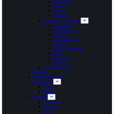
Полихроно
Сивири
Фурка
Ханиоти
Втор крак – Ситонија
Геракини
Метаморфоси
Вурвуру
Неос Мармарас
Никити
Ормос Панагијас
Сарти
Псакудија
Торони
Трет крак – Атос
Пиериа
Стримонски брег
Јонски брег
Парга
Врахос
Острови
Амулиани
Скијатос
Тасос