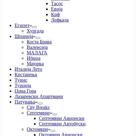
Тасос
Евија
Крф
Лефкада
Египет
Хургада
Шпанија
Коста Брава
Валенсија
МАЛАГА
Ибица
Мајорка
Италија Лето
Крстарења
Тунис
Турција
Црна Гора
Лазаревски Апартмани
Патувања
City Breaks
Септември
Септември Авионски
Септември Автобуски
Октомври
Октомври Авионски