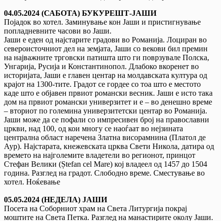
04.05.2024 (САБОТА) БУКУРЕШТ-ЈАШИ
Појадок во хотел. Заминување кон Јаши и пристигнување
попладневните часови во Јаши.
Jaши е еден од најстарите градови во Романија. Лоциран во
североисточниот дел на земјата, Јаши со векови бил премин
на најважните трговски патишта што ги поврзувале Полска,
Унгарија, Русија и Константинопол. Длабоко вкоренет во
историјата, Јаши е главен центар на молдавската култура од
крајот на 1300-тите. Градот се гордее со тоа што е местото
каде што е објавен првиот романски весник. Јаши е исто така
дом на првиот романски универзитет и е – во денешно време
– вториот по големина универзитетски центар во Романија.
Јаши може да се пофали со импресивен број на православни
цркви, над 100, од ​​кои многу се наоѓаат во нејзината
централна област наречена Златна висорамнина (Платол де
Аур). Најстарата, кнежевската црква Свети Никола, датира од
времето на најголемите владетели во регионот, принцот
Стефан Велики (Ștefan cel Mare) кој владеел од 1457 до 1504
година. Разглед на градот. Слободно време. Сместување во
хотел. Ноќевање
05.05.2024 (НЕДЕЛА) ЈАШИ
Посета на Соборниот храм на Света Литургија покрај
моштите на Света Петка. Разглед на манастирите околу Јаши.