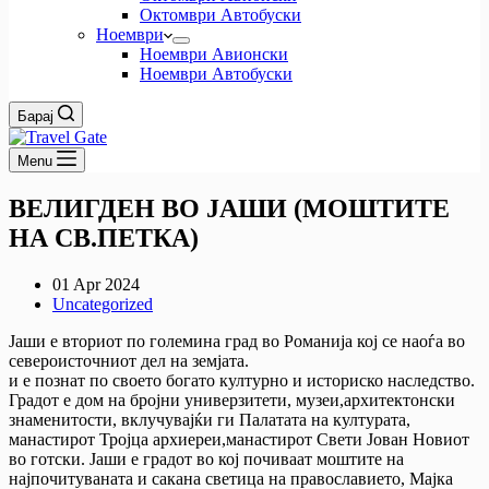
Октомври Автобуски
Ноември
Ноември Авионски
Ноември Автобуски
Барај
Menu
ВЕЛИГДЕН ВО ЈАШИ (МОШТИТЕ
НА СВ.ПЕТКА)
01 Apr 2024
Uncategorized
Јаши е вториот по големина град во Романија кој се наоѓа во
североисточниот дел на земјата.
и е познат по своето богато културно и историско наследство.
Градот е дом на бројни универзитети, музеи,архитектонски
знаменитости, вклучувајќи ги Палатата на културата,
манастирот Тројца архиереи,манастирот Свети Јован Новиот
во готски. Јаши е градот во кој почиваат моштите на
најпочитуваната и сакана светица на православието, Мајка