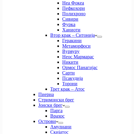
Неа Фокеа
Пефкохори
Полихроно
Сивири
Фурка
Ханиоти
Втор крак – Ситонија
Геракини
Метаморфоси
Вурвуру
Неос Мармарас
Никити
Ормос Панагијас
Сарти
Псакудија
Торони
Трет крак – Атос
Пиериа
Стримонски брег
Јонски брег
Парга
Врахос
Острови
Амулиани
Скијатос