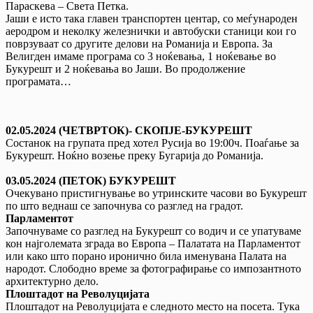
Параскева – Света Петка.
Јаши е исто така главен транспортен центар, со меѓународен
аеродром и неколку железнички и автобуски станици кои го
поврзуваат со другите делови на Романија и Европа. За
Велигден имаме програма со 3 ноќевања, 1 ноќевање во
Букурешт и 2 ноќевања во Јаши. Во продолжение
програмата…
0
2
.05.2024 (ЧЕТВРТОК)- СКОПЈЕ-БУКУРЕШТ
Состанок на групата пред хотел Русија во 19:00ч. Поаѓање за
Букурешт. Ноќно возење преку Бугарија до Романија.
03.05.2024 (ПЕТОК) БУКУРЕШТ
Очекувано пристигнување во утринските часови во Букурешт
по што веднаш се започнува со разглед на градот.
Парламентот
Започнуваме со разглед на Букурешт со водич и се упатуваме
кон најголемата зграда во Европа – Палатата на Парламентот
или како што порано иронично била именувана Палата на
народот. Слободно време за фотографирање со импозантното
архитектурно дело.
Плоштадот на Револуцијата
Плоштадот на Револуцијата е следното место на посета. Тука