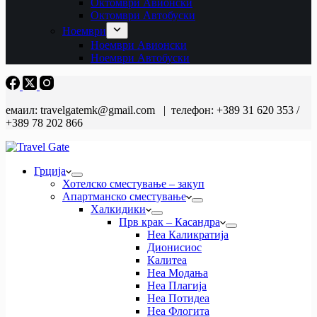
Октомври Авионски
Октомври Автобуски
Ноември
Ноември Авионски
Ноември Автобуски
емаил: travelgatemk@gmail.com | телефон: +389 31 620 353 /
+389 78 202 866
Грција
Хотелско сместување – закуп
Апартманско сместување
Халкидики
Прв крак – Касандра
Неа Каликратија
Дионисиос
Калитеа
Неа Модања
Неа Плагија
Неа Потидеа
Неа Флогита