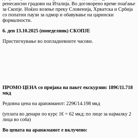
ренесансни градови на Италија. Во договорено време поаѓање
за Скопје. Ноќно возење преку Словенија, Хрватска и Србија
со попатни паузи за одмор и обавување на царински
формалности.
6. ден 13.10.2025 (понеделник) СКОПЈЕ
Пристигнување во попладневните часови.
ПРОМО ЦЕНА со пријава на пакет екскурзии: 189€/11.718
мкд
Редовна цена на аранжманот: 229€/14.198 мкд
(уплата во денари по курс 1€ = 62 мкд; по лице за најмалку 2
лица во соба)
Во цената на аранжманот е вклучено: