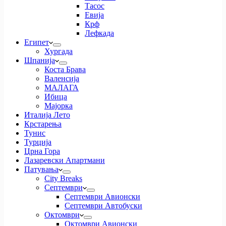
Тасос
Евија
Крф
Лефкада
Египет
Хургада
Шпанија
Коста Брава
Валенсија
МАЛАГА
Ибица
Мајорка
Италија Лето
Крстарења
Тунис
Турција
Црна Гора
Лазаревски Апартмани
Патувања
City Breaks
Септември
Септември Авионски
Септември Автобуски
Октомври
Октомври Авионски