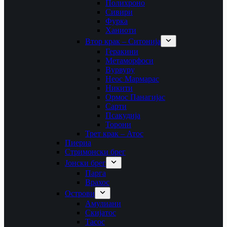
Полихроно
Сивири
Фурка
Ханиоти
Втор крак – Ситонија
Геракини
Метаморфоси
Вурвуру
Неос Мармарас
Никити
Ормос Панагијас
Сарти
Псакудија
Торони
Трет крак – Атос
Пиериа
Стримонски брег
Јонски брег
Парга
Врахос
Острови
Амулиани
Скијатос
Тасос