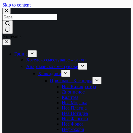
Skip to content
No results
Грција
Хотелско сместување – закуп
Апартманско сместување
Халкидики
Прв крак – Касандра
Неа Каликратија
Дионисиос
Калитеа
Неа Модања
Неа Плагија
Неа Потидеа
Неа Флогита
Неа Фокеа
Пефкохори