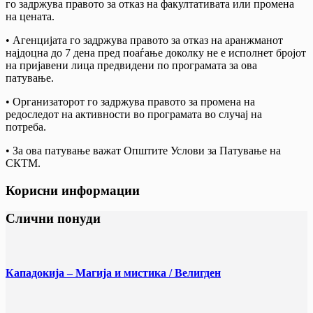
го задржува правото за отказ на факултативата или промена
на цената.
• Агенцијата го задржува правото за отказ на аранжманот
најдоцна до 7 дена пред поаѓање доколку не е исполнет бројот
на пријавени лица предвидени по програмата за ова
патување.
• Организаторот го задржува правото за промена на
редоследот на активности во програмата во случај на
потреба.
• За ова патување важат Општите Услови за Патување на
СКТМ.
Корисни информации
Слични понуди
Кападокија – Магија и мистика / Велигден