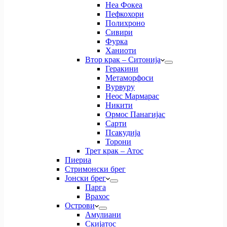
Неа Фокеа
Пефкохори
Полихроно
Сивири
Фурка
Ханиоти
Втор крак – Ситонија
Геракини
Метаморфоси
Вурвуру
Неос Мармарас
Никити
Ормос Панагијас
Сарти
Псакудија
Торони
Трет крак – Атос
Пиериа
Стримонски брег
Јонски брег
Парга
Врахос
Острови
Амулиани
Скијатос