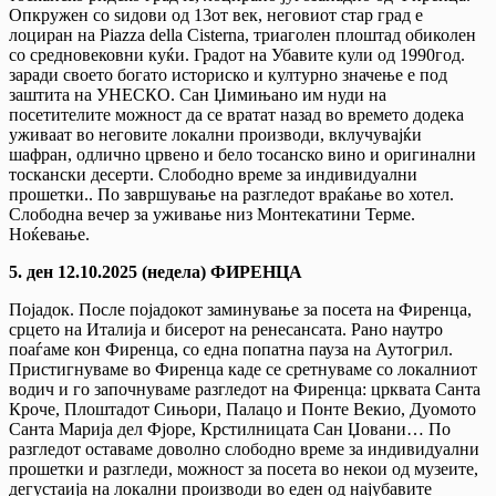
Опкружен со ѕидови од 13от век, неговиот стар град е
лоциран на Piazza della Cisterna, триаголен плоштад обиколен
со средновековни куќи. Градот на Убавите кули од 1990год.
заради своето богато историско и културно значење е под
заштита на УНЕСКО. Сан Џимињано им нуди на
посетителите можност да се вратат назад во времето додека
уживаат во неговите локални производи, вклучувајќи
шафран, одлично црвено и бело тосанско вино и оригинални
тоскански десерти. Слободно време за индивидуални
прошетки.. По завршување на разгледот враќање во хотел.
Слободна вечер за уживање низ Монтекатини Терме.
Ноќевање.
5. ден 12.10.2025 (недела) ФИРЕНЦА
Појадок. После појадокот заминување за посета на Фиренца,
срцето на Италија и бисерот на ренесансата. Рано наутро
поаѓаме кон Фиренца, со една попатна пауза на Аутогрил.
Пристигнуваме во Фиренца каде се сретнуваме со локалниот
водич и го започнуваме разгледот на Фиренца: црквата Санта
Кроче, Плоштадот Сињори, Палацо и Понте Векио, Дуомото
Санта Марија дел Фјоре, Крстилницата Сан Џовани… По
разгледот оставаме доволно слободно време за индивидуални
прошетки и разгледи, можност за посета во некои од музеите,
дегустаија на локални производи во еден од најубавите