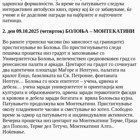
царински формалности. За време на патувањето следува
интерактивен автобуски квиз, преку кој ќе се забавуваме, ќе
учиме и ќе доделиме награди на најбрзите и најточните
патници.
2. ден 09.10.2025 (четврток) БОЛОЊА – МОНТЕКАТИНИ
Во раните утрински часови (во зависност од границите)
пристигнување во Болоња. По пристигнувањето следи
пешачка прошетка низ градот и запознавање со
Универзитетска Болоња, величенствен средновековен град со
ренесансни палати и аркади. Центарот на градот го сочинуаат
два идентични плоштади Маѓоре и Нептуно, палатата на
кралот Енцо, базиликата на Св. Петроние, фонтаната
Нептун… Болоња го носи епитетот – учена, црвена и
дебела… учена заради универзитетот и ориентација кон
културата и образованието, црвена заради теракотните фасади
и кровови и дебела заради богатата и врвна Болоњска кујна.
Патувањето продолжува кон Монтекатини. Пристигнување
околу пладневните часови и сместување во хотел. Слободно
време за одмор од патувањето и индивидувални активности.
Вечерна прошетка низ центарот на Монтекатини Терме, Пјаца
дел Пополо, Терме дел Тетучо, Монтекатини Алто..
Ноќевање.