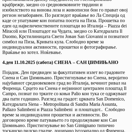
крајбрежје, заедно со средновековните тврдини и
изобилството на винова лоза и живописни бои го прават овој
регион незаборавен. По разгледот враќање во Ла Специја од
каде се упатуваме кон попатна посета на Пиза. Прошетка по
еден од највеличенствените плоштади во Италија – Piazza dei
Miracoli или Плоштадот на Чудата, заедно со Катедралата Il
Duomo, Крстилиницата Свети Јован San Giovanni и познатиот
симбол на Пиза, Кривата кула. Слободно време за
индивидуални активности, прошетки и фотографирање.
Враќање во хотел. Ноќевање.
4.ден 11.10.2025 (сабота) СИЕНА – САН ЏИМИЊАНО
Појадок. Ден предвиден за факултативен излет во градовите
Сиена и Сан Џимињано. Пристигнување во Сиена, веројатно
најубавиот средновековен град во Италија, вечниот ривал на
Фиренца. Срцето на Сиена е нејзиниот централен плоштад Il
Campo, познат по трките со коњи Palio кои тука се одржуваат
два пати годишно. Разглед на градот: црквата San Domenico,
Катедралата Siena – Metropolitana di Sandra Maria Assunta,
Pallazo Salimbeni и Piazza Salimbeni и плоштадот.. Слободно
време за индивидуални прошетки и активности. Во
договорено време патувањето го продолжуваме кон Сан
Џимињано. Пристигнување во San Gimignano типично
тосканско ридско градче, лоцирано југозападно од Фиренца.