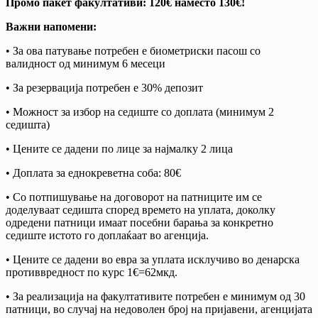
Промо пакет факултативи: 120€ наместо 130€!
Важни напомени:
• За ова патување потребен е биометриски пасош со
валидност од минимум 6 месеци
• За резервација потребен е 30% депозит
• Можност за избор на седиште со доплата (минимум 2
седишта)
• Цените се дадени по лице за најмалку 2 лица
• Доплата за еднокреветна соба: 80€
• Со потпишување на договорот на патниците им се
доделуваат седишта според времето на уплата, доколку
одредени патници имаат посебни барања за конкретно
седиште истото го доплаќаат во агенција.
• Цените се дадени во евра за уплата исклучиво во денарска
противвредност по курс 1€=62мкд.
• За реализација на факултативите потребен е минимум од 30
патници, во случај на недоволен број на пријавени, агенцијата