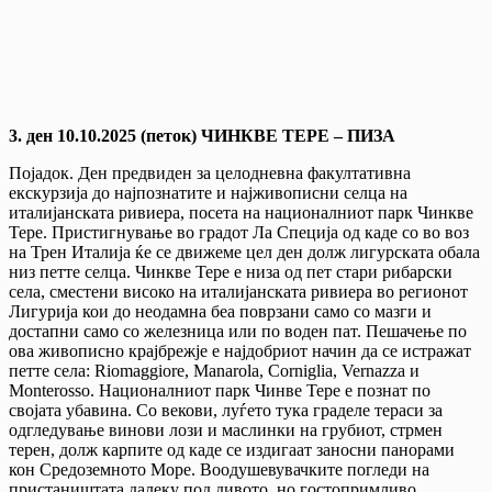
3. ден 10.10.2025 (петок) ЧИНКВЕ ТЕРЕ – ПИЗА
Појадок. Ден предвиден за целодневна факултативна
екскурзија до најпознатите и најживописни селца на
италијанската ривиера, посета на националниот парк Чинкве
Тере. Пристигнување во градот Ла Специја од каде со во воз
на Трен Италија ќе се движеме цел ден долж лигурската обала
низ петте селца. Чинкве Тере e низа од пет стари рибарски
села, сместени високо на италијанската ривиера во регионот
Лигурија кои до неодамна беа поврзани само со мазги и
достапни само со железница или по воден пат. Пешачење по
ова живописно крајбрежје е најдобриот начин да се истражат
петте села: Riomaggiore, Manarola, Corniglia, Vernazza и
Monterosso. Националниот парк Чинве Тере е познат по
својата убавина. Со векови, луѓето тука граделе тераси за
одгледување винови лози и маслинки на грубиот, стрмен
терен, долж карпите од каде се издигаат заносни панорами
кон Средоземното Море. Воодушевувачките погледи на
пристаништата далеку под дивото, но гостопримливо