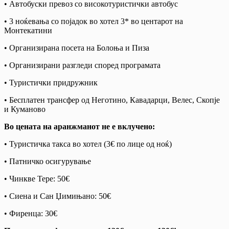
• Автобуски превоз со високотуристички автобус
• 3 ноќевања со појадок во хотел 3* во центарот на
Монтекатини
• Организирана посета на Болоња и Пиза
• Организирани разгледи според програмата
• Туристички придружник
• Бесплатен трансфер од Неготино, Кавадарци, Велес, Скопје
и Куманово
Во цената на аранжманот не е вклучено:
• Туристичка такса во хотел (3€ по лице од ноќ)
• Патничко осигурување
• Чинкве Тере: 50€
• Сиена и Сан Џимињано: 50€
• Фиренца: 30€