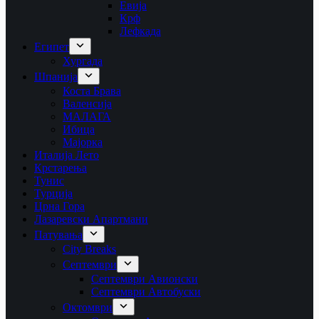
Евија
Крф
Лефкада
Египет
Хургада
Шпанија
Коста Брава
Валенсија
МАЛАГА
Ибица
Мајорка
Италија Лето
Крстарења
Тунис
Турција
Црна Гора
Лазаревски Апартмани
Патувања
City Breaks
Септември
Септември Авионски
Септември Автобуски
Октомври