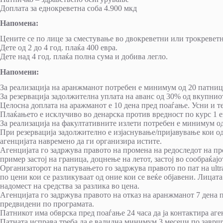
Доплата за еднокреветна соба 4.900 мкд
Напомена:
Цените се по лице за сместување во двокреветни или трокреветн
Дете од 2 до 4 год. плаќа 400 евра.
Дете над 4 год. плаќа полна сума и добива легло.
Напомени:
За реализација на аранжманот потребен е минимум од 20 патниц
За резервација задолжителна уплата на аванс од 30% од вкупнио
Целосна доплата на аражманот е 10 дена пред поаѓање. Усни и 
Плаќањето е исклучиво во денарска против вредност по курс 1 е
За реализација на факултативните излети потребен е минимум о
При резервација задолжително е изјаснување/пријавување кои о
агенцијата навремено да ги организира истите.
Агенцијата го задржува правото на промена на редоследот на пр
пример застој на граница, доцнење на летот, застој во сообраќај
Организаторот на патувањето го задржува правото по пат на ultra 
по цени кои се разликуваат од оние кои се веќе објавени. Лица
надомест на средства за разлика во цена.
Агенцијата го задржува правото на отказ на аранжманот 7 дена 
предвидени по програмата.
Патникот има обврска пред поаѓање 24 часа да ја контактира аге
Патната исправа треба да е валидна минимум 3 месеци по заврш