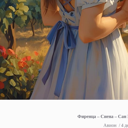
Фиренца – Сиена – Сан
Авион / 4 д