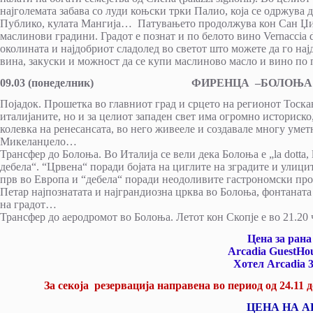
најголемата забава со луди коњски трки Палио, која се одржува 
Публико, кулата Мангија… Патувањето продолжува кон Сан Џим
маслинови градини. Градот е познат и по белото вино Vernaccia d
околината и најдобриот сладолед во светот што можете да го најде
вина, закуски и можност да се купи маслиново масло и вино по
09.03
(понеделник) ФИРЕНЦА –
БОЛОЊА 
Појадок. Прошетка во главниот град и срцето на регионот Тоскан
италијаните, но и за целиот западен свет има огромно историско,
колевка на ренесансата, во него живееле и создавале многу уме
Микеланџело…
Трансфер до Болоња. Во Италија се вели дека Болоња е „la dotta, la
дебела“. “Црвена“ поради бојата на циглите на зградите и улици
прв во Европа и “дебела“ поради неодоливите гастрономски про
Петар најпознатата и најграндиозна црква во Болоња, фонтаната 
на градот…
Трансфер до аеродромот во Болоња. Летот кон Скопје е во 21.20 
Цена за ранa
Arcadia GuestHo
Хотел
Arcadia 
За секоја резервација направена во период од 24.11 
ЦЕНА НА 