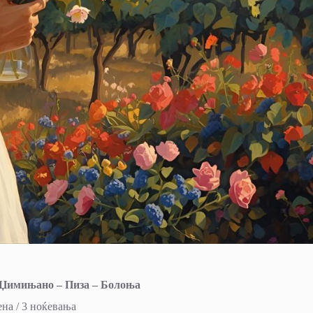
 Џимињано – Пиза – Болоња
ена / 3 ноќевања