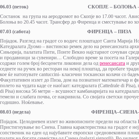
06.03
(петок) СКОПЈЕ – БОЛОЊА – Ф
Состанок на група на аеродромот во Скопје во 17.00 часот. Авио
Болоња во 20.45 часот. Трансфер до Фиренца и сместување во хо
07.03
(сабота) ФИРЕНЦА – ПИЗА
Појадок. Разглед на градот со водич: плоштадот Санта Марија 
Катедралата Дуомо – вистинско ремек дело на ренесансната архи
Сињорија, палатата Пити, Понте Векио најстариот сочуван сред
и продавници за сувенири… Слободно време за посета на Галерија
содржи голем број бесценети ликовни дела од
ренесансата
и друг
седнете на ручек во ресторан на некој плоштад, да пробате трад
кое ќе натопувате cantuccini- класични тоскански колачи со баде
Факултативен излет до Пиза, дом на познатиот математичар и фи
полето на чудата каде се наоѓаат: катедралата (Cattedrale di Pisa
di Pisa) висока 56 метри – всушност камбанаријата на катедрала
темели и слабата почва, се накривила. Со својата светски прочу
годишно. Ноќевање.
08.03
(недела) ФИРЕНЦА
–
СИЕНА
Појадок. Целодневен излет во живописните предели на областа 
Пристигнување во Сиена. Главна карактеристика на градот е неј
сопственик на еден од најубавите европски средновековни плош
палати на богати семејства од Сиена (palazzi signorili). Во целио