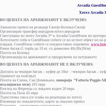
Arcadia GuestHou
Хотел Arcadia 3
ВО ЦЕНАТА НА АРАНЖМАНОТ Е ВКЛУЧЕНО:
Авионски превоз на релација Скопје-Болоња-Скопје
Организиран трансфер аеродром-хотел-аеродром
Сместување во хотел Arcadia 3* и Arcadia GuestHouse во центаро
Хотелските соби и GuestHouse собите се во истиот објект но на р
појадок. GuestHouse собите се поедноставно опремени.
www.hotel
Рачен багаж (1 торба до 10 кг. со димензии 40х30х20см)
Посета на Болоња
Организација на аранжманот и придружник на патувањето
ВО ЦЕНАТА НА АРАНЖМАНОТ НЕ Е ВКЛУЧЕНО:
Доплата за чекиран багаж – куфер до 10кг / чекиран багаж – куф
терминот на поаѓање)
Посета на Сиена, Сан Џимињано,
винарија “
Fattoria Poggio Al
италијанско мезе)
105 евра
Разглед на Фиренца со локален водич 20 евра
Посета на Пиза 45 евра
Туристичка такса (се плаќа на рецепција во хотел)
Влезници во локалитетите, карти за локален превоз
Патничко – здравствено осигурување