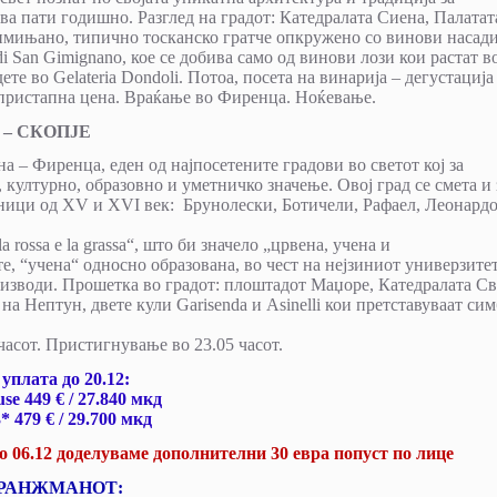
два пати годишно. Разглед на градот: Катедралата Сиена, Палатат
ињано, типично тосканско гратче опкружено со винови насади
i San Gimignano, кое се добива само од винови лози кои растат в
те во Gelateria Dondoli. Потоа, посета на винарија – дегустација
 пристапна цена. Враќање во Фиренца. Ноќевање.
– СКОПЈЕ
а – Фиренца, еден од најпосетените градови во светот кој за
 културно, образовно и уметничко значење. Овој град се смета и 
тници од XV и XVI век: Брунолески, Ботичели, Рафаел, Леонардо
 rossa e la grassa“, што би значело „црвена, учена и
те, “учена“ односно образована, во чест на нејзиниот универзите
изводи. Прошетка во градот: плоштадот Маџоре, Катедралата Св
на Нептун, двете кули Garisenda и Asinelli кои претставуваат си
часот. Пристигнување во 23.05 часот.
 уплатa до 2
0.12
:
use
449
€ /
27.840
мкд
3* 479
€ /
29.700
мкд
до 06.12 доделуваме дополнителни 30 евра попуст по лице
АРАНЖМАНОТ: