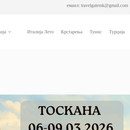
емаил: travelgatemk@gmail.com 
ија
Италија Лето
Крстарења
Тунис
Турција