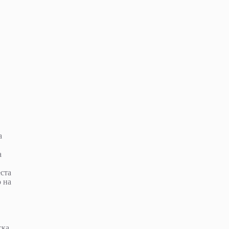
а
а
еста
о на
ска