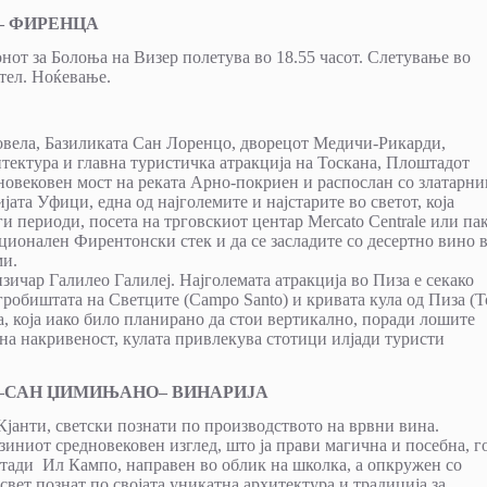
ИРЕНЦА
нот за Болоња на Визер полетува во 18.55 часот. Слетување во
тел. Ноќевање.
Новела, Базиликата Сан Лоренцо, дворецот Медичи-Рикарди,
тектура и главна туристичка атракција на Тоскана, Плоштадот
новековен мост на реката Арно-покриен и распослан со златарн
та Уфици, една од најголемите и најстарите во светот, која
и периоди, посета на трговскиот центар Mercato Centrale или пак
иционален Фирентонски стек и да се засладите со десертно вино 
ми.
зичар Галилео Галилеј. Најголемата атракција во Пиза е секако
), гробиштата на Светците (Campo Santo) и кривата кула од Пиза (T
та, која иако било планирано да стои вертикално, поради лошите
ена накривеност, кулата привлекува стотици илјади туристи
–
САН ЏИМИЊАНО
– ВИНАРИЈА
Кјанти, светски познати по производството на врвни вина.
зиниот средновековен изглед, што ја прави магична и посебна, г
тади Ил Кампо, направен во облик на школка, а опкружен со
т свет познат по својата уникатна архитектура и традиција за