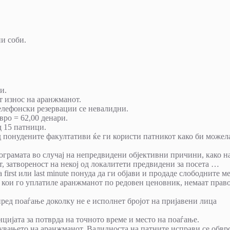
и соби.
и.
т износ на аранжманот.
телефонски резервации се невалидни.
вро = 62,00 денари.
д 15 патници.
д понудените факултативи ќе ги користи патникот како би можел
ограмата во случај на непредвидени објективни причини, како н
от, затвореност на некој од локалитети предвидени за посета …
first или last minute понуда да ги објави и продаде слободните м
та кои го уплатиле аранжманот по редовен ценовник, немаат прав
пред поаѓање доколку не е исполнет бројот на пријавени лица
нцијата за потврда на точното време и место на поаѓање.
увањето на аранжманот. Валидноста на патните исправи се обвр