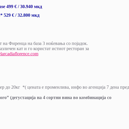
se 499 € / 30.940 мкд
* 529 € / 32.800 мкд
т на Фиренца на база 3 ноќевања со појадок.
азличен кат и го користат истиот ресторан за
arcadiaflorence.com
ер до 20кг *( цената е променлива, инфо во агенција 7 дена пре
loro”
(дегустација на
4
сортни вина
во комбинација со