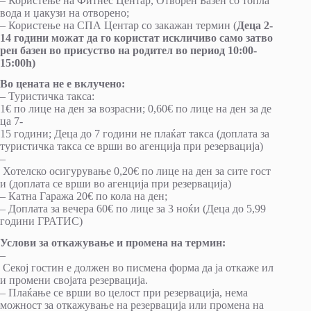
– Користење на Фитнес Центар, Отворен Базен со топла
вода и џакузи на отворено;
– Користење на СПА Центар со закажан термин (
Деца
2-
14
години
можат
да
го
користат
искличиво
само
затво
рен
базен
во
присуство
на
родител
во
период
10:00-
15:00h
)
Во цената не е вклучено:
– Туристичка такса:
1€ по лице на ден за возрасни; 0,60€ по лице на ден за де
ца 7-
15 години; Деца до 7 години не плаќат такса (доплата за
туристичка такса се врши во агенција при резервација)
–
Хотелско осигурување 0,20€ по лице на ден за сите гост
и (доплата се врши во агенција при резервација)
– Катна Гаража 20€ по кола на ден;
– Доплата за вечера 60€ по лице за 3 ноќи (Деца до 5,99
години ГРАТИС)
Услови за откажување и промена на термин:
–
Секој гостин е должен во писмена форма да ја откаже ил
и промени својата резервација.
– Плаќање се врши во целост при резервација, нема
можност за откажување на резервација или промена на