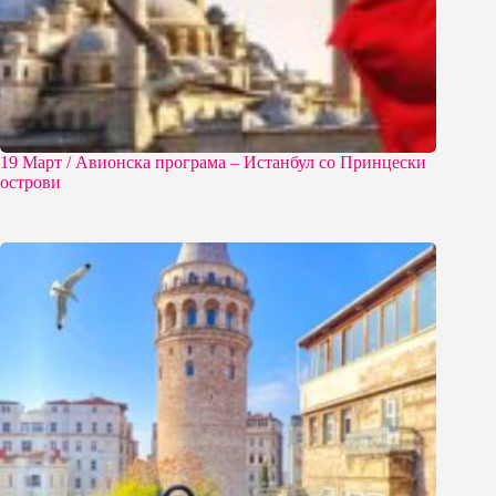
19 Март / Aвионска програма – Истанбул со Принцески
острови