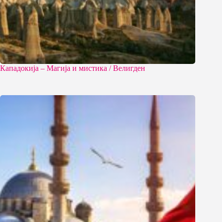
Кападокија – Магија и мистика / Велигден