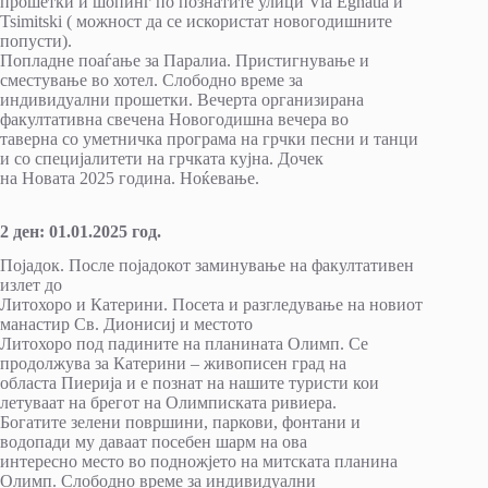
прошетки и шопинг по познатите улици Via Egnatia и
Tsimitski ( можност да се искористат новогодишните
попусти).
Попладне поаѓање за Паралиа. Пристигнување и
сместување во хотел. Слободно време за
индивидуални прошетки. Вечерта организирана
факултативна свечена Новогодишна вечера во
таверна со уметничка програма на грчки песни и танци
и со специјалитети на грчката кујна. Дочек
на Новата 2025 година. Ноќевање.
2 ден: 01.01.2025 год.
Појадок. После појадокот заминување на факултативен
излет до
Литохоро и Катерини. Посета и разгледување на новиот
манастир Св. Дионисиј и местото
Литохоро под падините на планината Олимп. Се
продолжува за Катерини – живописен град на
областа Пиерија и е познат на нашите туристи кои
летуваат на брегот на Олимписката ривиера.
Богатите зелени површини, паркови, фонтани и
водопади му даваат посебен шарм на ова
интересно место во подножјето на митската планина
Олимп. Слободно време за индивидуални