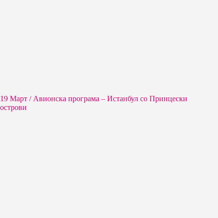
19 Март / Aвионска програма – Истанбул со Принцески
острови