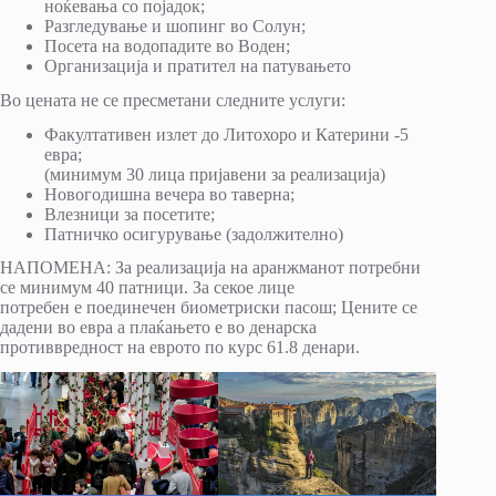
ноќевања со појадок;
Разгледување и шопинг во Солун;
Посета на водопадите во Воден;
Организација и пратител на патувањето
Во цената не се пресметани следните услуги:
Факултативен излет до Литохоро и Катерини -5
евра;
(минимум 30 лица пријавени за реализација)
Новогодишна вечера во таверна;
Влезници за посетите;
Патничко осигурување (задолжително)
НАПОМЕНА: За реализација на аранжманот потребни
се минимум 40 патници. За секое лице
потребен е поединечен биометриски пасош; Цените се
дадени во евра а плаќањето е во денарска
противвредност на еврото по курс 61.8 денари.