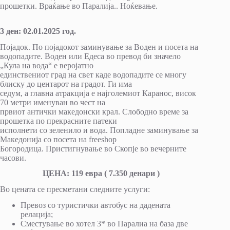
прошетки. Враќање во Паралија.. Ноќевање.
3 ден: 02.01.2025 год.
Појадок. По појадокот заминување за Воден и посета на
водопадите. Воден или Едеса во превод би значело
„Кула на вода“ е веројатно
единствениот град на свет каде водопадите се многу
блиску до центарот на градот. Ги има
седум, а главна атракција е најголемиот Каранос, висок
70 метри именуван во чест на
првиот антички македонски крал. Слободно време за
прошетка по прекрасните патеки
исполнети со зеленило и вода. Попладне заминување за
Македонија со посета на freeshop
Богородица. Пристигнување во Скопје во вечерните
часови.
ЦЕНА: 119 евра ( 7.350 денари )
Во цената се пресметани следните услуги:
Превоз со туристички автобус на дадената
релација;
Сместување во хотел 3* во Паралиа на база две