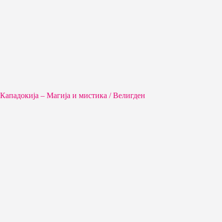
Кападокија – Магија и мистика / Велигден