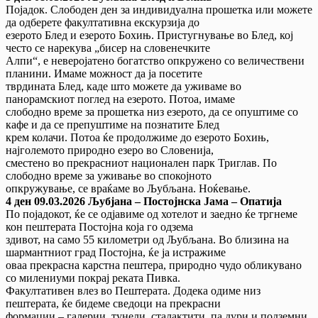
Појадок. Слободен ден за индивидуална прошетка или можете
да одберете факултативна екскурзија до
езерото Блед и езерото Бохињ. Пристугнување во Блед, кој
често се нарекува „бисер на словенечките
Алпи“, е неверојатено богатство опкружено со величествени
планини. Имаме можност да ја посетите
тврдината Блед, каде што можете да уживаме во
панорамскиот поглед на езерото. Потоа, имаме
слободно време за прошетка низ езерото, да се опуштиме со
кафе и да се препуштиме на познатите Блед
крем колачи. Потоа ќе продолжиме до езерото Бохињ,
најголемото природно езеро во Словенија,
сместено во прекрасниот национален парк Триглав. По
слободно време за уживање во спокојното
опкружување, се враќаме во Љубљана. Ноќевање.
4 ден 09.03.2026 Љубјана – Постоjнска Јама – Опатија
По појадокот, ќе се одјавиме од хотелот и заедно ќе тргнеме
кон пештерата Постојна која го одзема
здивот, на само 55 километри од Љубљана. Во близина на
шармантниот град Постојна, ќе ја истражиме
оваа прекрасна карстна пештера, природно чудо обликувано
со милениуми покрај реката Пивка.
Факултативен влез во Пештерата. Додека одиме низ
пештерата, ќе бидеме сведоци на прекрасни
формации – галерии, тунели, сталактити, па дури и подземни