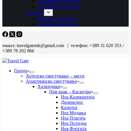
Октомври Авионски
Октомври Автобуски
Ноември
Ноември Авионски
Ноември Автобуски
емаил: travelgatemk@gmail.com | телефон: +389 31 620 353 /
+389 78 202 866
Грција
Хотелско сместување – закуп
Апартманско сместување
Халкидики
Прв крак – Касандра
Неа Каликратија
Дионисиос
Калитеа
Неа Модања
Неа Плагија
Неа Потидеа
Неа Флогита