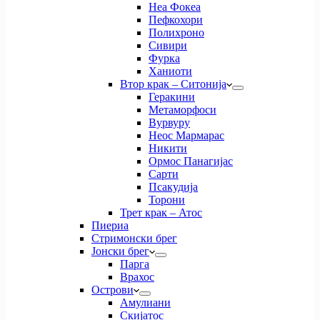
Неа Фокеа
Пефкохори
Полихроно
Сивири
Фурка
Ханиоти
Втор крак – Ситонија
Геракини
Метаморфоси
Вурвуру
Неос Мармарас
Никити
Ормос Панагијас
Сарти
Псакудија
Торони
Трет крак – Атос
Пиериа
Стримонски брег
Јонски брег
Парга
Врахос
Острови
Амулиани
Скијатос