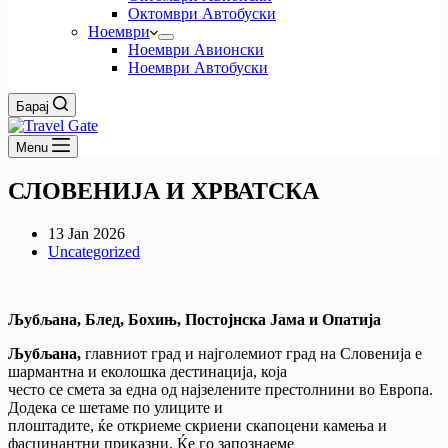
Октомври Автобуски
Ноември
Ноември Авионски
Ноември Автобуски
Барај
Menu
СЛОВЕНИЈА И ХРВАТСКА
13 Jan 2026
Uncategorized
Љубљана, Блед, Бохињ, Постојнска Јама и Опатија
Љубљана,
главниот град и најголемиот град на Словенија е
шармантна и еколошка дестинација, која
често се смета за една од најзелените престолнини во Европа.
Додека се шетаме по улиците и
плоштадите, ќе откриеме скриени скапоцени камења и
фасцинантни приказни. Ќе го запознаеме