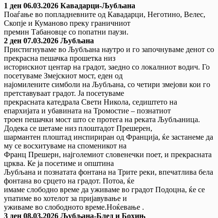
1 ден 06.03.2026 Кавадарци-Љубљана
Поаѓање во попладневните од Кавадарци, Неготино, Велес,
Скопје и Куманово преку граничниот
премин Табановце со попатни паузи.
2 ден 07.03.2026 Љубљана
Пристигнуваме во Љубљана наутро и го започнуваме денот со
прекрасна пешачка прошетка низ
историскиот центар на градот, заедно со локалниот водич. Го
посетуваме Змејскиот мост, еден од
најомилените симболи на Љубљана, со четири змејови кои го
претставуваат градот. Ја посетуваме
прекрасната катедрала Свети Никола, седиштето на
епархијата и убавината на Тромостие – познатиот
троен пешачки мост што се протега на реката Љубљаница.
Додека се шетаме низ плоштадот Прешерен,
шармантен плоштад инспириран од Франција, ќе застанеме да
му се восхитуваме на споменикот на
Франц Прешерн, најголемиот словенечки поет, и прекрасната
црква. Ке ја посетиме и општина
Љубљана и познатата фонтана на Трите реки, впечатлива бела
фонтана во срцето на градот. Потоа, ќе
имаме слободно време да уживаме во градот Подоцна, ќе се
упатиме во хотелот за пријавување и
уживаме во слободното време.Ноќевање .
3 ден 08.03.2026 Љубљана-Блед и Бохињ