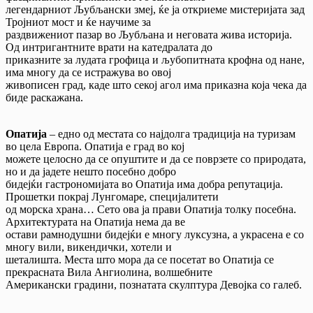
легендарниот Љубљански змеј, ќе ја откриеме мистеријата зад
Тројниот мост и ќе научиме за
раздвижениот пазар во Љубљана и неговата жива историја.
Од интригантните врати на катедралата до
приказните за лудата грофица и љубопитната крофна од нане,
има многу да се истражува во овој
живописен град, каде што секој агол има приказна која чека да
биде раскажана.
Опатија
– едно од местата со најдолга традиција на туризам
во цела Европа. Опатија е град во кој
можете целосно да се опуштите и да се поврзете со природата,
но и да јадете нешто посебно добро
бидејќи гастрономијата во Опатија има добра репутација.
Прошетки покрај Лунгомаре, специјалитети
од морска храна… Сето ова ја прави Опатија толку посебна.
Архитектурата на Опатија нема да ве
остави рамнодушни бидејќи е многу луксузна, а украсена е со
многу вили, викендички, хотели и
шеталишта. Места што мора да се посетат во Опатија се
прекрасната Вила Ангиолина, волшебните
Американски градини, познатата скулптура Девојка со галеб.