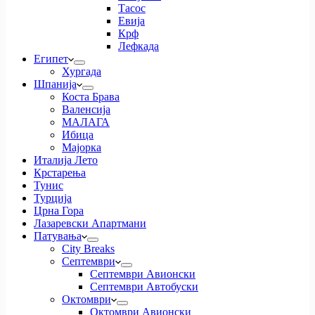
Тасос
Евија
Крф
Лефкада
Египет
Хургада
Шпанија
Коста Брава
Валенсија
МАЛАГА
Ибица
Мајорка
Италија Лето
Крстарења
Тунис
Турција
Црна Гора
Лазаревски Апартмани
Патувања
City Breaks
Септември
Септември Авионски
Септември Автобуски
Октомври
Октомври Авионски