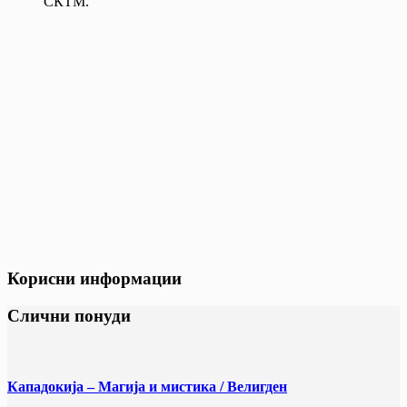
СКТМ.
Корисни информации
Слични понуди
Кападокија – Магија и мистика / Велигден