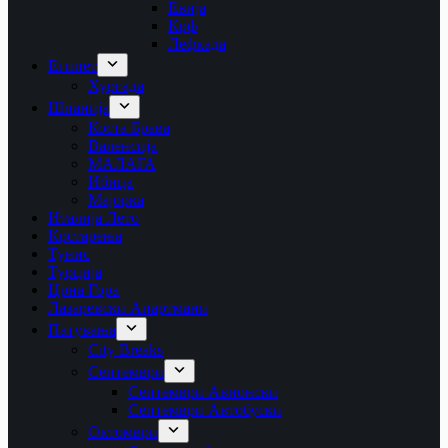
Евија
Крф
Лефкада
Египет
Хургада
Шпанија
Коста Брава
Валенсија
МАЛАГА
Ибица
Мајорка
Италија Лето
Крстарења
Тунис
Турција
Црна Гора
Лазаревски Апартмани
Патувања
City Breaks
Септември
Септември Авионски
Септември Автобуски
Октомври