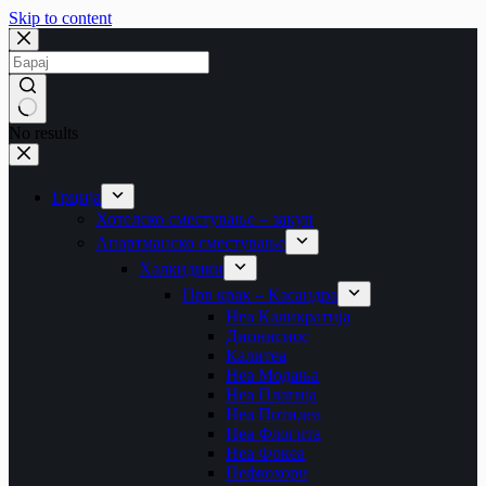
Skip to content
No results
Грција
Хотелско сместување – закуп
Апартманско сместување
Халкидики
Прв крак – Касандра
Неа Каликратија
Дионисиос
Калитеа
Неа Модања
Неа Плагија
Неа Потидеа
Неа Флогита
Неа Фокеа
Пефкохори