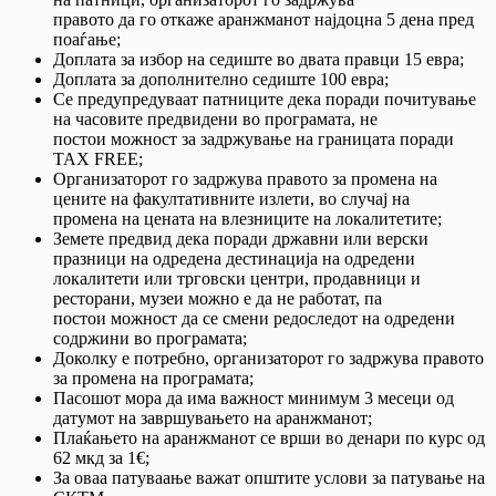
правото да го откаже аранжманот најдоцна 5 дена пред
поаѓање;
Доплата за избор на седиште во двата правци 15 евра;
Доплата за дополнително седиште 100 евра;
Се предупредуваат патниците дека поради почитување
на часовите предвидени во програмата, не
постои можност за задржување на границата поради
TAX FREE;
Организаторот го задржува правото за промена на
цените на факултативните излети, во случај на
промена на цената на влезниците на локалитетите;
Земете предвид дека поради државни или верски
празници на одредена дестинација на одредени
локалитети или трговски центри, продавници и
ресторани, музеи можно е да не работат, па
постои можност да се смени редоследот на одредени
содржини во програмата;
Доколку е потребно, организаторот го задржува правото
за промена на програмата;
Пасошот мора да има важност минимум 3 месеци од
датумот на завршувањето на аранжманот;
Плаќањето на аранжманот се врши во денари по курс од
62 мкд за 1€;
За оваа патуваање важат општите услови за патување на