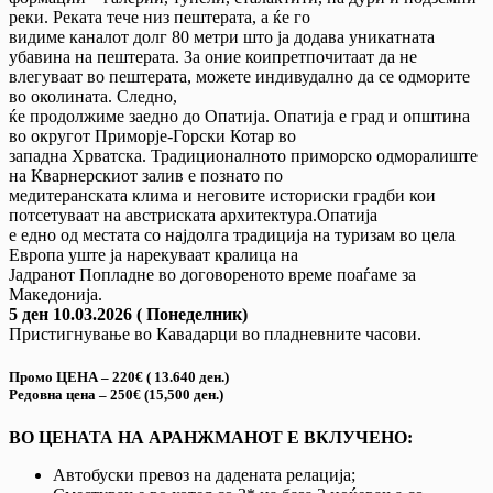
реки. Реката тече низ пештерата, а ќе го
видиме каналот долг 80 метри што ја додава уникатната
убавина на пештерата. За оние коипретпочитаат да не
влегуваат во пештерата, можете индивудално да се одморите
во околината. Следно,
ќе продолжиме заедно до Опатија. Опатија е град и општина
во округот Приморје-Горски Котар во
западна Хрватска. Традиционалното приморско одморалиште
на Кварнерскиот залив е познато по
медитеранската клима и неговите историски градби кои
потсетуваат на австриската архитектура.Опатија
е едно од местата со најдолга традиција на туризам во цела
Европа уште ја нарекуваат кралица на
Јадранот Попладне во договореното време поаѓаме за
Македонија.
5 ден 10.03.2026 ( Понеделник)
Пристигнување во Кавадарци во пладневните часови.
Промо ЦЕНА – 220€ ( 13.640 ден.)
Редовна цена – 250€ (15,500 ден.)
ВО ЦЕНАТА НА АРАНЖМАНОТ Е ВКЛУЧЕНО:
Aвтобуски превоз на дадената релација;