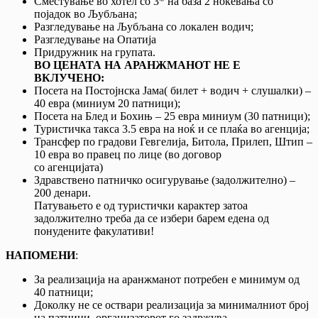
Сместување во хотел со 3* на база 2 ноќевања со
појадок во Љубљана;
Разгледување на Љубљана со локален водич;
Разгледување на Опатија
Придружник на групата.
ВО ЦЕНАТА НА АРАНЖМАНОТ НЕ Е
ВКЛУЧЕНО:
Посета на Постоjнска Јама( билет + водич + слушалки) –
40 евра (миниум 20 патници);
Посета на Блед и Бохињ – 25 евра миниум (30 патници);
Туристичка такса 3.5 евра на ноќ и се плаќа во агенција;
Трансфер по градови Гевгелија, Битола, Прилеп, Штип –
10 евра во правец по лице (во договор
со агенцијата)
Здравствено патничко осигурување (задолжително) –
200 денари.
Патувањето е од туристички карактер затоа
задолжително треба да се избери барем едена од
понудените факулативи!
НАПОМЕНИ
:
За реализација на аранжманот потребен е минимум од
40 патници;
Доколку не се оствари реализација за минималниот број
на патници, организаторот го задржува