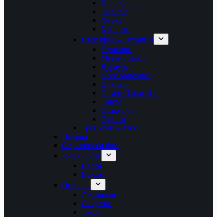
Полихроно
Сивири
Фурка
Ханиоти
Втор крак – Ситонија
Геракини
Метаморфоси
Вурвуру
Неос Мармарас
Никити
Ормос Панагијас
Сарти
Псакудија
Торони
Трет крак – Атос
Пиериа
Стримонски брег
Јонски брег
Парга
Врахос
Острови
Амулиани
Скијатос
Тасос