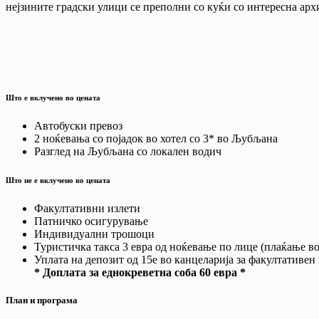
нејзините градски улици се преполни со куќи со интересна архи
Што е вклучено во цената
Автобуски превоз
2 ноќевања со појадок во хотел со 3* во Љубљана
Разглед на Љубљана со локален водич
Што не е вклучено во цената
Факултативни излети
Патничко осигурување
Индивидуални трошоци
Туристичка такса 3 евра од ноќевање по лице (плаќање во
Уплата на депозит од 15е во канцеларија за факултативен
* Доплата за еднокреветна соба 60 евра *
План и програма