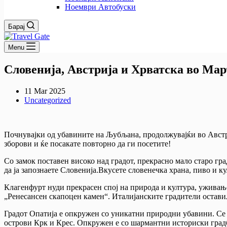
Ноември Автобуски
Барај
Menu
Словенија, Австрија и Хрватска во Мар
11 Mar 2025
Uncategorized
Почнувајки од убавините на Љубљана, продолжувајќи во Австриј
зборови и ќе посакате повторно да ги посетите!
Со замок поставен високо над градот, прекрасно мало старо гра
да ја запознаете Словенија.Вкусете словенечка храна, пиво и ку
Клагенфурт нуди прекрасен спој на природа и култура, уживање
„Ренесансен скапоцен камен“. Италијанските градители остави
Градот Опатија е опкружен со уникатни природни убавини. Се н
острови Крк и Крес. Опкружен е со шармантни историски градби