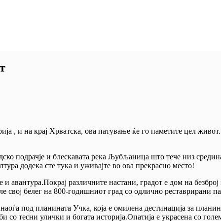
т
а , и на крај Хрватска, ова патување ќе го паметите цел живот.
дско подрачје и блескавата река Љубљаница што тече низ средина
лтура додека сте тука и уживајте во ова прекрасно место!
 и авантура.Покрај различните настани, градот е дом на безбро
ле свој белег на 800-годишниот град со одлично реставрирани п
аоѓа под планината Учка, која е омилена дестинација за планин
 со тесни улички и богата историја.Опатија е украсена со голем