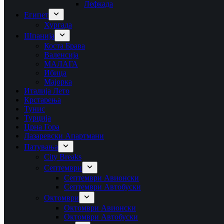
Лефкада
Египет
Хургада
Шпанија
Коста Брава
Валенсија
МАЛАГА
Ибица
Мајорка
Италија Лето
Крстарења
Тунис
Турција
Црна Гора
Лазаревски Апартмани
Патувања
City Breaks
Септември
Септември Авионски
Септември Автобуски
Октомври
Октомври Авионски
Октомври Автобуски