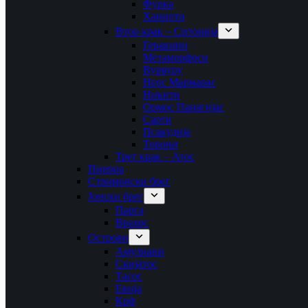
Фурка
Ханиоти
Втор крак – Ситонија
Геракини
Метаморфоси
Вурвуру
Неос Мармарас
Никити
Ормос Панагијас
Сарти
Псакудија
Торони
Трет крак – Атос
Пиериа
Стримонски брег
Јонски брег
Парга
Врахос
Острови
Амулиани
Скијатос
Тасос
Евија
Крф