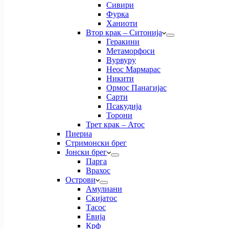
Сивири
Фурка
Ханиоти
Втор крак – Ситонија
Геракини
Метаморфоси
Вурвуру
Неос Мармарас
Никити
Ормос Панагијас
Сарти
Псакудија
Торони
Трет крак – Атос
Пиериа
Стримонски брег
Јонски брег
Парга
Врахос
Острови
Амулиани
Скијатос
Тасос
Евија
Крф