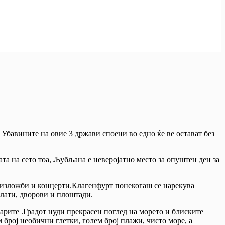
 Убавините на овие 3 држави споени во едно ќе ве остават без
та на сето тоа, Љубљана е неверојатно место за опуштен ден за
ј изложби и концерти.Клагенфурт понекогаш се нарекува
алати, дворови и плоштади.
арите .Градот нуди прекрасен поглед на морето и блиските
 број необични глетки, голем број плажи, чисто море, а