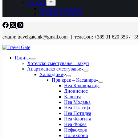
Ноември
Ноември Авионски
Ноември Автобуски
емаил: travelgatemk@gmail.com | телефон: +389 31 620 353 / +3
Грција
Хотелско сместување – закуп
Апартманско сместување
Халкидики
Прв крак – Касандра
Неа Каликратија
Дионисиос
Калитеа
Неа Модања
Неа Плагија
Неа Потидеа
Неа Флогита
Неа Фокеа
Пефкохори
Полихроно