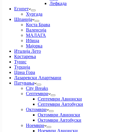
Лефкада
Египет
Хургада
Шпанија
Коста Брава
Валенсија
МАЛАГА
Ибица
Мајорка
Италија Лето
Крстарења
Тунис
Турција
Црна Гора
Лазаревски Апартмани
Патувања
City Breaks
Септември
Септември Авионски
Септември Автобуски
Октомври
Октомври Авионски
Октомври Автобуски
Ноември
Ноември Авионски