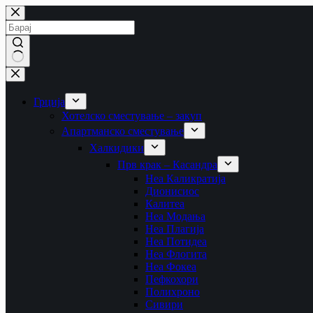
Skip
to
content
No
results
Грција
Хотелско сместување – закуп
Апартманско сместување
Халкидики
Прв крак – Касандра
Неа Каликратија
Дионисиос
Калитеа
Неа Модања
Неа Плагија
Неа Потидеа
Неа Флогита
Неа Фокеа
Пефкохори
Полихроно
Сивири