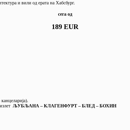
тектура и вили од ерата на Хабсбург.
сега од
189 EUR
 канцеларија).
 излет
ЉУБЉАНА – КЛАГЕНФУРТ – БЛЕД – БОХИН