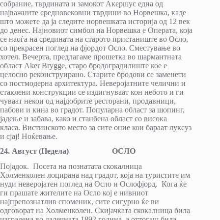
собрание, тврдината и замокот Акершус една од
најважните средновековни тврдини во Норвешка, каде
што можете да ја следите норвешката историја од 12 век
до денес. Најновиот симбол на Норвешка е Операта, која
се наоѓа на средината на старото пристаниште во Осло,
со прекрасен поглед на фјордот Осло. Сместување во
хотел. Вечерта, предлагаме прошетка во шармантната
област Aker Brygge, старо бродоградилиште кое е
целосно реконструирано. Старите бродови се заменети
со постмодерна архитектура. Неверојатните челични и
стаклени конструкции се издигнуваат кон небото и ги
чуваат некои од најдобрите ресторани, продавници,
пабови и кина во градот. Популарна област за шопинг,
јадење и забава, како и станбена област со висока
класа. Вистинското место за сите оние кои бараат луксуз
и сјај! Ноќевање.
24
.
Август
(
Недела
)
ОСЛО
Појадок. Посета на познатата скокалница
Холменколен лоцирана над градот, која на туристите им
нуди неверојатен поглед на Осло и Ослофјорд. Кога ќе
ги прашате жителите на Осло кој е нивниот
најпрепознатлив споменик, сите сигурно ќе ви
одговорат на Холменколен. Скијачката скокалница била
изградена во далечната 1892 година, а оттогаш била