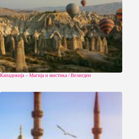
Кападокија – Магија и мистика / Велигден