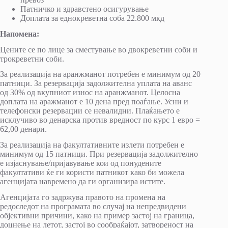
Патничко и здравстено осигурување
Доплата за еднокреветна соба 22.800 мкд
Напомена:
Цените се по лице за сместување во двокреветни соби и
трокреветни соби.
За реализација на аранжманот потребен е минимум од 20
патници. За резервација задолжителна уплата на аванс
од 30% од вкупниот износ на аранжманот. Целосна
доплата на аражманот е 10 дена пред поаѓање. Усни и
телефонски резервации се невалидни. Плаќањето е
исклучиво во денарска против вредност по курс 1 евро =
62,00 денари.
За реализација на факултативните излети потребен е
минимум од 15 патници. При резервација задолжително
е изјаснување/пријавување кои од понудените
факултативи ќе ги користи патникот како би можела
агенцијата навремено да ги организира истите.
Агенцијата го задржува правото на промена на
редоследот на програмата во случај на непредвидени
објективни причини, како на пример застој на граница,
доцнење на летот, застој во сообраќајот, затвореност на