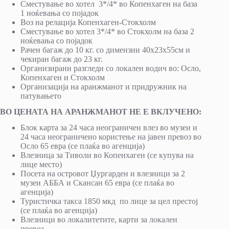
Сместување во хотел 3*/4* во Копенхаген на база
1 ноќевања со појадок
Воз на релација Копенхаген-Стокхолм
Сместување во хотел 3*/4* во Стокхолм на база 2
ноќевања со појадок
Рачен багаж до 10 кг. со димензии 40х23х55см и
чекиран багаж до 23 кг.
Организирани разгледи со локален водич во: Осло,
Копенхаген и Стокхолм
Организација на аранжманот и придружник на
патувањето
ВО ЦЕНАТА НА АРАНЖМАНОТ НЕ Е ВКЛУЧЕНО:
Блок карта за 24 часа неограничен влез во музеи и
24 часа неограничено користење на јавен превоз во
Осло 65 евра (се плаќа во агенција)
Влезница за Тиволи во Копенхаген (се купува на
лице место)
Посета на островот Џургарден и влезници за 2
музеи АББА и Скансан 65 евра (се плаќа во
агенција)
Туристичка такса 1850 мкд по лице за цел престој
(се плаќа во агенција)
Влезници во локалитетите, карти за локален
превоз