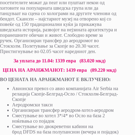
посетителите можат да пеат или пуштаат некои од
хитовите на популарната шведска група или да
танцуваат на сцена со холограми на другите членови од
бендот. Скансен – најстариот музеј на отворено кој со
повеќе од 150 традиционални куќи ја прикажува
шведската историја, развојот на нејзината архитектура и
поранешните обичаи и живот. Слободно време за
ручек. Организиран трансфер до аеродромот во
Стокхолм. Полетување за Скопје во 20.30 часот.
Пристигнување во 02.05 часот наредниот ден.
За уплата до
11.04
:
1
339
евра
(
83.020
мкд)
ЦЕНА НА АРАНЖМАНОТ:
1
439
евра
(
89.220
мкд)
ВО ЦЕНАТА НА АРАНЖМАНОТ Е ВКЛУЧЕНО:
Авионски превоз со авио компанијата Air Serbia на
релација Скопје-Белград-Осло / Стокхолм-Белград-
Скопје
Аеродромски такси
Организиран трансфер аеродром-хотел-аеродром
Сместување во хотел 3*/4* во Осло на база 2
ноќевања со појадок
Сместување во двокреветни кабини на
брод DFDS на база полупансион (вечера и појадок)