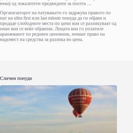
некој од локалитети предвидени за посета …
Организаторот на патувањето го задржува правото по
пат на ultra first или last minute понуда да ги објави и
продаде слободните места по цени кои се разликуваат од
оние кои се веќе објавени. Лицата кои го уплатиле
аранжманот по редовен ценовник, немаат право на
надомест на средства за разлика во цена.
Слични понуди