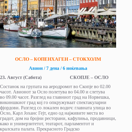
ОСЛО – КОПЕНХАГЕН – СТОКХОЛМ
Авион / 7 дена / 6 ноќевања
2
3
.
Август
(
Сабота
) СКОПЈЕ –
ОСЛО
Состанок на групата на аеродромот во Скопје во 02.00
часот. Авионот за Осло полетува во 04.00 и слетува
во 09.00 часот. Разглед на главниот град на Норвешка,
викиншкиот град кој го опкружуваат спектакуларни
фјордови. Разглед со локален водич: главната улица во
Осло, Карл Јоханс Гејт, едно од најживите места во
градот, дом на бројни ресторани, кафулиња, продавници,
како и универзитетот, театарот, парламентот и
кралската палата. Прекрасното Градско