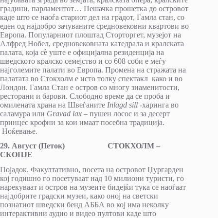
градини, парламентот… Пешачка прошетка до островот
каде што се наоѓа стариот дел на градот, Гамла стан, со
еден од најдобро зачуваните средновековни квартови во
Европа. Популарниот плоштад Сторторгет, музејот на
Алфред Нобел, средновековната катедрала и кралската
палата, која сè уште е официјална резиденција на
шведското кралско семејство и со 608 соби е меѓу
најголемите палати во Европа. Промена на стражата на
палатата во Стокхолм е исто толку спектакл како и во
Лондон. Гамла Стан е остров со многу знаменитости,
ресторани и барови. Слободно време да се проба и
омилената храна на Швеѓаните
Inlagd sill
-харинга во
саламура или
Gravad lax –
пушен лосос и за десерт
принцес крофни за кои имаат посебна традиција.
Ноќевање.
29
.
Август
(
Петок
)
СТОКХОЛМ –
СКОПЈЕ
Појадок. Факултативно, посета на островот Џургарден
кој годишно го посетуваат над 10 милиони туристи, го
нарекуваат и остров на музеите бидејќи тука се наоѓаат
најдобрите градски музеи, како оној на светски
познатиот шведски бенд АББА во кој има неколку
интерактивни аудио и видео пултови каде што