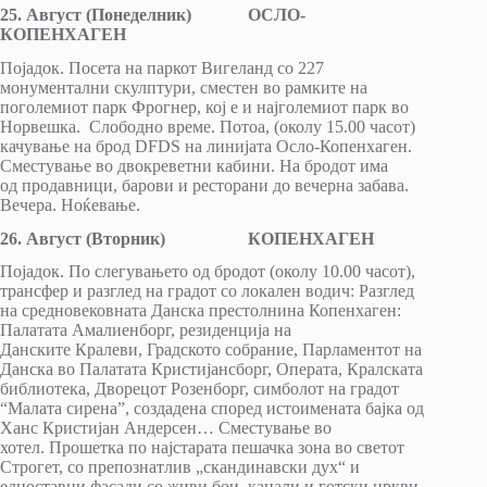
25.
Август
(
Понеделник
)
ОСЛО-
КОПЕНХАГЕН
Појадок. Посета на паркот Вигеланд со 227
монументални скулптури, сместен во рамките на
поголемиот парк Фрогнер, кој е и најголемиот парк во
Норвешка. Слободно време. Потоа, (околу 15.00 часот)
качување на брод DFDS на линијата Осло-Копенхаген.
Сместување во двокреветни кабини. На бродот има
од продавници, барови и ресторани до вечерна забава.
Вечера. Ноќевање.
26.
Август
(
Вторник
)
КОПЕНХАГЕН
Појадок. По слегувањето од бродот (околу 10.00 часот),
трансфер и разглед на градот со локален водич: Разглед
на средновековната Данска престолнина Копенхаген:
Палатата Амалиенборг, резиденција на
Данските Кралеви, Градското собрание, Парламентот на
Данска во Палатата Кристијансборг, Операта, Кралската
библиотека, Дворецот Розенборг, симболот на градот
“Малата сирена”, создадена според истоимената бајка од
Ханс Кристијан Андерсен… Сместување во
хотел. Прошетка по најстарата пешачка зона во светот
Строгет, со препознатлив „скандинавски дух“ и
едноставни фасади со живи бои, канали и готски цркви.