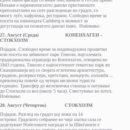
Нихавн e најживописното данско пристаниште
препознатливо на сите разгледници во градот, со
многу луѓе, кафулиња, ресторани. Слободно време за
посета на пивницата Carlsberg и можност за
дегустација на познатото данско пиво. Ноќевање.
27
.
Август
(
Среда
)
КОПЕНХАГЕН –
СТОКХОЛМ
Појадок. Слободно време за индивидуални прошетки
или посета на забавниот парк Тиволи, најголемата
традиционална атракција во Копенхаген, отворена во
1843 година. Тиволи е најпосетениот тематски парк во
Скандинавија кој со својата егзотична архоитектура,
градини, ролеркостери, претстави, концерти, изложби…
привлекува повеќе од четири милиони туристи
годишно. Трансфер до железничка станица и патување
до Стокхолм со воз (околу 5 часа). Сместување во хотел.
Ноќевање.
28
.
Август
(
Четврток
)
СТОКХОЛМ
Појадок. Разглед на градот кој лежи на 14
острови: Градското собрание во чија златна сала се
доделуваат Нобеловите награди и за Швеѓаните е
најубавата зграда во земјата, кралската опера, кралските