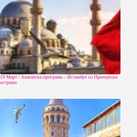
19 Март / Aвионска програма – Истанбул со Принцески
острови