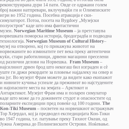
реконструирана дури 14 пати. Овде се одржани голем
број важни натпревари, вклучувајќи ги и Олимписките
игри во 1952 година. Посебна атракција е ски-
симулаторот. Потоа, посета на Bygdoey „Музејски
полуостров“ каде што има фантастични
музеи.
Norwegian Maritime Museum
– ја претставува
норвешката поморска историја, бродоградба и подводна
технологија.
Norwegian Museum of Cultural History
–
музеј на отворено, кој го прикажува животот на
норвежаните во изминатите пет века преку автентични
куќи, стари работилници, дрвени магацини преселени
од различни делови на Норвешка.
Fram Museum
–
најсилниот дрвен брод што некогаш бил изграден и сè
уште ги држи рекордите за пловење најдалеку на север и
на југ. Во музејот Фрам можете да видите како екипажот
и нивните кучиња успеале да преживеат во најстудените
и најопасните места на земјата – Арктикот и
Антарктикот. Музејот Фрам има и поларен симулатор
каде што може да го доживеете студот и опасностите од
поларните експедиции пред повеќе од 100 години.
The
Kon-Tiki Museum
– посветен на норвешкиот истражувач
Тор Хејердал, кој ја предводел експедицијата Кон-Тики
во 1947 година, т.е. патување преку Тихиот Океан, од
Јужна Америка до Полинезиските Острови. Ноќевање.