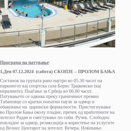
Програма на патување
:
1.Ден 07.12.2024 (сабота) СКОПЈЕ – ПРОЛОМ БАЊА
Состанок на групата рано наутро во 05.30 часот на
паркингот кај спортска сала Борис Трајковски (кај
пералните). Поаѓање за Србија во 06.00 часот.
Патувањето се одвива преку граничниот премин
Табановце со кратки попатни паузи за одмор и
обавување на царински формалности. Пристигнување
во Пролом Бања околу пладне, пречек од вработените на
хотелот Радан и сместување по соби. Ручек. Слободно
попладне за одмор, релаксација и користење на услугите
од Велнес Центарот на хотелот. Вечера. Ноќевање.