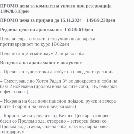
ПРОМО цена за комплетна уплата при резервација
139€/8.618ден
ПРОМО цена за пријави до 15.11.2024 – 149€/9.238ден
Редовна цена на аранжманот 155€/9.610ден
Цена во евра за уплата исклучиво во денарска
противвредност по курс 1€/62ден
Цена по лице за минимум 2 лица во соба
Во цената на аранжманот е вклучено
:
– Превоз со туристички автобус на наведената релација
– Сместување во Хотел Радан 3* во двокреветни соби на
база 2 ноќевања (пролом вода во сите соби, ТВ, бањарки
и фен за коса)
– Исхрана на база полн пансион појадок, ручек и вечера
(сите 3 оброци на база шведска маса)
– Користење на услугите од Велнес Центар: затворен
базен со Пролом вода, отворено – затворен базен со
Пролом вода, сауна, солена соба, џакузи, парна бања,
тепидариум