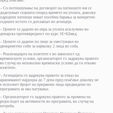
пред поаѓање.
– Со потпишување на договорот на патниците им се
доделуваат седишта според времето на уплата, доколку
одредени патници имаат посебни барања за конкретно
седиште истото го доплаќаат во агенција.
– Цените се дадени во евра за уплата исклучиво во
денарска противвредност по курс 1€=62мкд.
– Цените се дадени по лице за сместување во
двокреветни соби за најмалку 2 лица во соба.
– Реализацијата на излетите е во зависност од
временските услови, организаторот го задржува правото
во случај на неповолни временски услови да ги откаже
излетите.
– Агенцијата го задржува правото за отказ на
аранжманот најдоцна до 7 дена пред поаѓање доколку не
е исполнет бројот на пријавени лица предвидени по
програмата за ова патување.
– Организаторот го задржува правото за промена на
редоследот на активности во програмата, во случај на
потреба.