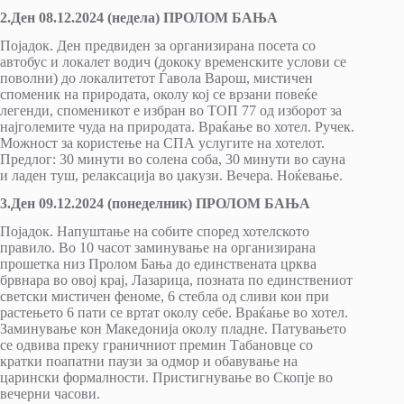
2.Ден 08.12.2024 (недела) ПРОЛОМ БАЊА
Појадок. Ден предвиден за организирана посета со
автобус и локалет водич (дококу временските услови се
поволни) до локалитетот Ѓавола Варош, мистичен
споменик на природата, околу кој се врзани повеќе
легенди, споменикот е избран во ТОП 77 од изборот за
најголемите чуда на природата. Враќање во хотел. Ручек.
Можност за користење на СПА услугите на хотелот.
Предлог: 30 минути во солена соба, 30 минути во сауна
и ладен туш, релаксација во џакузи. Вечера. Ноќевање.
3.Ден 09.12.2024 (понеделник) ПРОЛОМ БАЊА
Појадок. Напуштање на собите според хотелското
правило. Во 10 часот заминување на организирана
прошетка низ Пролом Бања до единствената црква
брвнара во овој крај, Лазарица, позната по единствениот
светски мистичен феноме, 6 стебла од сливи кои при
растењето 6 пати се вртат околу себе. Враќање во хотел.
Заминување кон Македонија околу пладне. Патувањето
се одвива преку граничниот премин Табановце со
кратки поапатни паузи за одмор и обавување на
царински формалности. Пристигнување во Скопје во
вечерни часови.