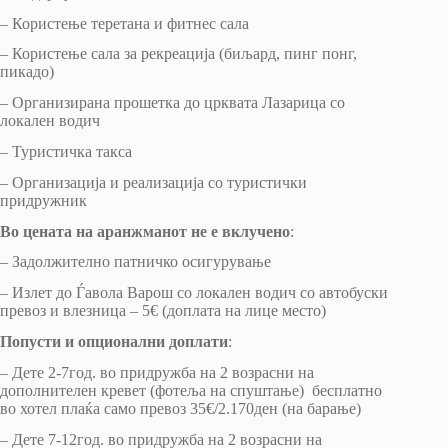
– Користење теретана и фитнес сала
– Користење сала за рекреација (биљард, пинг понг,
пикадо)
– Организирана прошетка до црквата Лазарица со
локален водич
– Туристичка такса
– Организација и реализација со туристички
придружник
Во цената на аранжманот не е вклучено
:
– Задолжително патничко осигурување
– Излет до Ѓавола Варош со локален водич со автобуски
превоз и влезница – 5€ (доплата на лице место)
Попусти и опционални доплати
:
– Дете 2-7год. во придружба на 2 возрасни на
дополнителен кревет (фотеља на спуштање) бесплатно
во хотел плаќа само превоз 35€/2.170ден (на барање)
– Дете 7-12год. во придружба на 2 возрасни на