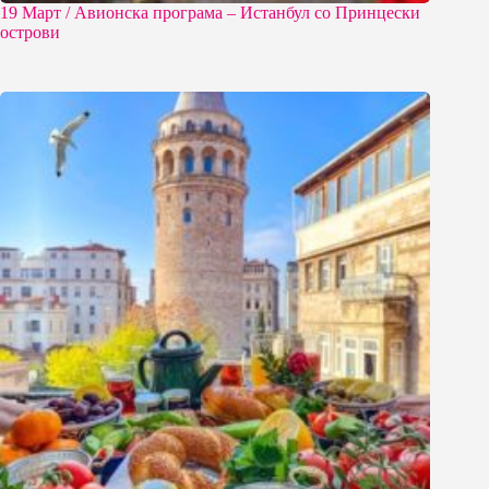
19 Март / Aвионска програма – Истанбул со Принцески
острови