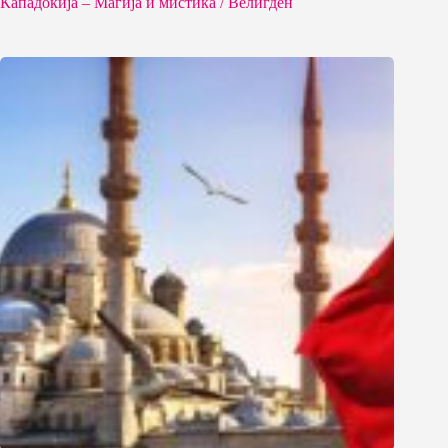
Кападокија – Магија и мистика / Велигден