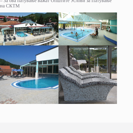
– За ова патување важат Општите Услови за Патување
на СКТМ