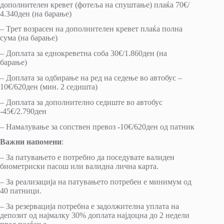
дополнителен кревет (фотеља на спуштање) плаќа 70€/
4.340ден (на барање)
– Трет возрасен на дополнителен кревет плаќа полна
сума (на барање)
– Доплата за еднокреветна соба 30€/1.860ден (на
барање)
– Доплата за одбирање на ред на седење во автобус –
10€/620ден (мин. 2 седишта)
– Доплата за дополнително седиште во автобус
-45€/2.790ден
– Намалување за сопствен превоз -10€/620ден од патник
Важни напомени
:
– За патувањето е потребно да поседувате валиден
биометриски пасош или валидна лична карта.
– За реализација на патувањето потребен е минимум од
40 патници.
– За резервација потребна е задолжителна уплата на
депозит од најмалку 30% доплата најдоцна до 2 недели