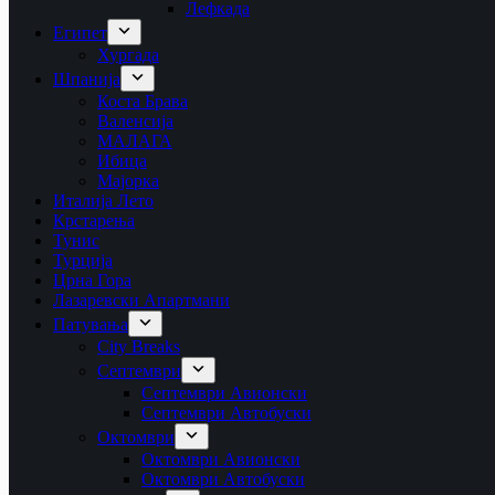
Лефкада
Египет
Хургада
Шпанија
Коста Брава
Валенсија
МАЛАГА
Ибица
Мајорка
Италија Лето
Крстарења
Тунис
Турција
Црна Гора
Лазаревски Апартмани
Патувања
City Breaks
Септември
Септември Авионски
Септември Автобуски
Октомври
Октомври Авионски
Октомври Автобуски