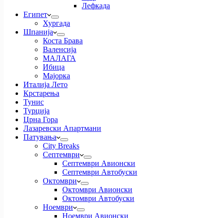
Лефкада
Египет
Хургада
Шпанија
Коста Брава
Валенсија
МАЛАГА
Ибица
Мајорка
Италија Лето
Крстарења
Тунис
Турција
Црна Гора
Лазаревски Апартмани
Патувања
City Breaks
Септември
Септември Авионски
Септември Автобуски
Октомври
Октомври Авионски
Октомври Автобуски
Ноември
Ноември Авионски