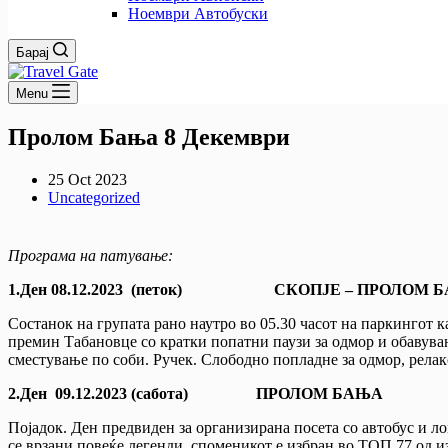
Ноември Автобуски
Барај
Menu
Пролом Бања 8 Декември
25 Oct 2023
Uncategorized
Програма на патување:
1.Ден 08.12.2023 (петок) СКОПЈЕ – ПРОЛОМ 
Состанок на групата рано наутро во 05.30 часот на паркингот к
премин Табановце со кратки попатни паузи за одмор и обавув
сместување по соби. Ручек. Слободно попладне за одмор, релак
2.Ден 09.12.2023 (сабота) ПРОЛОМ БАЊА
Појадок. Ден предвиден за организирана посета со автобус и л
се врзани повеќе легенди, споменикот е избран во ТОП 77 од и