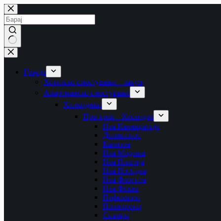
Skip
to
content
No
results
Грција
Хотелско сместување – закуп
Апартманско сместување
Халкидики
Прв крак – Касандра
Неа Каликратија
Дионисиос
Калитеа
Неа Модања
Неа Плагија
Неа Потидеа
Неа Флогита
Неа Фокеа
Пефкохори
Полихроно
Сивири