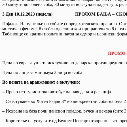
30 минути во солена соба, 30 минути во сауна и ладен туш, рел
3.Ден 10.12.2023 (недела) ПРОЛОМ БАЊА – СК
Појадок. Напуштање на собите според хотелското правило. Орг
мистичен феноме, 6 стебла од сливи кои при растењето 6 пати 
Табановце со кратки поапатни паузи за одмор и царински форм
ПРОМО 
Цена во евра за уплата исклучиво во денарска противвредност 
Цена по лице за минимум 2 лица во соба
Во цената на аранжманот е вклучено:
– Превоз со туристички автобус на наведената релација.
– Сместување во Хотел Радан 3* во двокреветни соби на база 2 
– Исхрана на база полн пансион појадок, ручек и вечера (сите 
– Користење на услугите од Велнес Центар: отворено – затворен