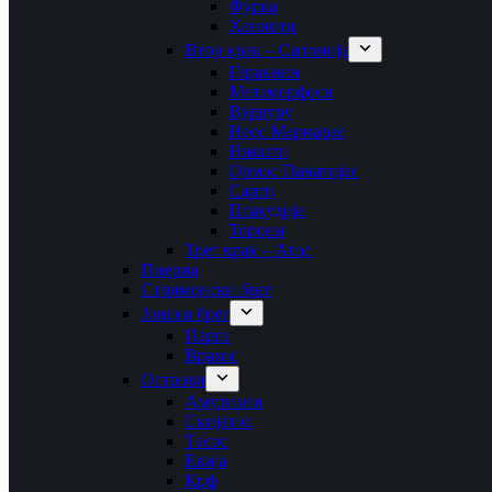
Фурка
Ханиоти
Втор крак – Ситонија
Геракини
Метаморфоси
Вурвуру
Неос Мармарас
Никити
Ормос Панагијас
Сарти
Псакудија
Торони
Трет крак – Атос
Пиериа
Стримонски брег
Јонски брег
Парга
Врахос
Острови
Амулиани
Скијатос
Тасос
Евија
Крф