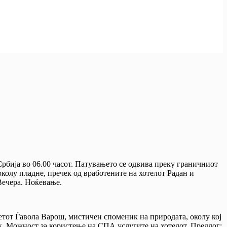
 Србија во 06.00 часот. Патувањето се одвива преку граничниот
олу пладне, пречек од вработените на хотелот Радан и
 Вечера. Ноќевање.
тетот Ѓавола Варош, мистичен споменик на природата, околу кој
ек. Можност за користење на СПА услугите на хотелот. Предлог: