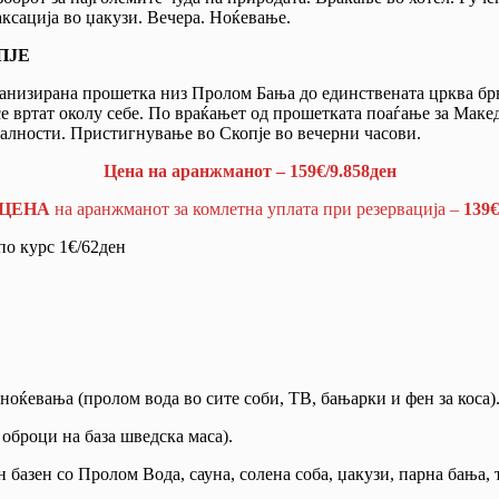
аксација во џакузи. Вечера. Ноќевање.
ОПЈЕ
анизирана прошетка низ Пролом Бања до единствената црква брвн
се вртат околу себе. По враќањет од прошетката поаѓање за Мак
алности. Пристигнување во Скопје во вечерни часови.
Цена на аранжманот – 159€/9.858ден
ЦЕНА
на аранжманот за комлетна уплата при резервација –
139€
по курс 1€/62ден
ноќевања (пролом вода во сите соби, ТВ, бањарки и фен за коса)
3 оброци на база шведска маса).
 базен со Пролом Вода, сауна, солена соба, џакузи, парна бања,