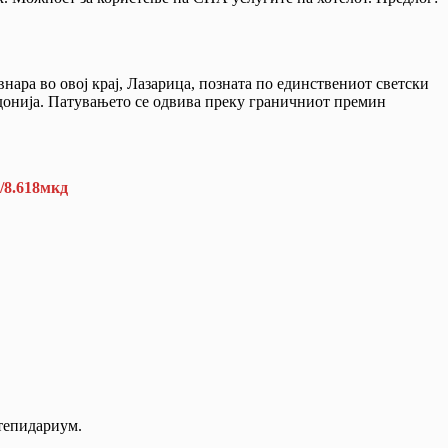
ара во овој крај, Лазарица, позната по единствениот светски
едонија. Патувањето се одвива преку граничниот премин
/8.618мкд
.
 тепидариум.