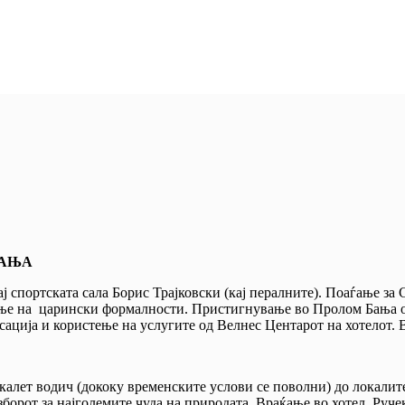
БАЊА
ај спортската сала Борис Трајковски (кај пералните). Поаѓање за
ање на царински формалности. Пристигнување во Пролом Бања ок
сација и користење на услугите од Велнес Центарот на хотелот.
окалет водич (дококу временските услови се поволни) до локали
зборот за најголемите чуда на природата. Враќање во хотел. Руч