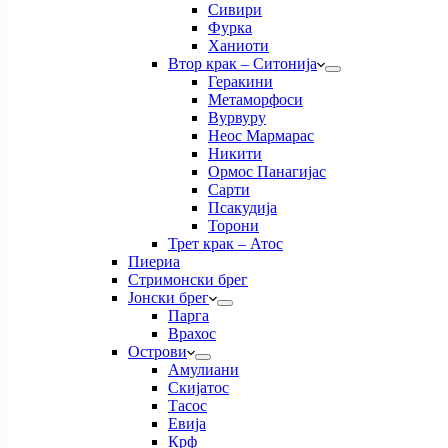
Сивири
Фурка
Ханиоти
Втор крак – Ситонија
Геракини
Метаморфоси
Вурвуру
Неос Мармарас
Никити
Ормос Панагијас
Сарти
Псакудија
Торони
Трет крак – Атос
Пиериа
Стримонски брег
Јонски брег
Парга
Врахос
Острови
Амулиани
Скијатос
Тасос
Евија
Крф