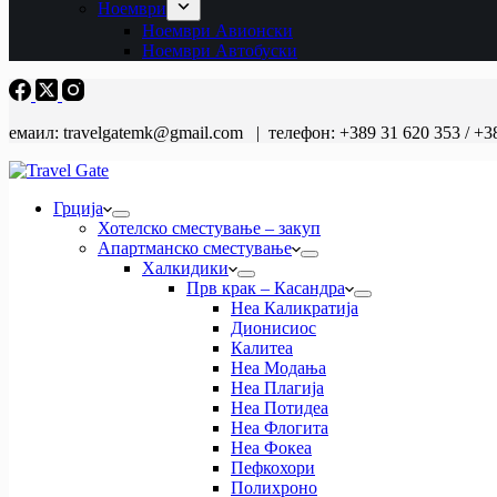
Ноември
Ноември Авионски
Ноември Автобуски
емаил: travelgatemk@gmail.com | телефон: +389 31 620 353 / +3
Грција
Хотелско сместување – закуп
Апартманско сместување
Халкидики
Прв крак – Касандра
Неа Каликратија
Дионисиос
Калитеа
Неа Модања
Неа Плагија
Неа Потидеа
Неа Флогита
Неа Фокеа
Пефкохори
Полихроно